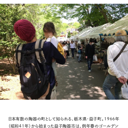
日本有数の陶器の町として知られる、栃木県・益子町。1966年
（昭和41年）から始まった益子陶器市は、例年春のゴールデン