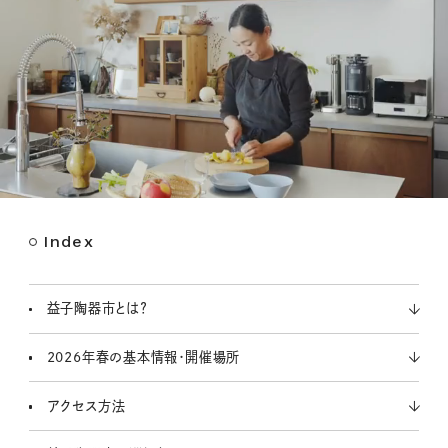
Index
M
u
t
益子陶器市とは？
e
2026年春の基本情報・開催場所
アクセス方法