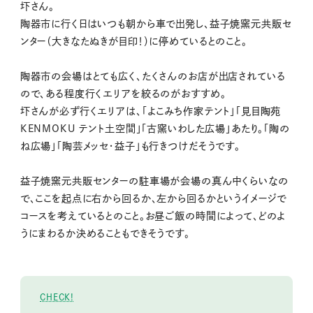
圷さん。
陶器市に行く日はいつも朝から車で出発し、益子焼窯元共販セ
ンター（大きなたぬきが目印！）に停めているとのこと。
陶器市の会場はとても広く、たくさんのお店が出店されている
ので、ある程度行くエリアを絞るのがおすすめ。
圷さんが必ず行くエリアは、「よこみち作家テント」「見目陶苑
KENMOKU テント土空間」「古窯いわした広場」あたり。「陶の
ね広場」「陶芸メッセ・益子」も行きつけだそうです。
益子焼窯元共販センターの駐車場が会場の真ん中くらいなの
で、ここを起点に右から回るか、左から回るかというイメージで
コースを考えているとのこと。お昼ご飯の時間によって、どのよ
うにまわるか決めることもできそうです。
CHECK!