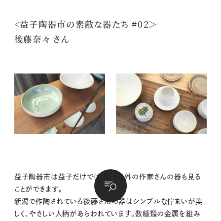
<益子陶器市の素敵な器たち #02＞
後藤奈々 さん
益子陶器市は益子だけではなく、県外の作家さんの器も見る
ことができます。
新潟で作陶されている後藤さんの器はシンプルな佇まいが美
しく、やさしい人柄があらわれています。数種類の金属を組み