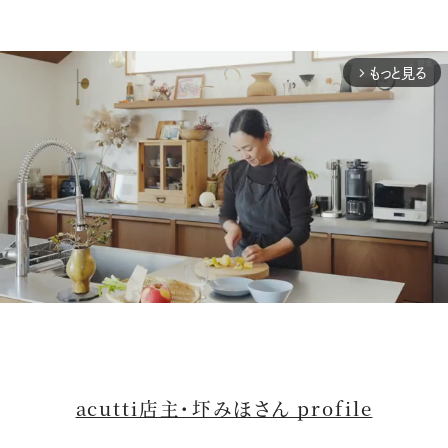
もっと見る
arrow_forward_ios
M
u
t
acutti店主・圷みほさん profile
e