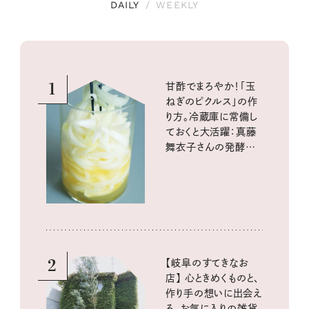
DAILY
/
WEEKLY
1
甘酢でまろやか！「玉
ねぎのピクルス」の作
り方。冷蔵庫に常備し
ておくと大活躍：真藤
舞衣子さんの発酵と
酸味の仕込みごはん
2
【岐阜のすてきなお
店】 心ときめくものと、
作り手の想いに出会え
る、お気に入りの雑貨