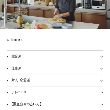
Index
M
u
t
総合運
e
仕事運
対人・恋愛運
アドバイス
【鳳凰数術の占い方】