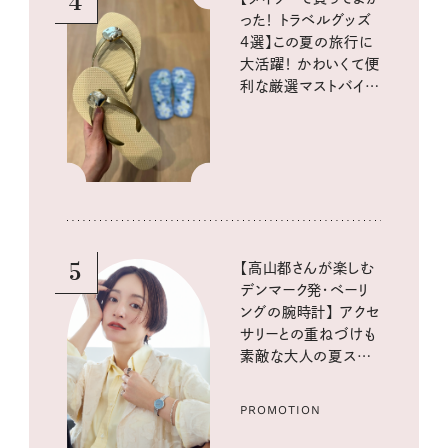
4
った！ トラベルグッズ
4選】この夏の旅行に
大活躍！ かわいくて便
利な厳選マストバイア
イテム
5
【高山都さんが楽しむ
デンマーク発・ベーリ
ングの腕時計】 アクセ
サリーとの重ねづけも
素敵な大人の夏スタイ
ル３選
PROMOTION