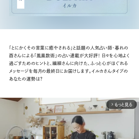
「とにかくその言葉に癒やされる」と話題の人気占い師・暮れの
酉さんによる「鳳凰数術」の占い連載が大好評！ 日々を心地よく
過ごすためのヒントと、繊細さんに向けた、ふっと心がほぐれる
メッセージを毎月の最終日にお届けします。イルカさんタイプの
あなたの運勢は？
もっと見る
arrow_forward_ios