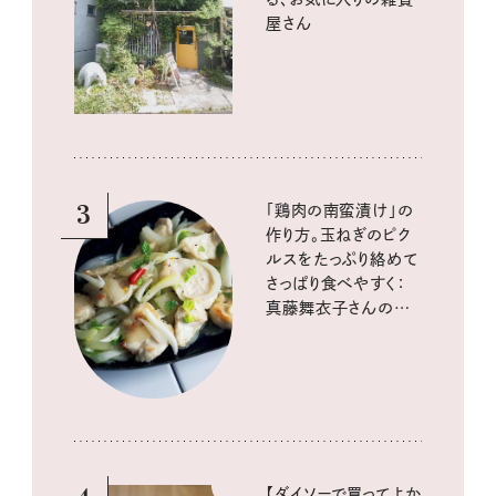
屋さん
3
「鶏肉の南蛮漬け」の
作り方。玉ねぎのピク
ルスをたっぷり絡めて
さっぱり食べやすく：
真藤舞衣子さんの発
酵と酸味レシピ
【ダイソーで買ってよか