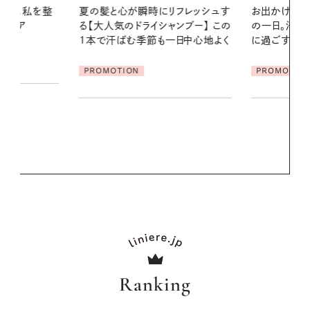
リフレッシュす
お出かけ前のひと手間で変わる、夏
ンプー】 この
の一日。汗ばむ季節を「ごきげん」
2026.07.21
一日中心地よく
に過ごす私の新習慣
【高山都さん
発・ベーリングの
PROMOTION
リーとの重ね
夏スタイル３
PROMOTIO
Ranking