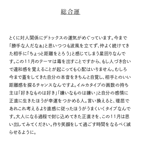
総合運
とくに対人関係にデトックスの運気がめぐっています。今まで
「勝手な人だなぁ」と思いつつも波風を立てず、仲よく続けてき
た相手に「ちょっと距離をとろう」と感じてしまう星回りなんで
す。この11月のテーマは毒を出すことですから、もし人づき合い
で違和感を覚えることが起こっても心配はいりません。むしろ
今まで蓋をしてきた自分の本音をきちんと自覚し、相手とのいい
距離感を探るチャンスなんですよ。イルカタイプの画数の持ち
主は「好きなものは好き」「嫌いなものは嫌い」と自分の感情に
正直に生きたほうが幸運をつかめる人。言い換えると、理屈で
あれこれ考えるより直感に従ったほうがうまくいくタイプなんで
す。大人になる過程で封じ込めてきた正直さを、この11月は思
い出してみてください。作り笑顔をして過ごす時間をなるべく減
らせるように。