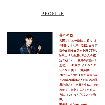
PROFILE
暮れの酉
大阪ミナミの老舗占い館で18
年間No.1の座に君臨。古今東
西の占術を古典から深く学び、
練り上げた占法は8万人の鑑
定で鍛えられ、独自の占術へと
進化。テレビ東京『占いなんて
信じない』など出演多数。
2022年2月には初の書籍『暮
れの酉の繊細な人のための鳳
凰数術占い: 名前と生年月日で
わかる生きやすくなるための
方法』（ヨシモトブックス）を発
売。
著書リンク（Amazon）