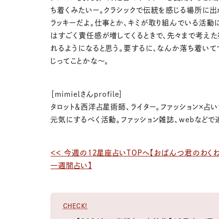
ち着くみたいー。クラシックで伝統を感じる場所に出
ラッキーだよ。仕事とか、キミが取り組んでいる活動
はすごく責任感が増してくるときで、先々まで考え
れるようになると思う。要するに、なんか落ち着いて
じってことかな〜。
［mimielさんprofile］
タロット＆西洋占星術師、ライター。ファッション×占
元気にするべく活動。ファッション雑誌、webなどで
＜＜ 今週の12星座占いTOPへ【おぱんつ君のわく
一週間占い】
CHECK!