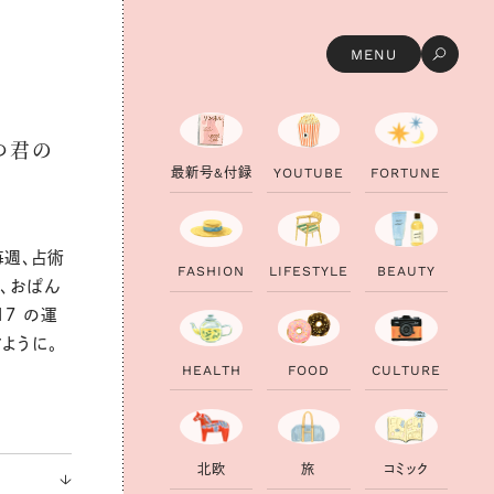
MENU
んつ君の
最
新
号
&
付
録
Y
O
U
T
U
B
E
F
O
R
T
U
N
E
毎週、占術
F
A
S
H
I
O
N
L
I
F
E
S
T
Y
L
E
B
E
A
U
T
Y
を、おぱん
17 の運
ように。
H
E
A
L
T
H
F
O
O
D
C
U
L
T
U
R
E
北
欧
旅
コ
ミ
ッ
ク