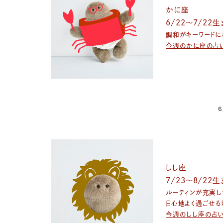
かに座
6/22～7/22
調和がキーワードに
今週のかに座の占
6
しし座
7/23〜8/22
ルーティンが充実し
日心地よく過ごせる
今週のしし座の占