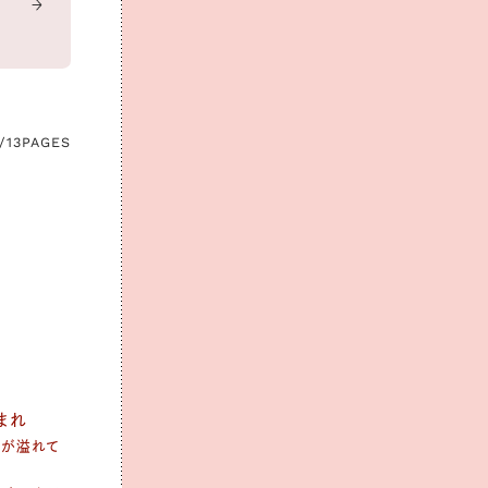
/13
PAGES
生まれ
気が溢れて