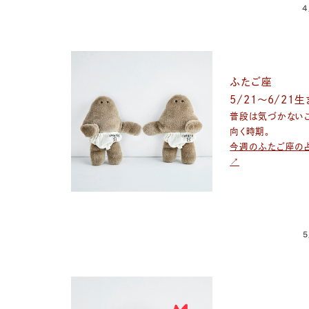
4
ふたご座
5/21～6/21
普段は気づかない
向く時期。
今週のふたご座の
↗
5