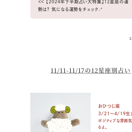
＜＜ 【2024年下半期占い大特集】12星座の運
勢は？ 気になる運勢をチェック↗
2
11/11-11/17の12星座別占い
おひつじ座
3/21～4/19
ポジティブな雰囲
るよ。