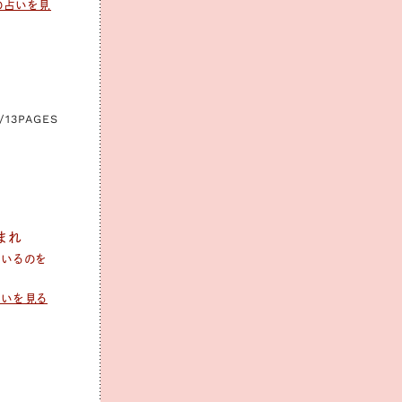
の占いを見
/13
PAGES
生まれ
ているのを
占いを見る