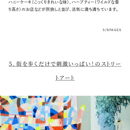
ハニーケーキ（こっくりきれいな味）、ハーブティー（ワイルドな香
り高さ）のお店などが所狭しと並び、活気に満ち満ちています。
5/8
PAGES
５．街を歩くだけで刺激いっぱい！のストリー
トアート