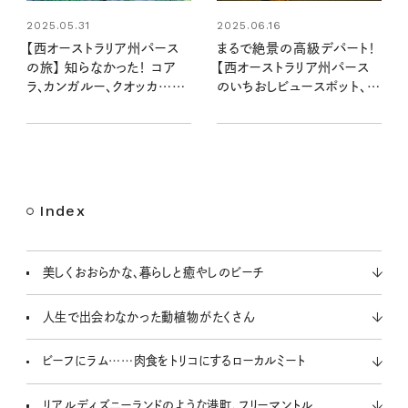
2025.05.31
2025.06.16
【西オーストラリア州パース
まるで絶景の高級デパート！
の旅】 知らなかった！ コア
【西オーストラリア州パース
ラ、カンガルー、クオッカ……
のいちおしビュースポット、ベ
あの動物たちの意外なひみ
スト3】（中編）
つを求めて（前編）
Index
美しくおおらかな、暮らしと癒やしのビーチ
人生で出会わなかった動植物がたくさん
ビーフにラム……肉食をトリコにするローカルミート
リアルディズニーランドのような港町、フリーマントル