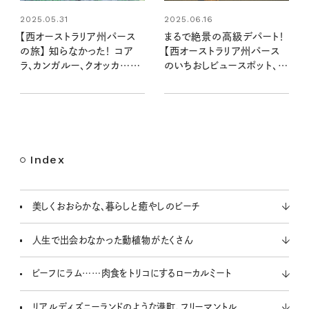
2025.05.31
2025.06.16
【西オーストラリア州パース
まるで絶景の高級デパート！
の旅】 知らなかった！ コア
【西オーストラリア州パース
ラ、カンガルー、クオッカ……
のいちおしビュースポット、ベ
あの動物たちの意外なひみ
スト3】（中編）
つを求めて（前編）
Index
美しくおおらかな、暮らしと癒やしのビーチ
人生で出会わなかった動植物がたくさん
ビーフにラム……肉食をトリコにするローカルミート
リアルディズニーランドのような港町、フリーマントル