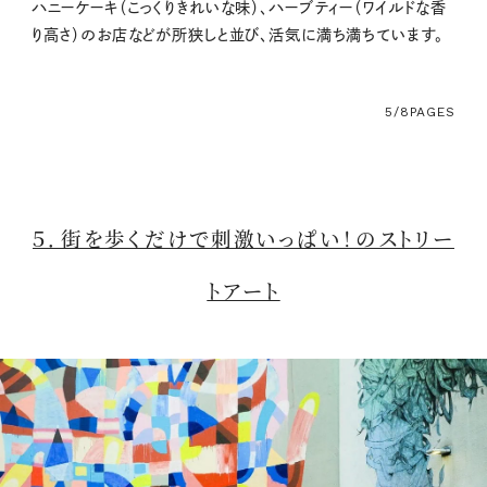
ハニーケーキ（こっくりきれいな味）、ハーブティー（ワイルドな香
り高さ）のお店などが所狭しと並び、活気に満ち満ちています。
5/8
PAGES
５．街を歩くだけで刺激いっぱい！のストリー
トアート