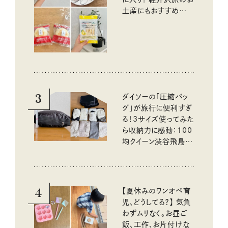
土産にもおすすめのお
いしいもの
3
ダイソーの「圧縮バッ
グ」が旅行に便利すぎ
る！3サイズ使ってみた
ら収納力に感動：100
均クイーン渋谷飛鳥の
『本当にいいもの』第
10回③
4
【夏休みのワンオペ育
児、どうしてる？】 気負
わずムリなく。お昼ご
飯、工作、お片付けな