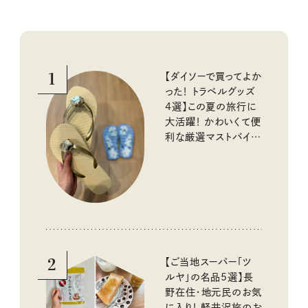
1
【ダイソーで買ってよか
った！ トラベルグッズ
4選】この夏の旅行に
大活躍！ かわいくて便
利な厳選マストバイア
イテム
2
【ご当地スーパー「ツ
ルヤ」の名品5選】長
野在住・地元民のお気
に入り！ 軽井沢旅のお