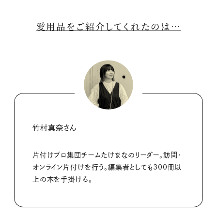
M
u
t
愛用品をご紹介してくれたのは…
e
竹村真奈さん
片付けプロ集団チームたけまなのリーダー。訪問・
オンライン片付けを行う。編集者としても300冊以
上の本を手掛ける。