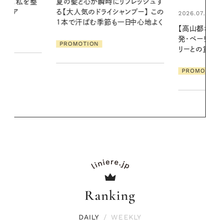
リフレッシュす
真夏に向けて
ンプー】 この
やりジェルと
2026.07.21
一日中心地よく
地よくうるお
【高山都さんが楽しむデンマーク
ア
発・ベーリングの腕時計】 アクセサ
PROMOTIO
リーとの重ねづけも素敵な大人の
夏スタイル３選
PROMOTION
Ranking
DAILY
/
WEEKLY