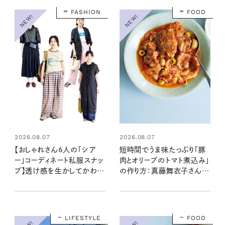
FASHION
FOOD
NEW!
NEW!
2026.08.07
2026.08.07
【おしゃれさん6人の「シア
短時間でうま味たっぷり「豚
ー」コーディネート私服スナッ
肉とオリーブのトマト煮込み」
プ】透け感を生かしてかわい
の作り方：真藤舞衣子さん
く涼やかに
夏の不調を整える発酵レシ
ピ
LIFESTYLE
FOOD