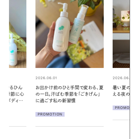
2026.06.01
間で変わる、夏
暑い夏のナイトルーティン。私を整
「ごきげん」
える夜の爽やかご褒美ケア
2026.07.21
【高山都さん
PROMOTION
発・ベーリングの
リーとの重ね
夏スタイル３
PROMOTIO