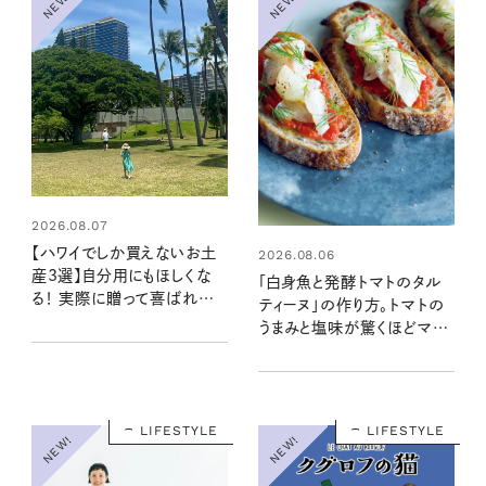
NEW!
NEW!
2026.08.07
【ハワイでしか買えないお土
2026.08.06
産3選】自分用にもほしくな
「白身魚と発酵トマトのタル
る！ 実際に贈って喜ばれた
ティーヌ」の作り方。トマトの
おすすめはこれ！
うまみと塩味が驚くほどマッ
チ！：真藤舞衣子さん夏の不
調を整えるレシピ
LIFESTYLE
LIFESTYLE
NEW!
NEW!