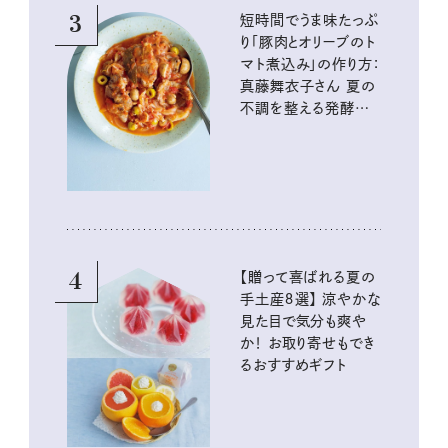
3
短時間でうま味たっぷ
り「豚肉とオリーブのト
マト煮込み」の作り方：
真藤舞衣子さん 夏の
不調を整える発酵レ
シピ
4
【贈って喜ばれる夏の
手土産８選】 涼やかな
見た目で気分も爽や
か！ お取り寄せもでき
るおすすめギフト