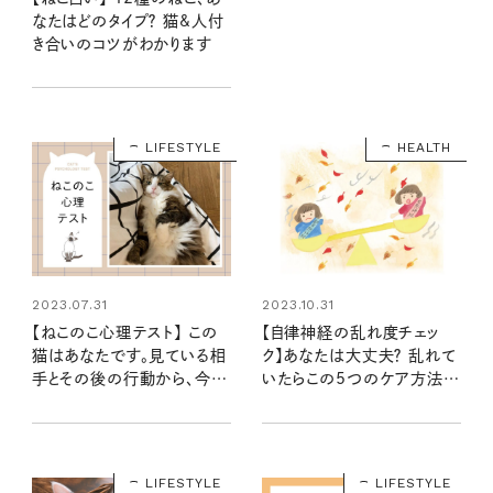
なたはどのタイプ？ 猫&人付
き合いのコツがわかります
LIFESTYLE
HEALTH
2023.07.31
2023.10.31
【ねこのこ心理テスト】 この
【自律神経の乱れ度チェッ
猫はあなたです。見ている相
ク】あなたは大丈夫？ 乱れて
手とその後の行動から、今の
いたらこの5つのケア方法で
気持ちがわかります……に
整えて
ゃ！
LIFESTYLE
LIFESTYLE