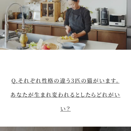
M
u
t
Q.それぞれ性格の違う3匹の猫がいます。
e
あなたが生まれ変われるとしたらどれがい
い？