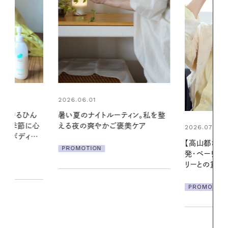
2026.07.24
ィン。私を整
夏の髪と心が
美ケア
る【大人気の
2026.07.21
1本で汗ばむ
【高山都さんが楽しむデンマーク
発・ベーリングの腕時計】 アクセサ
PROMOTIO
リーとの重ねづけも素敵な大人の
夏スタイル３選
PROMOTION