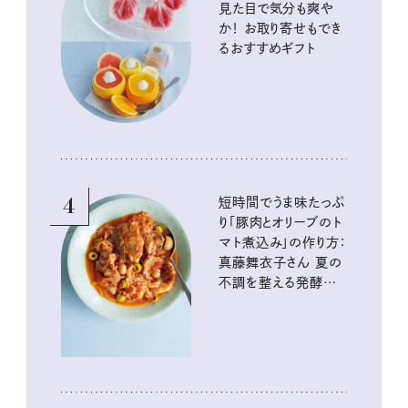
見た目で気分も爽や
か！ お取り寄せもでき
るおすすめギフト
4
短時間でうま味たっぷ
り「豚肉とオリーブのト
マト煮込み」の作り方：
真藤舞衣子さん 夏の
不調を整える発酵レ
シピ