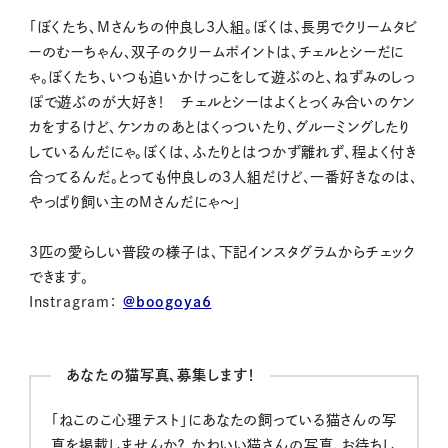
「ぼくたち、Mさんちの仲良し3人組。ぼくは、長男でクリームタビ
ーのむーちゃん、双子のクリームポイントは、チェルとシーだに
ゃ。ぼくたち、いつも追いかけっこをして遊ぶのと、ねずみのしっ
ぽで遊ぶのが大好き！ チェルとシーはよくとっくみ合いのケン
カをするけど、ケンカのあとはくっついたり、グルーミングしたり
しているんだにゃ。ぼくは、ふたりとはつかず離れず、程よく付き
合ってるんだ。とっても仲良しの3人組だけど、一番好きなのは、
やっぱり飼い主のMさんだにゃ～」
3匹の愛らしい普段の様子は、下記インスタグラムからチェック
できます。
Instragram：
@boogoya6
あなたの猫写真、募集します！
「ねこのこ心理テスト」にあなたの飼っている猫さんの写
真を掲載しませんか？ かわいい猫さんの写真、お待ちし