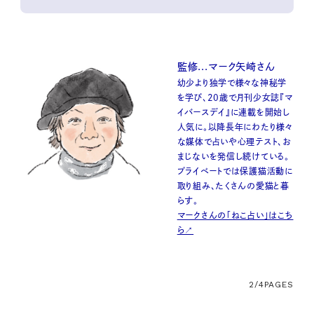
監修...マーク矢崎さん
幼少より独学で様々な神秘学
を学び、20歳で月刊少女誌『マ
イバースデイ』に連載を開始し
人気に。以降長年にわたり様々
な媒体で占いや心理テスト、お
まじないを発信し続けている。
プライベートでは保護猫活動に
取り組み、たくさんの愛猫と暮
らす。
マークさんの「ねこ占い」はこち
ら↗
2/4
PAGES