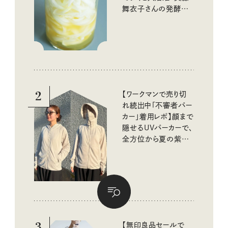
舞衣子さんの発酵と
酸味の仕込みごはん
2
【ワークマンで売り切
れ続出中「不審者パー
カー」着用レポ】顔まで
隠せるUVパーカーで、
全方位から夏の紫外
線をブロック
3
【無印良品セールで