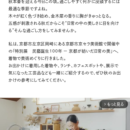
秋本番を迎える今日この頃。過ごしやすく何かに没頭するには
最適な季節ですよね。
木々が紅く色づき始め、金木犀の香りに胸がきゅっとなる。
五感が刺激される秋だからこそ“日常の中の美しさに目を向け
る”そんな過ごし方をしてみませんか。
私は、京都市左京区岡崎にある京都市京セラ美術館で開催中
の「
特別展 民藝誕生100年 ー 京都が紡いだ日常の美
」へ、
着物で美術めぐりに行きました。
お出かけに着用した着物や、ランチ、カフェスポットや、展示で
気になった工芸品なども一緒にご紹介するので、ぜひ秋のお出
かけの参考にしてみてください。
もっと見る
arrow_forward_ios