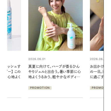
2026.06.01
ブが香るひん
お出かけ前のひと手間で変わる、夏
暑い季節に心
の一日。汗ばむ季節を「ごきげん」
2026.07.21
かなボディケ
に過ごす私の新習慣
【高山都さん
発・ベーリングの
PROMOTION
リーとの重ね
夏スタイル３
PROMOTIO