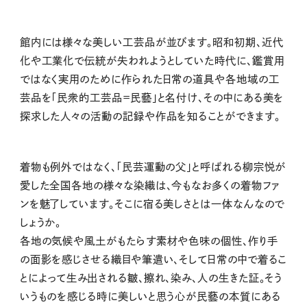
館内には様々な美しい工芸品が並びます。昭和初期、近代
化や工業化で伝統が失われようとしていた時代に、鑑賞用
ではなく実用のために作られた日常の道具や各地域の工
芸品を「民衆的工芸品＝民藝」と名付け、その中にある美を
探求した人々の活動の記録や作品を知ることができます。
着物も例外ではなく、「民芸運動の父」と呼ばれる柳宗悦が
愛した全国各地の様々な染織は、今もなお多くの着物ファ
ンを魅了しています。そこに宿る美しさとは一体なんなので
しょうか。
各地の気候や風土がもたらす素材や色味の個性、作り手
の面影を感じさせる織目や筆遣い、そして日常の中で着るこ
とによって生み出される皺、擦れ、染み、人の生きた証。そう
いうものを感じる時に美しいと思う心が民藝の本質にある