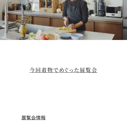
M
u
t
今回着物でめぐった展覧会
e
展覧会情報