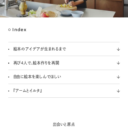
Index
M
u
t
絵本のアイデアが生まれるまで
e
再び４人で、絵本作りを再開
自由に絵本を楽しんでほしい
『アームとイルタ』
出会いと原点