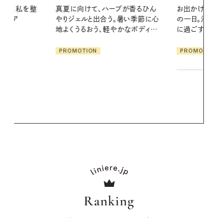
ブが香るひん
お出かけ前のひと手間で変わる、夏
暑い季節に心
の一日。汗ばむ季節を「ごきげん」
2026.07.21
かなボディケ
に過ごす私の新習慣
【高山都さん
発・ベーリングの
PROMOTION
リーとの重ね
夏スタイル３
PROMOTIO
Ranking