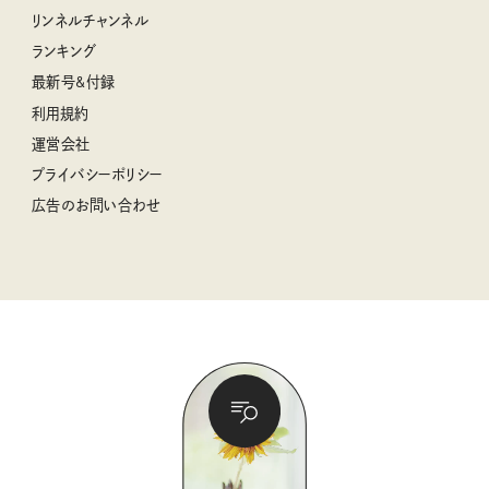
クグロフの猫
リンネル暮らし部
リンネルチャンネル
リンネル 暮らしの道具大賞
クラフトビール案内
中沢元紀の板前さん入門
リンネルチャンネル
ランキング
ナチュラルメイクレッスン
母の日に贈りたい、お花モチーフのアイテム
空想喫茶トラノコクさんのあの店この店、喫茶訪問日記
おぱんつ君のわくわく楽しい一週間占い
最新号&付録
喜ばれる贈り物手帖
うちねこグランプリ2026、発表！
圷みほさんのゆるっと週末キャンプ通信
毎日が心地よくなるリンネルタロット
利用規約
2026年上半期占い大特集
豆柴・まもるくんの旅日記
運営会社
2025年下半期占い大特集
柳沢小実さんのお散歩するようなゆるり旅
プライバシーポリシー
猫と一緒に心地いい暮らし
広告のお問い合わせ
valoさんのかわいいもの探し
tsukuru & Lin. ツクルアンドリン
kippis（キッピス）
暮らしの時産テクニック
バッグの中身
コウケンテツのヒトワザ巡り
ノーラのフィンランド旅気分
街角ワンデイ
ドーナツハント