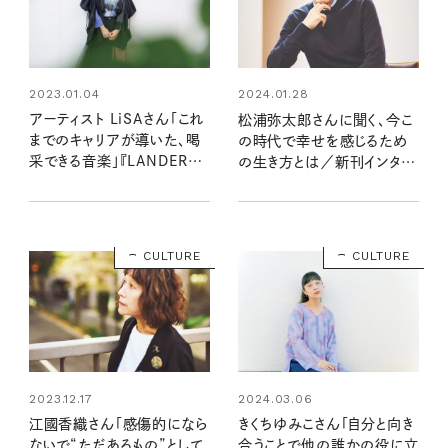
2023.01.04
2024.01.28
アーティスト LiSAさん「これ
松浦弥太郎さんに聞く、今こ
までのキャリアが導いた、喝
の時代で幸せを感じるため
采できる音楽」『LANDER』イ
の生き方とは／新刊インタビ
ンタビュー
ュー
CULTURE
CULTURE
2023.12.17
2024.03.06
江國香織さん「感傷的になら
きくちゆみこさん「自分と向き
ないで“ただあるもの”として
合うことで他の誰かの役に立