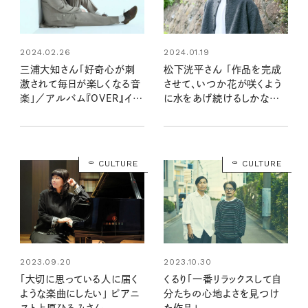
2024.02.26
2024.01.19
三浦大知さん「好奇心が刺
松下洸平さん 「作品を完成
激されて毎日が楽しくなる音
させて、いつか花が咲くよう
楽」／アルバム『OVER』イン
に水をあげ続けるしかない」
タビュー
ニューアルバムインタビュー
CULTURE
CULTURE
2023.09.20
2023.10.30
「大切に思っている人に届く
くるり「一番リラックスして自
ような楽曲にしたい」 ピアニ
分たちの心地よさを見つけ
スト上原ひろみさん
た作品」