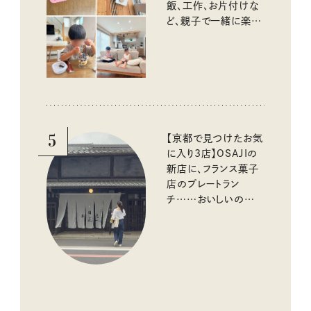
飯、工作、お片付けな
ど、親子で一緒に楽し
める工夫
5
【京都で見つけたお気
に入り3店】OSAJIの
新店に、フランス菓子
店のプレートラン
チ……おいしいのんび
り街歩き。