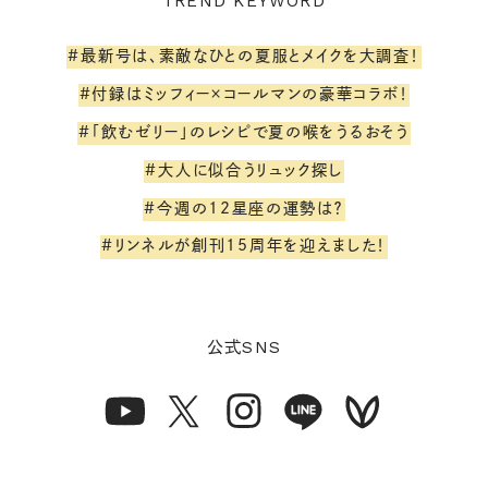
TREND KEYWORD
#最新号は、素敵なひとの夏服とメイクを大調査！
#付録はミッフィー×コールマンの豪華コラボ！
#「飲むゼリー」のレシピで夏の喉をうるおそう
#大人に似合うリュック探し
#今週の12星座の運勢は？
#リンネルが創刊15周年を迎えました！
SNS
公式