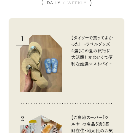
DAILY
/
WEEKLY
1
【ダイソーで買ってよか
った！ トラベルグッズ
4選】この夏の旅行に
大活躍！ かわいくて便
利な厳選マストバイア
イテム
2
【ご当地スーパー「ツ
ルヤ」の名品5選】長
野在住・地元民のお気