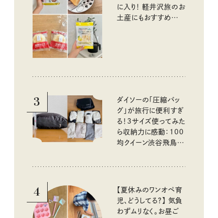
に入り！ 軽井沢旅のお
土産にもおすすめのお
いしいもの
3
ダイソーの「圧縮バッ
グ」が旅行に便利すぎ
る！3サイズ使ってみた
ら収納力に感動：100
均クイーン渋谷飛鳥の
『本当にいいもの』第
10回③
4
【夏休みのワンオペ育
児、どうしてる？】 気負
わずムリなく。お昼ご