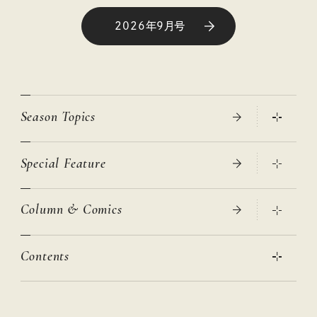
2026年9月号
Season Topics
Special Feature
真夏のひんやりグッズ 2026
大人のリュック探し 2026SS
Column & Comics
ニトリ・イケア・無印良品で賢くおしゃれなインテリア
2026年春夏 トレンドファッションニュース
この春ほしい大人のスニーカー 2026春夏
2026年下半期占い大特集
絶品、お餅レシピ大集合！
Contents
女子旅おすすめスポット 暮らすように心地いいリンネル旅ガイ
ぐれいさん
ド
本当に使える「旅道具」
明日もいい日になりますように
幸せな老後のための リンネルマネー講座
世界のサンタさんに会って来た！
清水みさとの食いしんぼう寄り道サウナ
リンネルおしゃれファッションスナップ
私の住むまち、好きな場所。LOCAL LIFE REPORT
ときめく冬の贈りもの