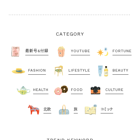
CATEGORY
最新号&付録
YOUTUBE
FORTUNE
FASHION
LIFESTYLE
BEAUTY
HEALTH
FOOD
CULTURE
北欧
旅
コミック