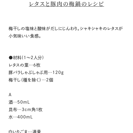
レタスと豚肉の梅鍋のレシピ
梅干しの塩味と酸味がだしにじんわり。シャキシャキのレタスが
小気味いい食感。
●材料(1～2人分)
レタスの葉…6枚
豚バラしゃぶしゃぶ用…120g
梅干し（種を除く）…2個
A
酒…50mL
昆布…3cm角1枚
水…400mL
白いりごま…適量