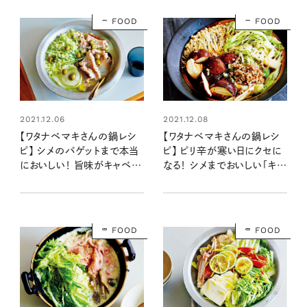
FOOD
FOOD
2021.12.06
2021.12.08
【ワタナベマキさんの鍋レシ
【ワタナベマキさんの鍋レシ
ピ】 シメのバゲットまで本当
ピ】 ピリ辛が寒い日にクセに
においしい！ 旨味がキャベツ
なる！ シメまでおいしい「キャ
にギュギュっと詰まった「キャ
ベツときのこの麻辣鍋」
ベツと鯛のオリーブ鍋」
FOOD
FOOD