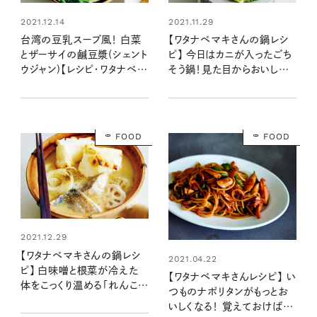
2021.12.14
2021.11.29
台湾の豆乳スープ風！ 白菜
【ワタナベマキさんの鍋レシ
とザーサイの鹹豆漿(シェント
ピ】 今日はカニが入ったごち
ウジャン)【レシピ・ワタナベマ
そう鍋！見た目からおいしい
キさん】
「白菜とカニの柑橘鍋」
FOOD
FOOD
2021.12.29
【ワタナベマキさんの鍋レシ
2021.04.22
ピ】 白味噌と根菜が冷えた
【ワタナベマキさんレシピ】 い
体をこっくり温める「れんこん
つものナポリタンがもっとお
と玉ねぎの白味噌たら鍋」
いしくなる！ 覚えておけば失