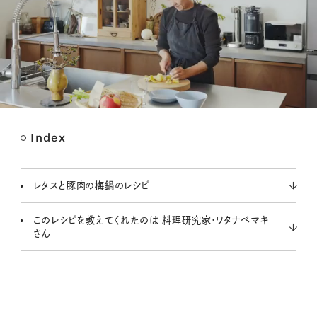
Index
M
u
t
レタスと豚肉の梅鍋のレシピ
e
このレシピを教えてくれたのは 料理研究家・ワタナベマキ
さん