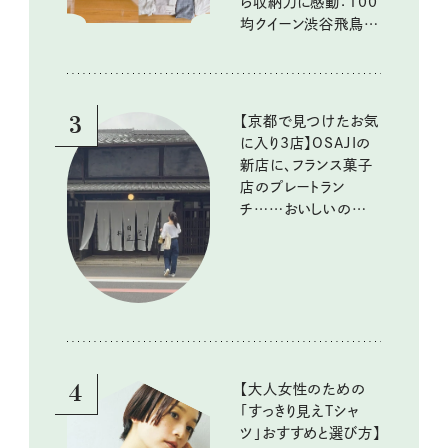
ら収納力に感動：100
均クイーン渋谷飛鳥の
『本当にいいもの』第
10回③
3
【京都で見つけたお気
に入り3店】OSAJIの
新店に、フランス菓子
店のプレートラン
チ……おいしいのんび
り街歩き。
4
【大人女性のための
「すっきり見えTシャ
ツ」おすすめと選び方】