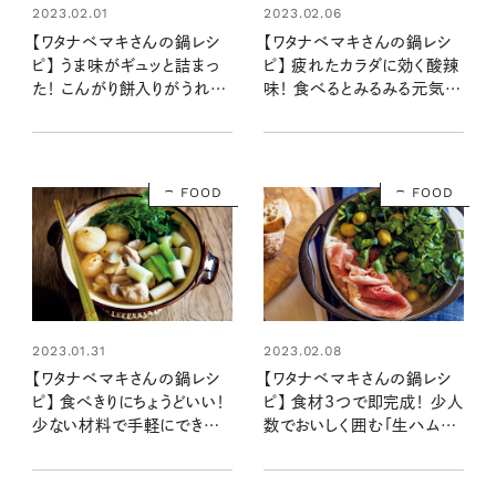
2023.02.01
2023.02.06
【ワタナベマキさんの鍋レシ
【ワタナベマキさんの鍋レシ
ピ】 うま味がギュッと詰まっ
ピ】 疲れたカラダに効く酸辣
た！ こんがり餅入りがうれし
味！ 食べるとみるみる元気に
い「あさりときのこのナンプラ
なる「豚ひき肉と白菜の春雨
ー鍋」
酸辣鍋」
FOOD
FOOD
2023.01.31
2023.02.08
【ワタナベマキさんの鍋レシ
【ワタナベマキさんの鍋レシ
ピ】 食べきりにちょうどいい！
ピ】 食材3つで即完成！ 少人
少ない材料で手軽にできる
数でおいしく囲む「生ハムと
「鶏肉とせりのきりたんぽ鍋」
オリーブのクミン鍋」