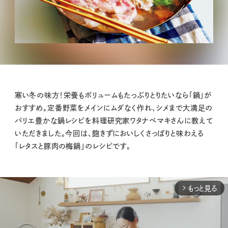
寒い冬の味方！栄養もボリュームもたっぷりとりたいなら「鍋」が
おすすめ。定番野菜をメインにムダなく作れ、シメまで大満足の
バリエ豊かな鍋レシピを料理研究家ワタナベマキさんに教えて
いただきました。今回は、飽きずにおいしくさっぱりと味わえる
「レタスと豚肉の梅鍋」のレシピです。
もっと見る
arrow_forward_ios