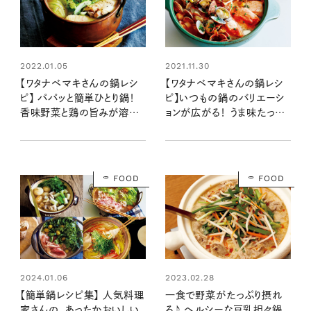
2022.01.05
2021.11.30
【ワタナベマキさんの鍋レシ
【ワタナベマキさんの鍋レシ
ピ】 パパッと簡単ひとり鍋！
ピ】いつもの鍋のバリエーシ
香味野菜と鶏の旨みが溶け
ョンが広がる！ うま味たっぷ
込む「セロリと鶏手羽のナン
りの「もやしと魚介のトマトバ
プラー鍋」
ター鍋」
FOOD
FOOD
2023.02.28
2024.01.06
一食で野菜がたっぷり摂れ
【簡単鍋レシピ集】 人気料理
る♪ ヘルシーな豆乳担々鍋
家さんの、あったかおいしい