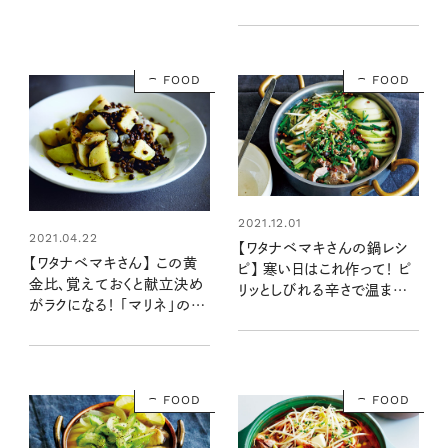
敗しない「ケチャップソテー」
の黄金比
FOOD
FOOD
2021.12.01
2021.04.22
【ワタナベマキさんの鍋レシ
【ワタナベマキさん】 この黄
ピ】 寒い日はこれ作って！ ピ
金比、覚えておくと献立決め
リッとしびれる辛さで温まる
がラクになる！ 「マリネ」の丸
「もやしと豚肉の花椒塩鍋」
暗記レシピ
FOOD
FOOD