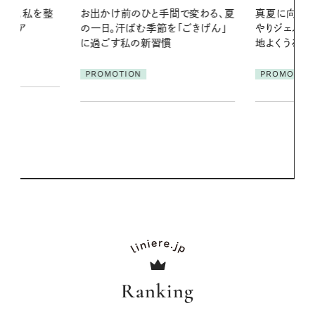
間で変わる、夏
真夏に向けて、ハーブが香るひん
「ごきげん」
やりジェルと出合う。暑い季節に心
2026.07.21
地よくうるおう、軽やかなボディケ
【高山都さん
ア
発・ベーリングの
PROMOTION
リーとの重ね
夏スタイル３
PROMOTIO
Ranking