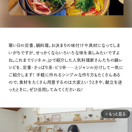
寒い日の定番、鍋料理。お決まりの味付けや具材になってしま
いがちですが、せっかくならいろいろな味を楽しみたいですよ
ね。これまでリンネル.jpで紹介した人気料理家さんたちの鍋レ
シピを、定番・さっぱり系・ピリ辛……とジャンル分けして一気に
ご紹介します！ 手軽に作れるシンプルな作り方もたくさんある
ので、食材をたくさん用意するのは大変というときや、献立を迷
ったときに、ぜひ活用してみてくださいね！
もっと見る
arrow_forward_ios