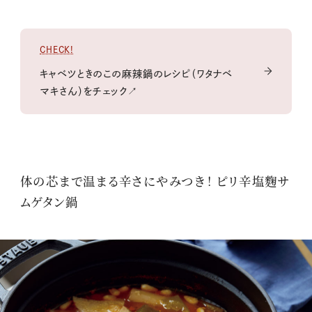
CHECK!
キャベツときのこの麻辣鍋のレシピ（ワタナベ
マキさん）をチェック↗
体の芯まで温まる辛さにやみつき！ ピリ辛塩麴サ
ムゲタン鍋