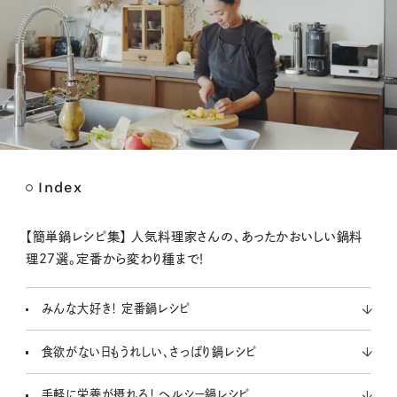
Index
M
u
t
【簡単鍋レシピ集】 人気料理家さんの、あったかおいしい鍋料
e
理27選。定番から変わり種まで！
みんな大好き！ 定番鍋レシピ
食欲がない日もうれしい、さっぱり鍋レシピ
手軽に栄養が摂れる！ ヘルシー鍋レシピ