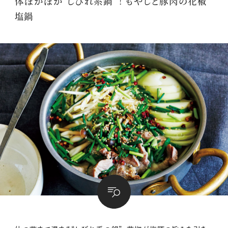
体ぽかぽか“しびれ系鍋”！ もやしと豚肉の花椒
塩鍋