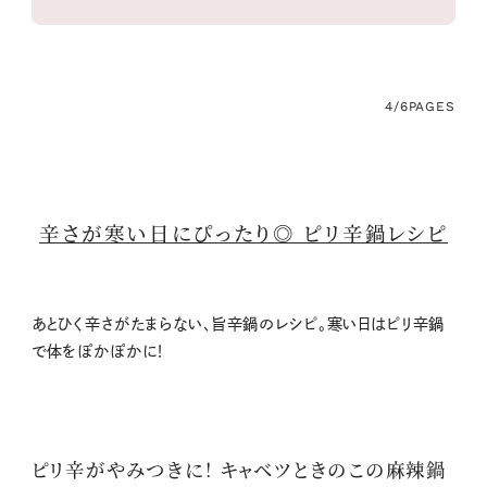
4/6
PAGES
辛さが寒い日にぴったり◎ ピリ辛鍋レシピ
あとひく辛さがたまらない、旨辛鍋のレシピ。寒い日はピリ辛鍋
で体をぽかぽかに！
ピリ辛がやみつきに！ キャベツときのこの麻辣鍋