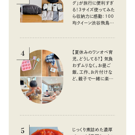
グ」が旅行に便利すぎ
る！3サイズ使ってみた
ら収納力に感動：100
均クイーン渋谷飛鳥の
『本当にいいもの』第
10回③
4
【夏休みのワンオペ育
児、どうしてる？】 気負
わずムリなく。お昼ご
飯、工作、お片付けな
ど、親子で一緒に楽し
める工夫
5
じっくり煮詰めた濃厚