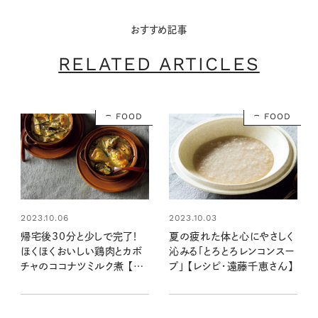
おすすめ記事
RELATED ARTICLES
FOOD
FOOD
2023.10.06
2023.10.03
帰宅後30分と少しで完了！
夏の疲れた体と心にやさしく
ほくほくおいしい鶏肉とカボ
沁みる「とろとろレンコンスー
チャのココナツミルク煮 【レ
プ」 【レシピ・遠藤千恵さん】
シピ・遠藤千恵さん】