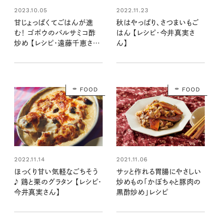
2022.11.23
2023.10.05
秋はやっぱり、さつまいもご
甘じょっぱくてごはんが進
はん 【レシピ・今井真実さ
む！ ゴボウのバルサミコ酢
ん】
炒め 【レシピ・遠藤千恵さ
ん】
FOOD
FOOD
2022.11.14
2021.11.06
ほっくり甘い気軽なごちそう
サッと作れる胃腸にやさしい
♪ 鶏と栗のグラタン 【レシピ・
炒めもの「かぼちゃと豚肉の
今井真実さん】
黒酢炒め」レシピ