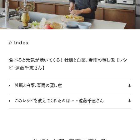
Index
M
u
t
食べると元気が湧いてくる！ 牡蠣と白菜、春雨の蒸し煮 【レシ
e
ピ・遠藤千恵さん】
牡蠣と白菜、春雨の蒸し煮
このレシピを教えてくれたのは……遠藤千恵さん