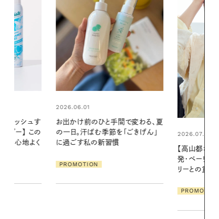
2026.06.01
間で変わる、夏
真夏に向けて
「ごきげん」
やりジェルと
2026.07.21
地よくうるお
【高山都さんが楽しむデンマーク
ア
発・ベーリングの腕時計】 アクセサ
PROMOTIO
リーとの重ねづけも素敵な大人の
夏スタイル３選
PROMOTION