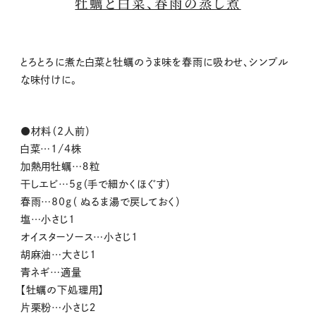
牡蠣と白菜、春雨の蒸し煮
とろとろに煮た白菜と牡蠣のうま味を春雨に吸わせ、シンプル
な味付けに。
●材料（2人前）
白菜…1/4株
加熱用牡蠣…８粒
干しエビ…5g（手で細かくほぐす）
春雨…80g（ ぬるま湯で戻しておく）
塩…小さじ1
オイスターソース…小さじ1
胡麻油…大さじ1
青ネギ…適量
【牡蠣の下処理用】
片栗粉…小さじ２