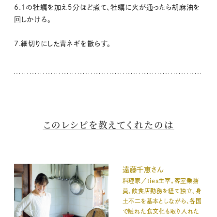
6.1の牡蠣を加え５分ほど煮て、牡蠣に火が通ったら胡麻油を
回しかける。
7.細切りにした青ネギを散らす。
このレシピを教えてくれたのは
遠藤千恵さん
料理家／ties主宰。客室乗務
員、飲食店勤務を経て独立。身
土不二を基本としながら、各国
で触れた食文化も取り入れた