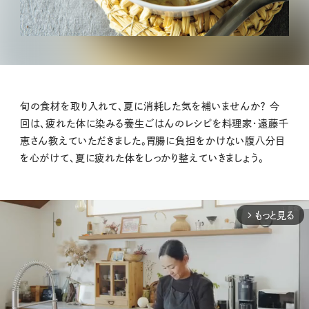
旬の食材を取り入れて、夏に消耗した気を補いませんか？ 今
回は、疲れた体に染みる養生ごはんのレシピを料理家・遠藤千
恵さん教えていただきました。胃腸に負担をかけない腹八分目
を心がけて、夏に疲れた体をしっかり整えていきましょう。
もっと見る
arrow_forward_ios