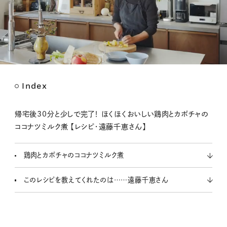
Index
M
u
t
帰宅後30分と少しで完了！ ほくほくおいしい鶏肉とカボチャの
e
ココナツミルク煮 【レシピ・遠藤千恵さん】
鶏肉とカボチャのココナツミルク煮
このレシピを教えてくれたのは……遠藤千恵さん