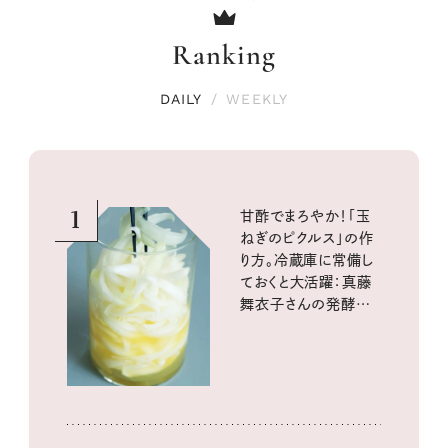
Ranking
DAILY
/
WEEKLY
1
甘酢でまろやか！「玉
ねぎのピクルス」の作
り方。冷蔵庫に常備し
ておくと大活躍：真藤
舞衣子さんの発酵と
酸味の仕込みごはん