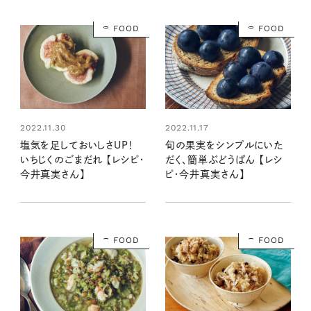
FOOD
FOOD
2022.11.30
2022.11.17
塩気を足しておいしさUP！
旬の果実をシンプルにいた
いちじくのごまだれ 【レシピ・
だく、簡単ぶどうぱん 【レシ
今井真実さん】
ピ・今井真実さん】
FOOD
FOOD