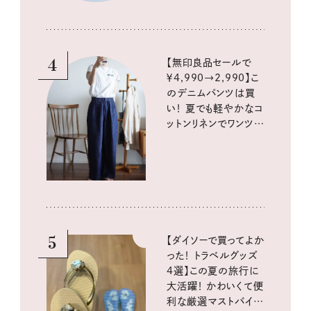
4
【無印良品セールで
￥4,990→2,990】こ
のデニムパンツは買
い！ 夏でも軽やかなコ
ットンリネンでワンツー
コーデに大活躍！
5
【ダイソーで買ってよか
った！ トラベルグッズ
4選】この夏の旅行に
大活躍！ かわいくて便
利な厳選マストバイア