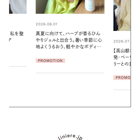
2026.06.01
ブが香るひん
お出かけ前の
暑い季節に心
の一日。汗ば
2026.07.21
かなボディケ
に過ごす私
【高山都さんが楽しむデンマーク
発・ベーリングの腕時計】 アクセサ
PROMOTIO
リーとの重ねづけも素敵な大人の
夏スタイル３選
PROMOTION