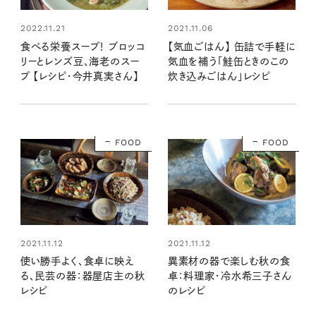
2022.11.21
2021.11.06
食べる栄養スープ！ ブロッコ
【気血ごはん】 缶詰で手軽に
リーとレンズ豆、海老のスー
気血を補う「鮭缶ときのこの
プ 【レシピ・今井真実さん】
炊き込みごはん」レシピ
FOOD
FOOD
2021.11.12
2021.11.12
使い勝手よく、食卓に映え
異素材の器で楽しむ秋の食
る、民芸の器：器屋店主の秋
卓：料理家・冷水希三子さん
レシピ
のレシピ