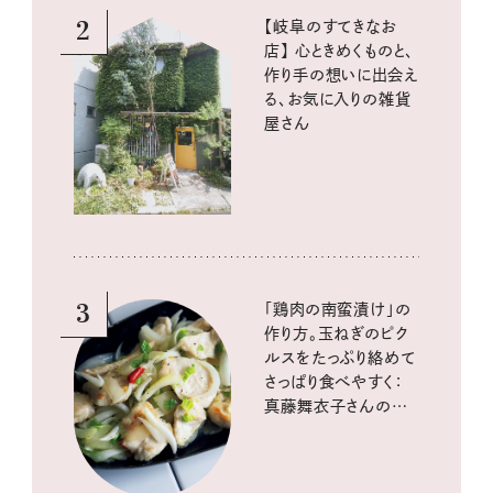
2
【岐阜のすてきなお
店】 心ときめくものと、
作り手の想いに出会え
る、お気に入りの雑貨
屋さん
3
「鶏肉の南蛮漬け」の
作り方。玉ねぎのピク
ルスをたっぷり絡めて
さっぱり食べやすく：
真藤舞衣子さんの発
酵と酸味レシピ