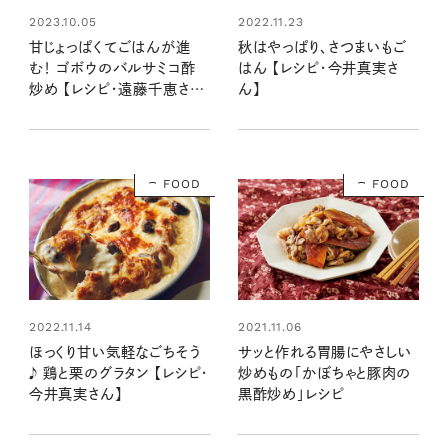
2022.11.23
2023.10.05
秋はやっぱり、さつまいもご
甘じょっぱくてごはんが進
はん 【レシピ・今井真実さ
む！ ゴボウのバルサミコ酢
ん】
炒め 【レシピ・遠藤千恵さ
ん】
FOOD
FOOD
2022.11.14
2021.11.06
ほっくり甘い気軽なごちそう
サッと作れる胃腸にやさしい
♪ 鶏と栗のグラタン 【レシピ・
炒めもの「かぼちゃと豚肉の
今井真実さん】
黒酢炒め」レシピ