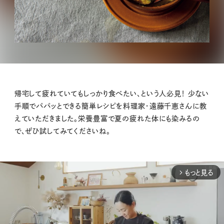
帰宅して疲れていてもしっかり食べたい、という人必見！ 少ない
手順でパパッとできる簡単レシピを料理家・遠藤千恵さんに教
えていただきました。栄養豊富で夏の疲れた体にも染みるの
で、ぜひ試してみてくださいね。
もっと見る
arrow_forward_ios