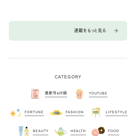
連載をもっと見る
CATEGORY
最新号&付録
YOUTUBE
FORTUNE
FASHION
LIFESTYLE
BEAUTY
HEALTH
FOOD