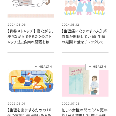
2024.06.06
2024.05.12
【骨盤ストレッチ】 寝ながら、
【生理痛になりやすい人】 経
座りながらできる2つのスト
血量が関係している⁉ 生理
レッチ法。筋肉の緊張をほぐ
の期間や量をチェックして自
して生理痛の改善を目指そ
分の体質を知ろう
う！
HEALTH
HEALTH
2023.05.01
2023.07.28
【生理を楽にするための10
忙しい女性の間で「プレ更年
個の質問】 毎月辛いあるあ
期」が急増中！ 35歳から備