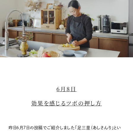
M
u
t
6月8日
e
効果を感じるツボの押し方
昨日6月7日の投稿でご紹介しました「足三里（あしさんり」とい