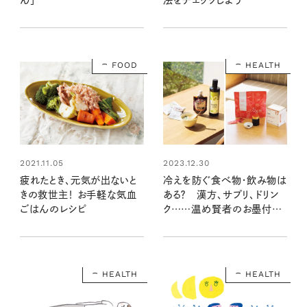
ん」
法をチェックしよう
FOOD
HEALTH
2021.11.05
2023.12.30
疲れたとき、元気が出ないと
冷えを防ぐ食べ物・飲み物は
きの救世主！ お手軽な気血
ある？ 漢方、サプリ、ドリン
ごはんのレシピ
ク……温め賢者のお墨付き
で体ポカポカ！
HEALTH
HEALTH