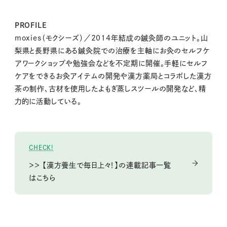
PROFILE
moxies（モクシーズ）／2014年結成の鍼灸師のユニット。山
梨県と長野県にある鍼灸院での治療を主軸にお灸のセルフケ
アワークショップや勉強会などを不定期に開催。手軽にセルフ
ケアをできるお灸アイテムの開発や漢方薬局とコラボした漢方
茶の制作、古材を使用したよもぎ蒸しスツールの開発など、精
力的に活動している。
CHECK!
＞＞ 【漢方養生で毎日上々！】の連載記事一覧
はこちら