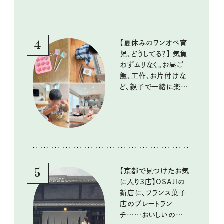
『本当にいいもの』第
10回③
4
【夏休みのワンオペ育
児、どうしてる？】 気負
わずムリなく。お昼ご
飯、工作、お片付けな
ど、親子で一緒に楽し
める工夫
5
【京都で見つけたお気
に入り3店】OSAJIの
新店に、フランス菓子
店のプレートラン
チ……おいしいのんび