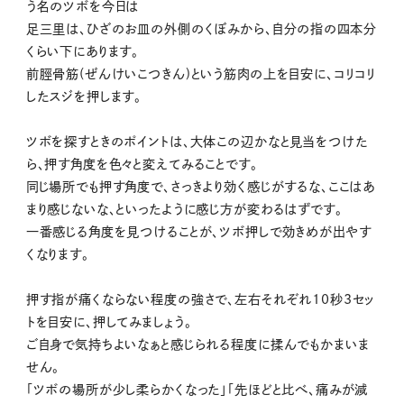
う名のツボを今日は
足三里は、ひざのお皿の外側のくぼみから、自分の指の四本分
くらい下にあります。
前脛骨筋(ぜんけいこつきん)という筋肉の上を目安に、コリコリ
したスジを押します。
ツボを探すときのポイントは、大体この辺かなと見当をつけた
ら、押す角度を色々と変えてみることです。
同じ場所でも押す角度で、さっきより効く感じがするな、ここはあ
まり感じないな、といったように感じ方が変わるはずです。
一番感じる角度を見つけることが、ツボ押しで効きめが出やす
くなります。
押す指が痛くならない程度の強さで、左右それぞれ10秒3セッ
トを目安に、押してみましょう。
ご自身で気持ちよいなぁと感じられる程度に揉んでもかまいま
せん。
「ツボの場所が少し柔らかくなった」「先ほどと比べ、痛みが減