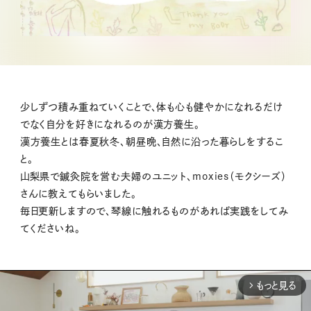
少しずつ積み重ねていくことで、体も心も健やかになれるだけ
でなく自分を好きになれるのが漢方養生。
漢方養生とは春夏秋冬、朝昼晩、自然に沿った暮らしをするこ
と。
山梨県で鍼灸院を営む夫婦のユニット、moxies（モクシーズ）
さんに教えてもらいました。
毎日更新しますので、琴線に触れるものがあれば実践をしてみ
てくださいね。
もっと見る
arrow_forward_ios