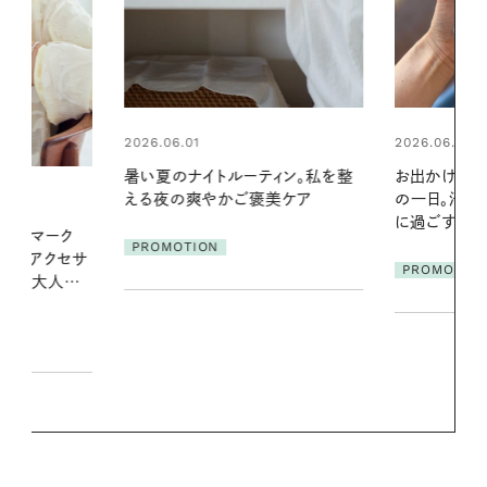
2026.06.01
2026.07.24
ィン。私を整
お出かけ前のひと手間で変わる、夏
夏の髪と心が
美ケア
の一日。汗ばむ季節を「ごきげん」
る【大人気の
に過ごす私の新習慣
1本で汗ばむ
PROMOTION
PROMOTIO