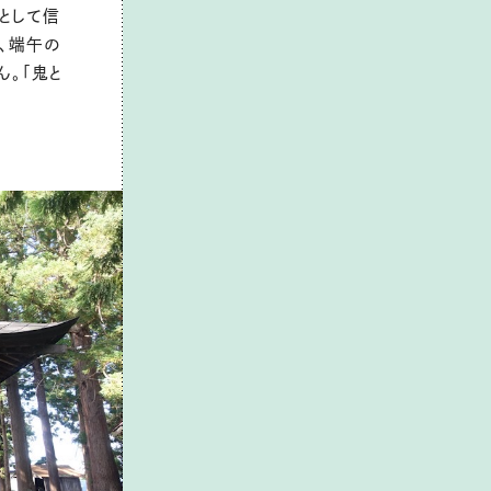
として信
、端午の
ん。「鬼と
。