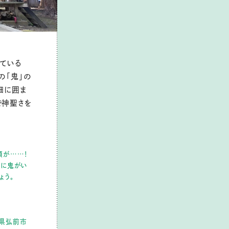
っている
の「鬼」の
畑に囲ま
で神聖さを
顔が……！
ろに鬼がい
ょう。
青森県弘前市