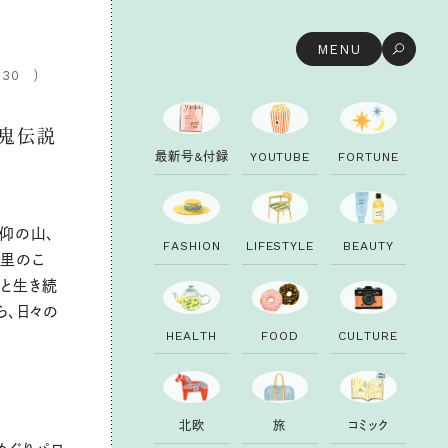
MENU
.30
・鬼伝説
最
新
号
&
付
録
Y
O
U
T
U
B
E
F
O
R
T
U
N
E
仰の山、
F
A
S
H
I
O
N
L
I
F
E
S
T
Y
L
E
B
E
A
U
T
Y
く里のこ
々と生き続
ら、日々の
H
E
A
L
T
H
F
O
O
D
C
U
L
T
U
R
E
北
欧
旅
コ
ミ
ッ
ク