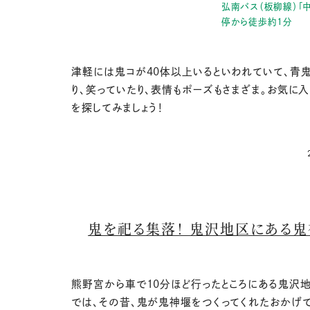
弘南バス（板柳線）「
停から徒歩約1分
津軽には鬼コが40体以上いるといわれていて、青
り、笑っていたり、表情もポーズもさまざま。お気に
を探してみましょう！
鬼を祀る集落！ 鬼沢地区にある
熊野宮から車で10分ほど行ったところにある鬼沢地
では、その昔、鬼が鬼神堰をつくってくれたおかげ