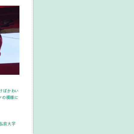
けばかわい
ンツの模様に
県弘前大字