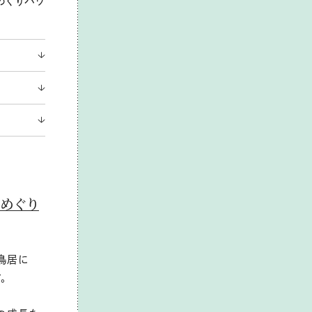
めぐりパワ
めぐり
鳥居に
。