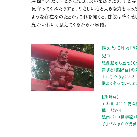
津軽の人たちにとって鬼は、災いを払ったり、子ども
見守ってくれたりする、やさしい心と大きな力をもっ
ような存在なのだとか。これを聞くと、普段は怖く感
鬼がかわいく見えてくるから不思議。
控えめに座る「
鬼コ
弘前駅から車で30
置する「熊野宮」の
上に手をちょこんと
儀よく座っている姿
【熊野宮】
〒038-3614 
種市熊谷４
弘南バス（板柳線）
子」バス停から徒歩