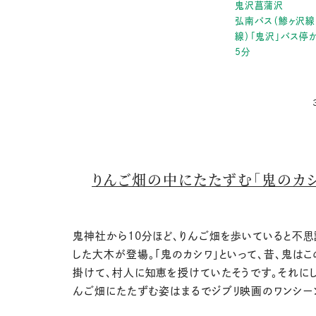
鬼沢菖蒲沢
弘南バス（鯵ヶ沢線
線）「鬼沢」バス停
5分
りんご畑の中にたたずむ「鬼のカシ
鬼神社から10分ほど、りんご畑を歩いていると不
した大木が登場。「鬼のカシワ」といって、昔、鬼は
掛けて、村人に知恵を授けていたそうです。それにし
んご畑にたたずむ姿はまるでジブリ映画のワンシー