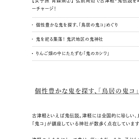
【女子旅 青森県②】 弘前周辺で古津軽・鬼伝説を
ーチャージ！
個性豊かな鬼を探す、「鳥居の鬼コ」めぐり
鬼を祀る集落！ 鬼沢地区の鬼神社
りんご畑の中にたたずむ「鬼のカシワ」
個性豊かな鬼を探す、「鳥居の鬼コ」
古津軽といえば鬼伝説。津軽には全国的に珍しい、
「鬼コ」が鎮座している神社が数多く点在しています