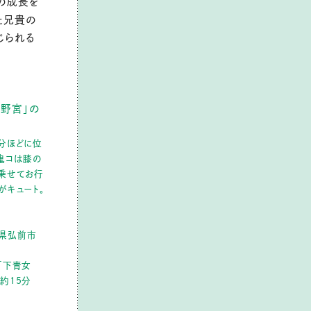
の成長を
た兄貴の
じられる
熊野宮」の
分ほどに位
鬼コは膝の
乗せてお行
がキュート。
青森県弘前市
「下青女
約15分