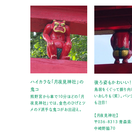
ハイカラな「月夜見神社」の
後ろ姿もかわいい！
鬼コ
鳥居をくぐって振り向
いおしりも（笑）。パ
熊野宮から車で10分ほどの「月
も注目！
夜見神社」では、金色のひげとツ
メのド派手な鬼コがお出迎え。
【月夜見神社】
〒036-8313 青森
中崎野脇70