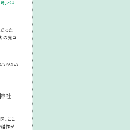
中崎」バス
鬼だった
入りの鬼コ
2/3
PAGES
鬼神社
区。ここ
で稲作が