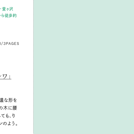
・堂ヶ沢
から徒歩約
3/3
PAGES
ワ」
思議な形を
この木に腰
ても、り
ンのよう。