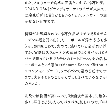
また、ノルウェーで食卓の定番といえば、冷凍ピザ。
GRANDIOSA（グランディオーサ）のピザが人気で
は冷凍ピザ」と言うひともいるくらい、ノルウェーの
かせない存在です。
料理がお気楽なのは、冷凍食品だけではありません
ーデン料理と聞いたら、ミートボールが浮かぶ方も多
うか。お肉をこねて、丸めて、焼いている姿が思い
すが、実際はスウェーデンの家庭でよく食べられる
パーで売っているでき合いのミートボール。その名も
ートボールという意味のMamma Scans Köttbull
スコンショットブラー）。フライパンで温めるだけでで
ます。夫も子どものころからずっと食べているなつか
のだとか。
北欧では物価が高いので、3食自炊が基本。共働き
多く、平日はどうしたってバタバタと忙しいので、「料