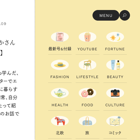
MENU
.09
かさん
最
新
号
&
付
録
Y
O
U
T
U
B
E
F
O
R
T
U
N
E
】
ら学んだ、
F
A
S
H
I
O
N
L
I
F
E
S
T
Y
L
E
B
E
A
U
T
Y
ターでエ
クに暮らす
常、自分
H
E
A
L
T
H
F
O
O
D
C
U
L
T
U
R
E
たって紹
理のお話で
北
欧
旅
コ
ミ
ッ
ク