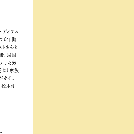
メディア＆
て6年働
ストさんと
後、帰国
つけた気
書に『家族
がある。
ー松本便