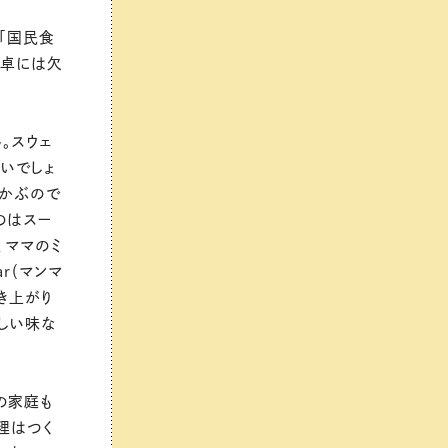
、「国民食
食卓には欠
。スウェ
いでしょ
浮かぶので
のはスー
、ママのミ
ar（マンマ
き上がり
しい味な
の家庭も
理はつく