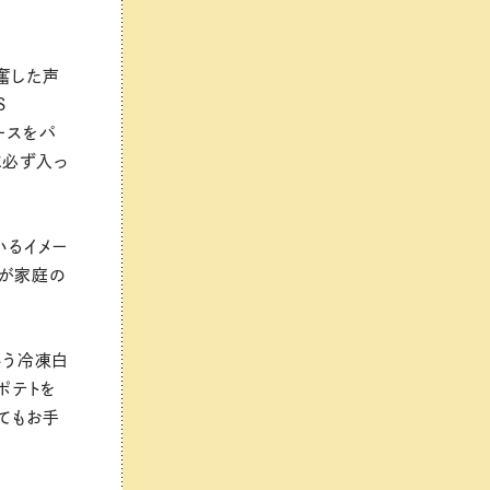
奮した声
S
ソースをパ
に必ず入っ
いるイメー
品が家庭の
という冷凍白
ポテトを
てもお手