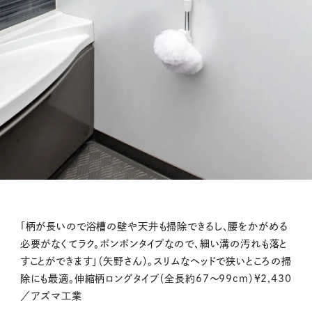
「柄が長いので浴槽の壁や天井も掃除できるし、腰をかがめる
必要がなくてラク。ポンポンタイプなので、細い溝の汚れも落と
すことができます」（矢野さん）。スリムなヘッドで狭いところの掃
除にも最適。伸縮柄ロングタイプ（全長約67〜99cm）¥2,430
／アズマ工業