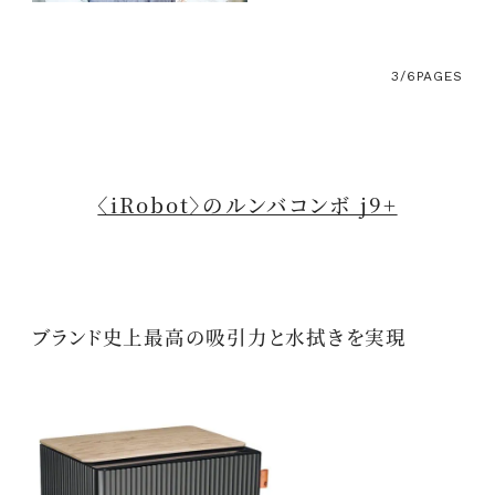
3/6
PAGES
〈iRobot〉のルンバコンボ j9+
ブランド史上最高の吸引力と水拭きを実現