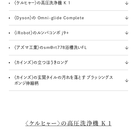
〈ケルヒャー〉の高圧洗浄機 K 1
〈Dyson〉の Omni-glide Complete
〈iRobot〉のルンバコンボ j9+
〈アズマ工業〉のsm@rt778浴槽洗いFL
〈カインズ〉の立つほうきロング
〈カインズ〉の玄関タイルの汚れを落とす ブラッシングス
ポンジ伸縮柄
〈ケルヒャー〉の高圧洗浄機 K 1