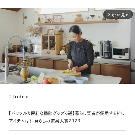
もっと見る
arrow_forward_ios
Index
M
u
t
【パワフル＆便利な掃除グッズ6選】暮らし賢者が愛用する推し
e
アイテムは？：暮らしの道具大賞2023