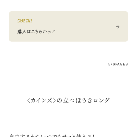
CHECK!
購入はこちらから↗
5/6
PAGES
〈カインズ〉の立つほうきロング
自立するからいつでもサッと使える！