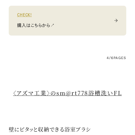
CHECK!
購入はこちらから↗
4/6
PAGES
〈アズマ工業〉のsm@rt778浴槽洗いFL
壁にピタッと収納できる浴室ブラシ