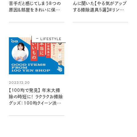
苦手だと感じてしまう8つの
んに聞いた【やる気がアップ
原因＆部屋をきれいに保つ
する掃除道具5選】#リンネ
暮らしのヒント
ル家事部
LIFESTYLE
2023.12.20
【100均で発見】 年末大掃
除の時短に！ ラクラクお掃除
グッズ：100均クイーン渋谷
飛鳥の『本当にいいもの』第
3回