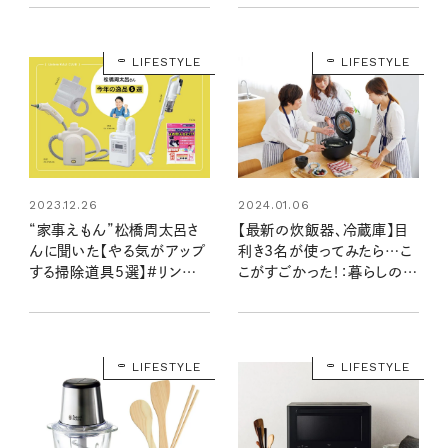
大賞2023
LIFESTYLE
LIFESTYLE
2023.12.26
2024.01.06
“家事えもん”松橋周太呂さ
【最新の炊飯器、冷蔵庫】目
んに聞いた【やる気がアップ
利き3名が使ってみたら…こ
する掃除道具5選】#リンネ
こがすごかった！：暮らしの道
ル家事部
具大賞2023
LIFESTYLE
LIFESTYLE