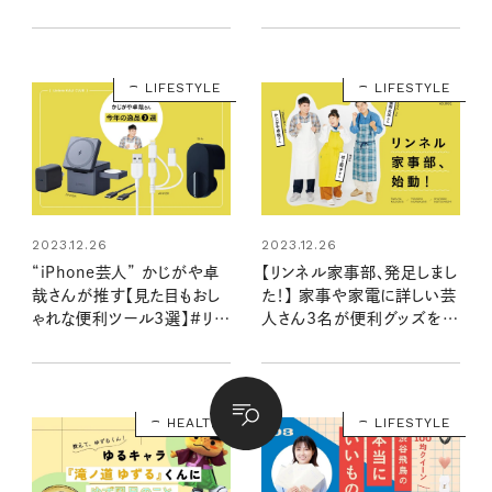
2023】
ない体づくりを！
LIFESTYLE
LIFESTYLE
2023.12.26
2023.12.26
“iPhone芸人” かじがや卓
【リンネル家事部、発足しまし
哉さんが推す【見た目もおし
た！】 家事や家電に詳しい芸
ゃれな便利ツール3選】#リン
人さん3名が便利グッズを紹
ネル家事部
介します！
HEALTH
LIFESTYLE