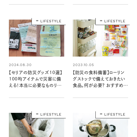
いざというときの味方に
100均クイーン渋谷飛鳥の
『本当にいいもの』第11回①
LIFESTYLE
LIFESTYLE
2024.08.30
2023.10.05
【セリアの防災グッズ10選】
【防災の食料備蓄】ローリン
100均アイテムで災害に備
グストックで備えておきたい
える！本当に必要なものリス
食品。何が必要？ おすすめの
ト：100均クイーン渋谷飛鳥
ものリスト
の『本当にいいもの』第11回
②
LIFESTYLE
LIFESTYLE