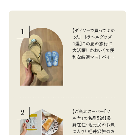
1
【ダイソーで買ってよか
った！ トラベルグッズ
4選】この夏の旅行に
大活躍！ かわいくて便
利な厳選マストバイア
イテム
2
【ご当地スーパー「ツ
ルヤ」の名品5選】長
野在住・地元民のお気
に入り！ 軽井沢旅のお