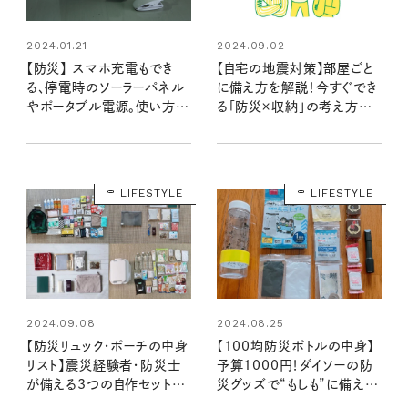
2024.01.21
2024.09.02
【防災】 スマホ充電もでき
【自宅の地震対策】部屋ごと
る、停電時のソーラーパネル
に備え方を解説！今すぐでき
やポータブル電源。使い方を
る「防災×収納」の考え方を
確認してもしものときに備え
取り入れて、普段から暮らし
よう！
やすい家に
LIFESTYLE
LIFESTYLE
2024.09.08
2024.08.25
【防災リュック・ポーチの中身
【100均防災ボトルの中身】
リスト】震災経験者・防災士
予算1000円！ダイソーの防
が備える3つの自作セット。
災グッズで“もしも”に備える
本当に必要なものをそろえて
携帯用セットを作ってみた：