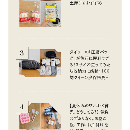
土産にもおすすめのお
いしいもの
3
ダイソーの「圧縮バッ
グ」が旅行に便利すぎ
る！3サイズ使ってみた
ら収納力に感動：100
均クイーン渋谷飛鳥の
『本当にいいもの』第
10回③
4
【夏休みのワンオペ育
児、どうしてる？】 気負
わずムリなく。お昼ご
飯、工作、お片付けな