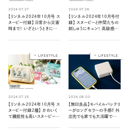
2024.07.27
2024.07.26
【リンネル2024年10月号 ス
【リンネル2024年10月号付
ヌーピー付録】 日常から災害
録】 スヌーピーと仲間たちの
時まで！ いざというときに便
刺しゅうにキュン！ 高級感溢
利すぎる5点セット（8/20発
れるレザー調ポーチ（8/20
売リンネル2024年10月号
発売リンネル2024年10月
増刊）
号）
LIFESTYLE
LIFESTYLE
2024.07.25
2024.08.03
【リンネル2024年10月号 ス
【無印良品】モバイルバッテリ
ヌーピー付録2種】 かわいく
ーがロングセラーの予感⁉ 外
て機能性も高いスヌーピーデ
出先でも家でも大活躍で
ザインアイテムが登場！ 毎日
10000mAhは防災にも
持ち歩きたい2アイテムの魅