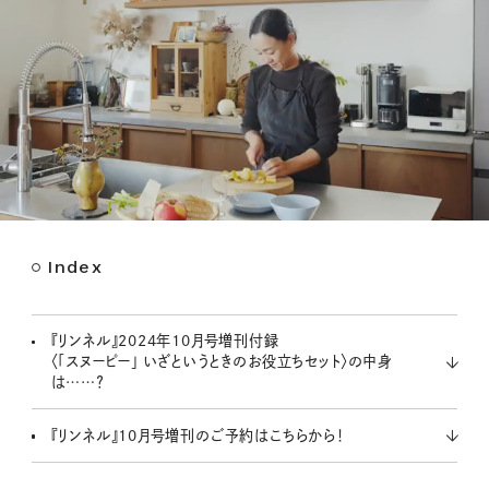
Index
M
u
t
『リンネル』2024年10月号増刊付録
e
〈「スヌーピー」 いざというときのお役立ちセット〉の中身
は……？
『リンネル』10月号増刊のご予約はこちらから！