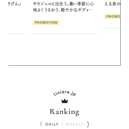
暑い季節に心
える夜の爽やかご褒美ケア
2026.07.21
かなボディケ
【高山都さん
PROMOTION
発・ベーリングの
リーとの重ね
夏スタイル３
PROMOTIO
Ranking
DAILY
/
WEEKLY