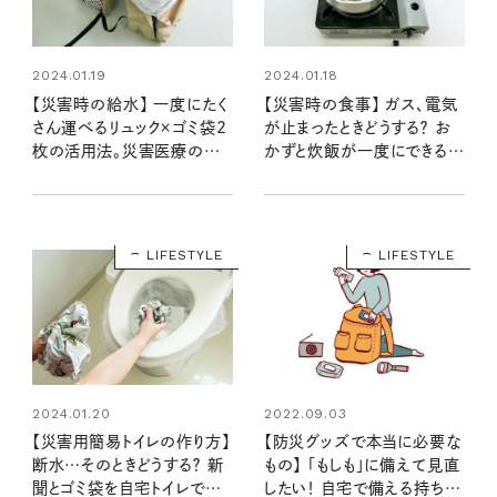
2024.01.19
2024.01.18
【災害時の給水】 一度にたく
【災害時の食事】 ガス、電気
さん運べるリュック×ゴミ袋2
が止まったときどうする？ お
枚の活用法。災害医療のプ
かずと炊飯が一度にできるポ
ロに聞く、体に負担が少ない
リ袋調理法を知っておこう！
水くみ
LIFESTYLE
LIFESTYLE
2024.01.20
2022.09.03
【災害用簡易トイレの作り方】
【防災グッズで本当に必要な
断水…そのときどうする？ 新
もの】 「もしも」に備えて見直
聞とゴミ袋を自宅トイレでこう
したい！ 自宅で備える持ち物