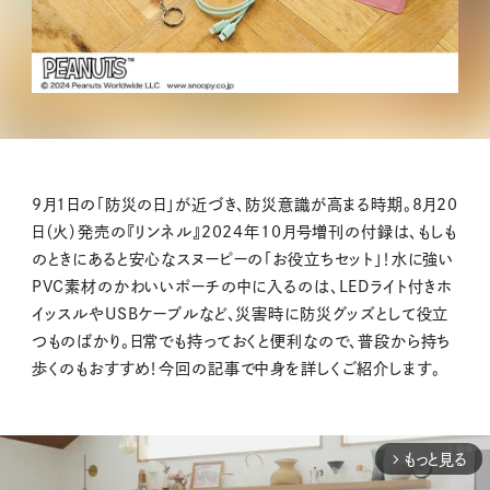
9月1日の「防災の日」が近づき、防災意識が高まる時期。8月20
日（火）発売の『リンネル』2024年10月号増刊の付録は、もしも
のときにあると安心なスヌーピーの「お役立ちセット」！水に強い
PVC素材のかわいいポーチの中に入るのは、LEDライト付きホ
イッスルやUSBケーブルなど、災害時に防災グッズとして役立
つものばかり。日常でも持っておくと便利なので、普段から持ち
歩くのもおすすめ！今回の記事で中身を詳しくご紹介します。
もっと見る
arrow_forward_ios