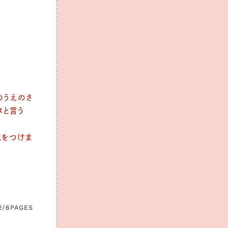
のうえのさ
ヌと言う
気をつけま
2/6
PAGES