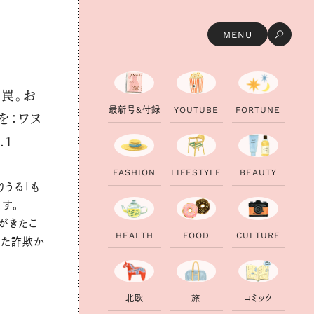
MENU
の罠。お
最
新
号
&
付
録
Y
O
U
T
U
B
E
F
O
R
T
U
N
E
を：ワヌ
.1
F
A
S
H
I
O
N
L
I
F
E
S
T
Y
L
E
B
E
A
U
T
Y
りうる「も
す。
がきたこ
H
E
A
L
T
H
F
O
O
D
C
U
L
T
U
R
E
った詐欺か
北
欧
旅
コ
ミ
ッ
ク