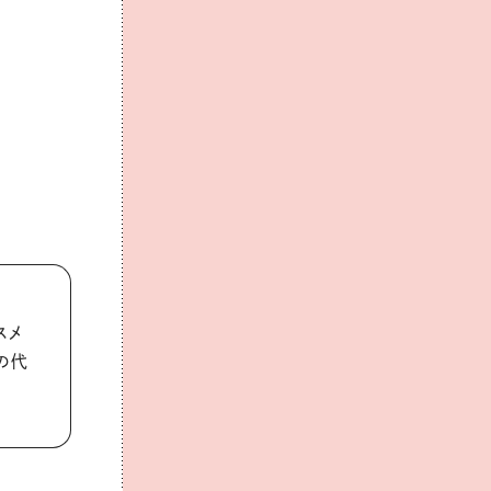
スメ
の代