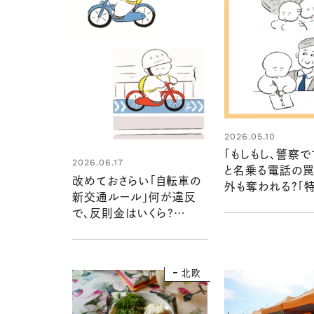
2026.05.10
「もしもし、警察で
2026.06.17
と名乗る電話の罠
改めておさらい「自転車の
外も奪われる？「
新交通ルール」何が違反
にご注意を：ワヌ
で、反則金はいくら？
暮らしのそばのも
2026年4月から変わった
えvol.1
こと：ワヌ山と学ぶ暮らしの
そばのもしもの備えvol.2
北欧