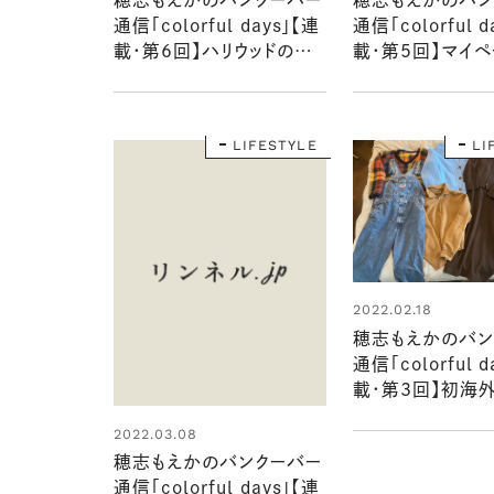
通信「colorful days」【連
通信「colorful d
載・第6回】ハリウッドの撮
載・第5回】マイ
影システム
けて、少しずつ身
きた英語学習
LIFESTYLE
LI
2022.02.18
穂志もえかのバン
通信「colorful d
載・第3回】初海
初一人暮らしで
2022.03.08
ること
穂志もえかのバンクーバー
通信「colorful days」【連