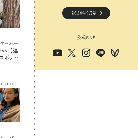
2026年9月号
公式
SNS
クーバー
ays」【連
スポット
と
FESTYLE
クーバー