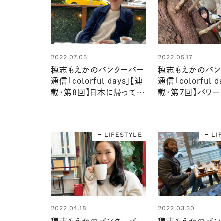
2022.07.05
2022.05.17
穂志もえかのバンクーバー
穂志もえかのバン
通信「colorful days」【連
通信「colorful d
載・第8回】日本に帰ってき
載・第7回】パワー
ても忘れたくないこと（前
の島旅で感じたこ
編）
LIFESTYLE
LI
2022.04.18
2022.03.30
穂志もえかのバンクーバー
穂志もえかのバン