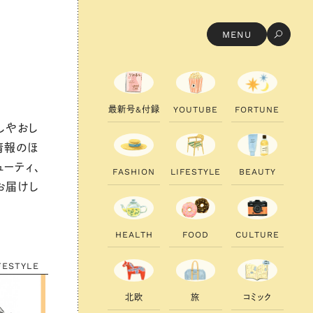
MENU
最
新
号
&
付
録
Y
O
U
T
U
B
E
F
O
R
T
U
N
E
しやおし
情報のほ
ューティ、
F
A
S
H
I
O
N
L
I
F
E
S
T
Y
L
E
B
E
A
U
T
Y
お届けし
H
E
A
L
T
H
F
O
O
D
C
U
L
T
U
R
E
FESTYLE
北
欧
旅
コ
ミ
ッ
ク