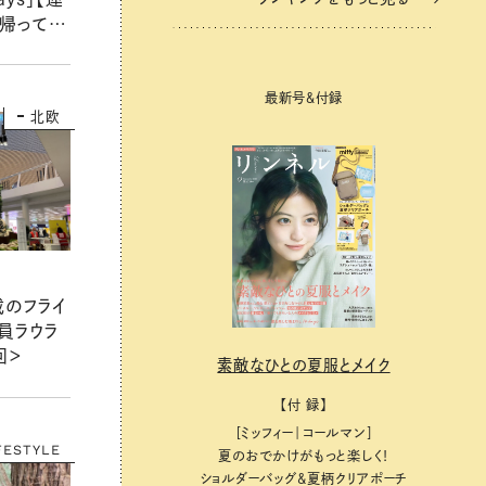
に帰ってき
こと（後
最新号＆付録
北欧
載のフライ
員ラウラ
回＞
素敵なひとの夏服とメイク
【付 録】
［ミッフィー｜コールマン］
FESTYLE
夏のおでかけがもっと楽しく！
ショルダーバッグ&夏柄クリアポーチ