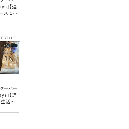
ays」【連
ペースに続
について
FESTYLE
クーバー
ays」【連
外生活＆
楽しんでい