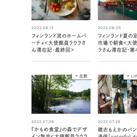
2022.08.13
2022.08.05
フィンランド流のホームパ
フィンランド夏の
ーティ＜大使館員ラウラさ
市場で朝食＜大使
ん滞在記・最終回＞
ラさん滞在記・第
北欧
LI
2022.07.29
2022.07.29
『かもめ食堂』の森でデザ
穂志もえかのバン
イン散歩＜大使館員ラウラ
通信「colorful d