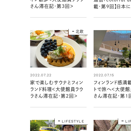
さん滞在記・第3回＞
載・第9回】日本
ても忘れたくない
編）
北欧
2022.07.22
2022.07.15
家で楽しむサウナとフィン
フィンランド感満
ランド料理＜大使館員ラウ
トで旅へ＜大使館
ラさん滞在記・第2回＞
さん滞在記・第1
LIFESTYLE
LI