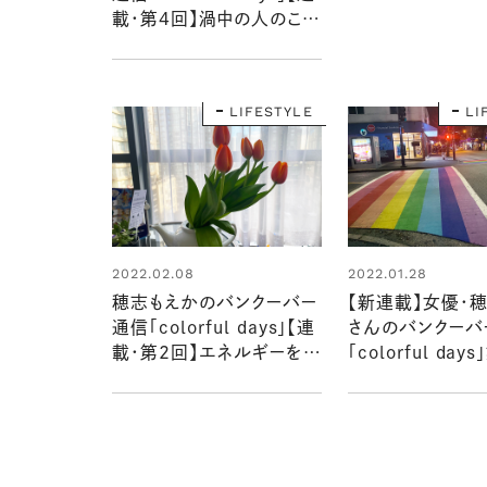
載・第４回】渦中の人のこと
を想像し、想いを寄せたい
LIFESTYLE
LI
2022.02.08
2022.01.28
穂志もえかのバンクーバー
【新連載】女優・
通信「colorful days」【連
さんのバンクーバ
載・第2回】エネルギーを与
「colorful day
えてくれるもの
す！