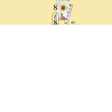
8
見
つ
め
る
花ごよみ
先
8
は
明
日
Sat
と
憧
れ