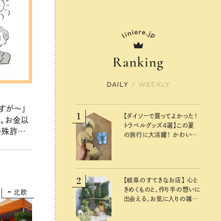
Ranking
DAILY
/
WEEKLY
すが～」
1
【ダイソーで買ってよかった！
。お金以
トラベルグッズ4選】この夏
特殊詐欺」
の旅行に大活躍！ かわいく
山と学ぶ
て便利な厳選マストバイア
しもの備
イテム
2
【岐阜のすてきなお店】 心と
きめくものと、作り手の想いに
北欧
出会える、お気に入りの雑貨
屋さん