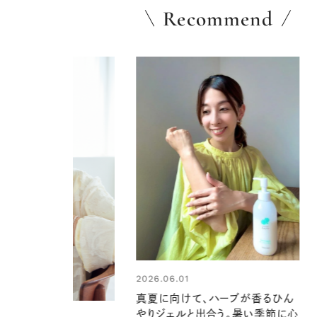
Recommend
1
2026.06.01
けて、ハーブが香るひん
お出かけ前のひと手間で変わる、
ルと出合う。暑い季節に心
夏の一日。汗ばむ季節を「ごきげ