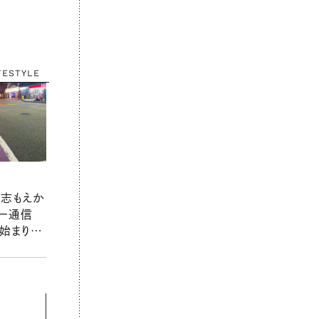
FESTYLE
穂志もえか
ー通信
s」始まりま