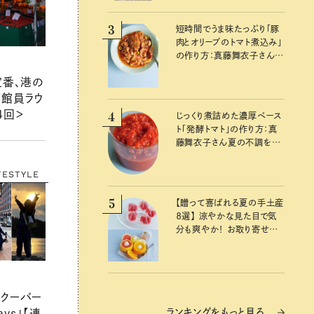
3
短時間でうま味たっぷり「豚
肉とオリーブのトマト煮込み」
の作り方：真藤舞衣子さん
夏の不調を整える発酵レシ
定番、港の
ピ
館員ラウ
4回＞
4
じっくり煮詰めた濃厚ペース
ト「発酵トマト」の作り方：真
藤舞衣子さん夏の不調を整
えるレシピ
FESTYLE
5
【贈って喜ばれる夏の手土産
８選】 涼やかな見た目で気
分も爽やか！ お取り寄せも
できるおすすめギフト
クーバー
ランキングをもっと見る
ays」【連