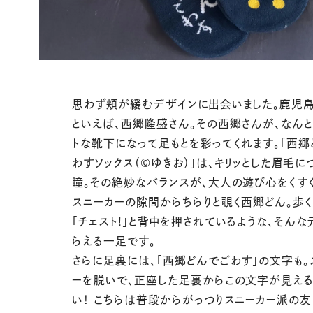
思わず頬が緩むデザインに出会いました。鹿児
といえば、西郷隆盛さん。その西郷さんが、なんと
トな靴下になって足もとを彩ってくれます。「西郷
わすソックス（©ゆきお）」は、キリッとした眉毛に
瞳。その絶妙なバランスが、大人の遊び心をくすぐ
スニーカーの隙間からちらりと覗く西郷どん。歩
「チェスト!」と背中を押されているような、そんな
らえる一足です。
さらに足裏には、「西郷どんでごわす」の文字も。
ーを脱いで、正座した足裏からこの文字が見える
い！ こちらは普段からがっつりスニーカー派の友