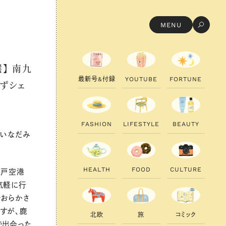
MENU
】 南九
最
新
号
&
付
録
Y
O
U
T
U
B
E
F
O
R
T
U
N
E
ずシェ
F
A
S
H
I
O
N
L
I
F
E
S
T
Y
L
E
B
E
A
U
T
Y
ーいなだみ
H
E
A
L
T
H
F
O
O
D
C
U
L
T
U
R
E
神戸空港
気軽に行
おおらかさ
すが、鹿
北
欧
旅
コ
ミ
ッ
ク
で出会った