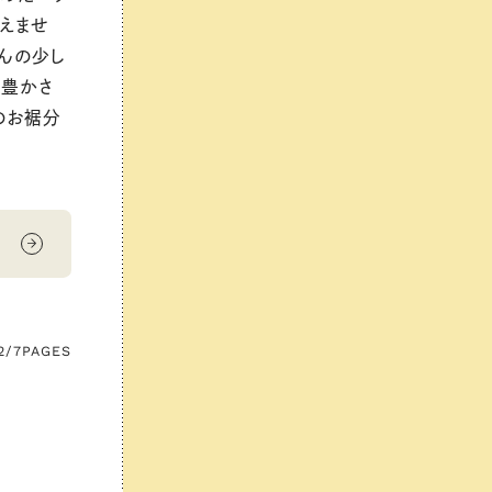
えませ
んの少し
の豊かさ
のお裾分
2/7
PAGES