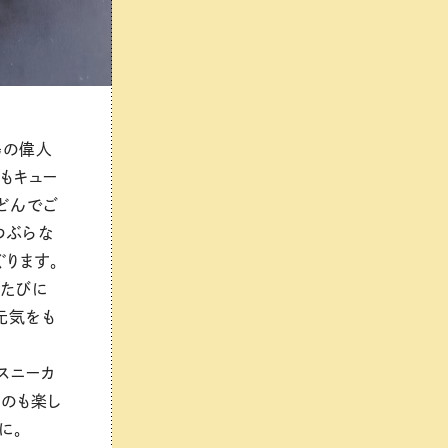
島の偉人
もキュー
どんでご
つぶらな
ります。
くたびに
元気をも
スニーカ
のも楽し
に。