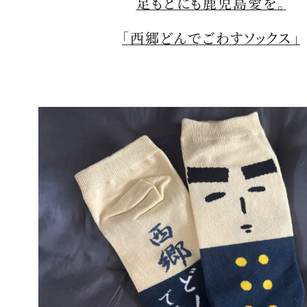
足もとにも鹿児島愛を。
「西郷どんでごわすソックス」