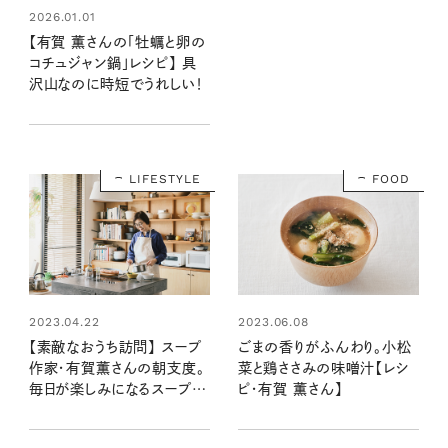
2026.01.01
【有賀 薫さんの「牡蠣と卵の
コチュジャン鍋」レシピ】 具
沢山なのに時短でうれしい！
LIFESTYLE
FOOD
2023.04.22
2023.06.08
【素敵なおうち訪問】 スープ
ごまの香りがふんわり。小松
作家・有賀薫さんの朝支度。
菜と鶏ささみの味噌汁【レシ
毎日が楽しみになるスープの
ピ・有賀 薫さん】
ある暮らし