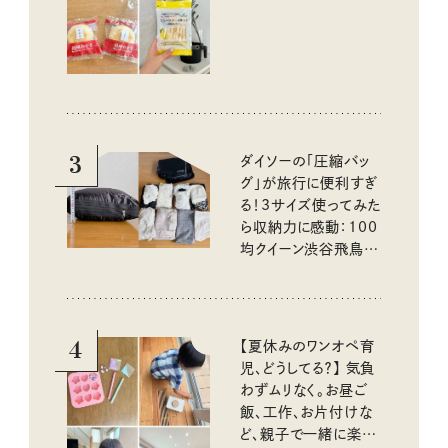
いしいもの
3
ダイソーの「圧縮バッ
グ」が旅行に便利すぎ
る！3サイズ使ってみた
ら収納力に感動：100
均クイーン渋谷飛鳥の
『本当にいいもの』第
10回③
4
【夏休みのワンオペ育
児、どうしてる？】 気負
わずムリなく。お昼ご
飯、工作、お片付けな
ど、親子で一緒に楽し