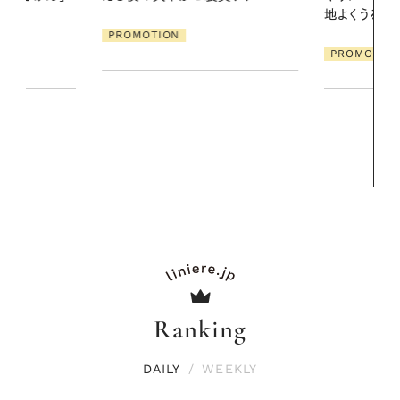
地よくうるおう、軽やかなボディケ
【高山都さん
ア
発・ベーリングの
PROMOTION
リーとの重ね
夏スタイル３
PROMOTIO
Ranking
DAILY
/
WEEKLY