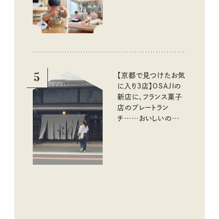
める工夫
5
【京都で見つけたお気
に入り3店】OSAJIの
新店に、フランス菓子
店のプレートラン
チ……おいしいのんび
り街歩き。