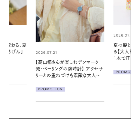
2026.07.24
2026.06.01
夏の髪と心が瞬時にリフレッシュす
真夏に向けて
る【大人気のドライシャンプー】 この
やりジェルと
1本で汗ばむ季節も一日中心地よく
地よくうるお
デンマーク
ア
クセサ
PROMOTION
PROMOTIO
素敵な大人の