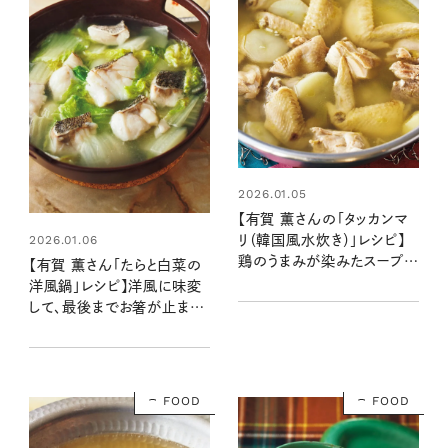
2026.01.05
【有賀 薫さんの「タッカンマ
2026.01.06
リ（韓国風水炊き）」レシピ】
鶏のうまみが染みたスープが
【有賀 薫さん「たらと白菜の
たまらない
洋風鍋」レシピ】洋風に味変
して、最後までお箸が止まら
ない！
FOOD
FOOD