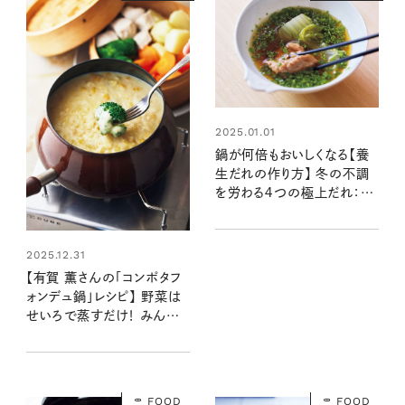
2025.01.01
鍋が何倍もおいしくなる【養
生だれの作り方】 冬の不調
を労わる４つの極上だれ：レ
シピ・齋藤菜々子さん
2025.12.31
【有賀 薫さんの「コンポタフ
ォンデュ鍋」レシピ】 野菜は
せいろで蒸すだけ！ みんな
で盛り上がる楽しい鍋
FOOD
FOOD