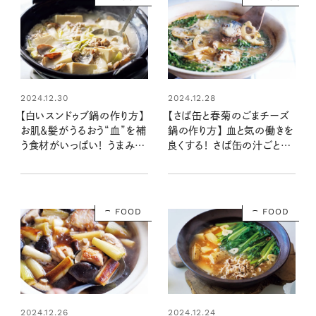
2024.12.30
2024.12.28
【白いスンドゥブ鍋の作り方】
【さば缶と春菊のごまチーズ
お肌＆髪がうるおう“血”を補
鍋の作り方】 血と気の働きを
う食材がいっぱい！ うまみで
良くする！ さば缶の汁ごと入
楽しむ辛くない豆腐鍋：レシ
れてうまみ＆栄養満点：レシ
ピ・齋藤菜々子さん
ピ・齋藤菜々子さん
FOOD
FOOD
2024.12.26
2024.12.24