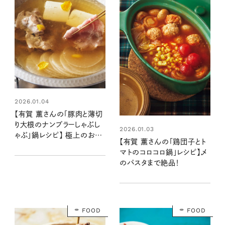
2026.01.04
【有賀 薫さんの「豚肉と薄切
り大根のナンプラーしゃぶし
2026.01.03
ゃぶ」鍋レシピ】 極上のおい
【有賀 薫さんの「鶏団子とト
しさはスープにあり！ 〆のフ
マトのコロコロ鍋」レシピ】〆
ォーまで堪能して
のパスタまで絶品！
FOOD
FOOD