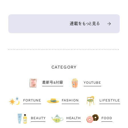
連載をもっと見る
CATEGORY
最新号&付録
YOUTUBE
FORTUNE
FASHION
LIFESTYLE
BEAUTY
HEALTH
FOOD