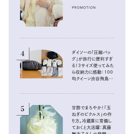
PROMOTION
4
ダイソーの「圧縮バッ
グ」が旅行に便利すぎ
る！3サイズ使ってみた
ら収納力に感動：100
均クイーン渋谷飛鳥の
『本当にいいもの』第
10回③
5
甘酢でまろやか！「玉
ねぎのピクルス」の作
り方。冷蔵庫に常備し
ておくと大活躍：真藤