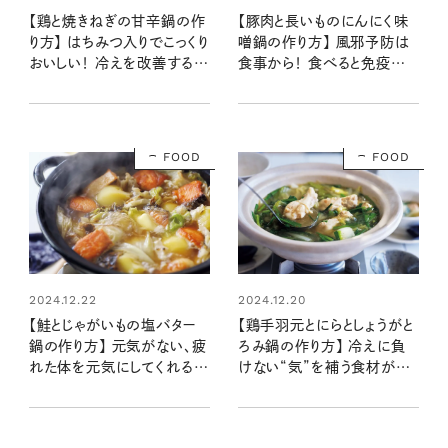
【鶏と焼きねぎの甘辛鍋の作
【豚肉と長いものにんにく味
り方】 はちみつ入りでこっくり
噌鍋の作り方】 風邪予防は
おいしい！ 冷えを改善する鶏
食事から！ 食べると免疫力
肉でパワー補給：レシピ・齋
が高まる食養生：レシピ・齋
藤菜々子さん
藤菜々子さん
FOOD
FOOD
2024.12.22
2024.12.20
【鮭とじゃがいもの塩バター
【鶏手羽元とにらとしょうがと
鍋の作り方】 元気がない、疲
ろみ鍋の作り方】 冷えに負
れた体を元気にしてくれる食
けない“気”を補う食材がた
材が主役！ ：レシピ・齋藤
っぷり：レシピ・齋藤菜々子さ
菜々子さん
ん