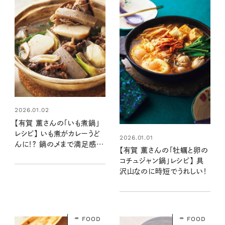
2026.01.02
【有賀 薫さんの「いも煮鍋」
レシピ】 いも煮がカレーうど
2026.01.01
んに！？ 鍋の〆まで満足感が
【有賀 薫さんの「牡蠣と卵の
すごい、絶品アイデア
コチュジャン鍋」レシピ】 具
沢山なのに時短でうれしい！
FOOD
FOOD