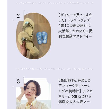
2
【ダイソーで買ってよか
った！ トラベルグッズ
4選】この夏の旅行に
大活躍！ かわいくて便
利な厳選マストバイア
イテム
3
【高山都さんが楽しむ
デンマーク発・ベーリ
ングの腕時計】 アクセ
サリーとの重ねづけも
素敵な大人の夏スタイ
ル３選