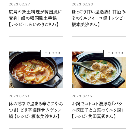
2023.02.27
2023.02.23
広島の郷土料理が韓国風に
ほっこり甘い温活鍋！ 甘酒み
変身！ 蠣の韓国風土手鍋
そのミルフィーユ鍋 【レシピ・
【レシピ・しらいのりこさん】
榎本美沙さん】
FOOD
FOOD
2023.02.21
2023.02.15
体の芯まで温まる辛さにやみ
お鍋でコトコト濃厚な「バジ
つき！ ピリ辛塩麴サムゲタン
ル肉団子と白菜のミルク鍋」
鍋 【レシピ・榎本美沙さん】
【レシピ・角田真秀さん】