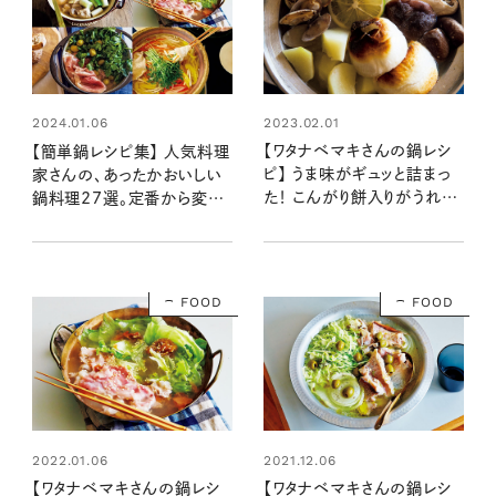
2023.02.01
2024.01.06
【ワタナベマキさんの鍋レシ
【簡単鍋レシピ集】 人気料理
ピ】 うま味がギュッと詰まっ
家さんの、あったかおいしい
た！ こんがり餅入りがうれし
鍋料理27選。定番から変わ
い「あさりときのこのナンプラ
り種まで！
ー鍋」
FOOD
FOOD
2022.01.06
2021.12.06
【ワタナベマキさんの鍋レシ
【ワタナベマキさんの鍋レシ