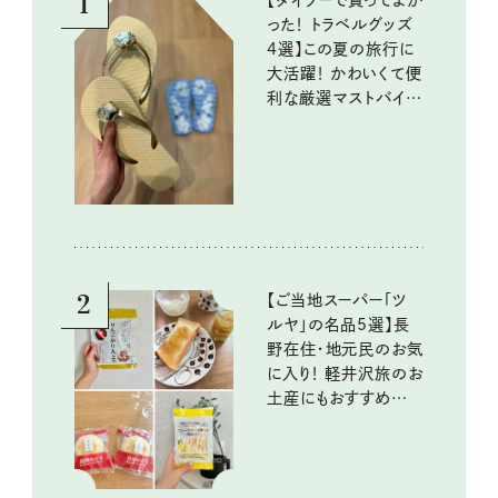
1
【ダイソーで買ってよか
った！ トラベルグッズ
4選】この夏の旅行に
大活躍！ かわいくて便
利な厳選マストバイア
イテム
2
【ご当地スーパー「ツ
ルヤ」の名品5選】長
野在住・地元民のお気
に入り！ 軽井沢旅のお
土産にもおすすめのお
いしいもの