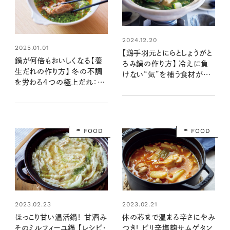
2024.12.20
2025.01.01
【鶏手羽元とにらとしょうがと
鍋が何倍もおいしくなる【養
ろみ鍋の作り方】 冷えに負
生だれの作り方】 冬の不調
けない“気”を補う食材がた
を労わる４つの極上だれ：レ
っぷり：レシピ・齋藤菜々子さ
シピ・齋藤菜々子さん
ん
FOOD
FOOD
2023.02.23
2023.02.21
ほっこり甘い温活鍋！ 甘酒み
体の芯まで温まる辛さにやみ
そのミルフィーユ鍋 【レシピ・
つき！ ピリ辛塩麴サムゲタン