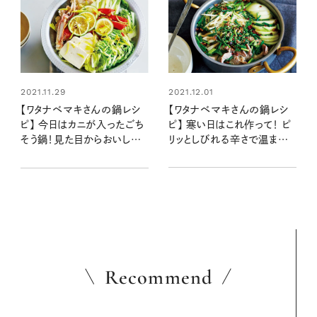
2021.12.01
2021.11.29
【ワタナベマキさんの鍋レシ
【ワタナベマキさんの鍋レシ
ピ】 寒い日はこれ作って！ ピ
ピ】 今日はカニが入ったごち
リッとしびれる辛さで温まる
そう鍋！見た目からおいしい
「もやしと豚肉の花椒塩鍋」
「白菜とカニの柑橘鍋」
Recommend