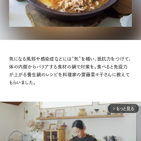
気になる風邪や感染症などには“気”を補い、抵抗力をつけて、
体の内側からバリアする食材の鍋で対策を。食べると免疫力
が上がる養生鍋のレシピを料理家の齋藤菜々子さんに教えて
もらいました。
もっと見る
arrow_forward_ios