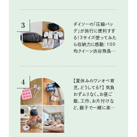
3
ダイソーの「圧縮バッ
グ」が旅行に便利すぎ
る！3サイズ使ってみた
ら収納力に感動：100
均クイーン渋谷飛鳥の
『本当にいいもの』第
10回③
4
【夏休みのワンオペ育
児、どうしてる？】 気負
わずムリなく。お昼ご
飯、工作、お片付けな
ど、親子で一緒に楽し
める工夫