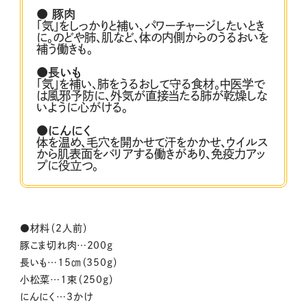
● 豚肉
「気」をしっかりと補い、パワーチャージしたいとき
に。のどや肺、肌など、体の内側からのうるおいを
補う働きも。
●長いも
「気」を補い、肺をうるおして守る食材。中医学で
は風邪予防に、外気が直接当たる肺が乾燥しな
いように心がける。
●にんにく
体を温め、毛穴を開かせて汗をかかせ、ウイルス
から肌表面をバリアする働きがあり、免疫力アッ
プに役立つ。
●材料（2人前）
豚こま切れ肉…200ｇ
長いも…15㎝（350ｇ）
小松菜…1束（250ｇ）
にんにく…3かけ