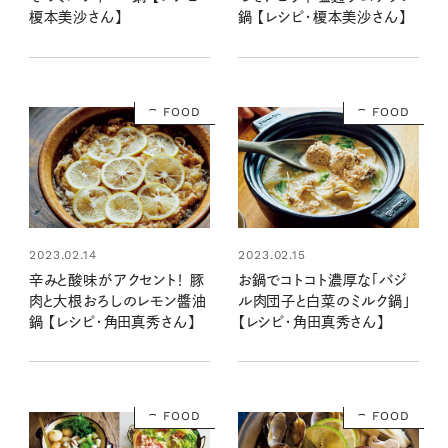
榎本美沙さん】
鍋 【レシピ・榎本美沙さん】
FOOD
FOOD
2023.02.14
2023.02.15
辛みと酸味がアクセント！ 豚
お鍋でコトコト濃厚な「バジ
肉と大根おろしのレモン醬油
ル肉団子と白菜のミルク鍋」
鍋 【レシピ・角田真秀さん】
【レシピ・角田真秀さん】
FOOD
FOOD