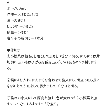
A
水…700mL
味噌…大さじ2と1/2
酒…大さじ1
しょうゆ…小さじ2
砂糖…小さじ1
唐辛子の輪切り…1本分
●作り方
①小松菜は根もとを落として長さを3等分に切る。にんにくは薄
切りに、長いもはひげ根を除き、皮ごと5㎝長さの6つ割りにす
る。
②鍋にAを入れ、にんにくを合わせて強火にし、煮立ったら長い
もを加えてふたをして弱火にして10分ほど煮る。
③強めの中火にして豚肉を加え、色が変わったら小松菜を加
えてしんなりするまで1～2分煮る。