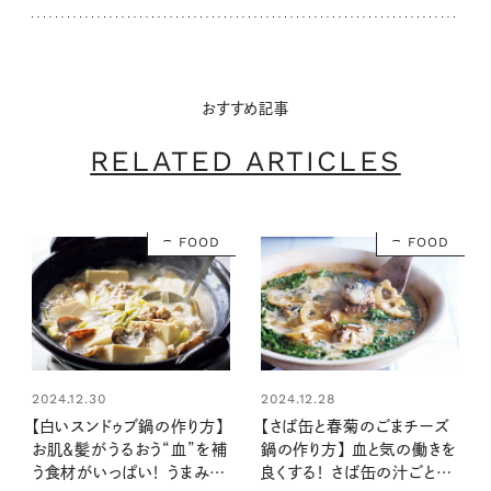
おすすめ記事
RELATED ARTICLES
FOOD
FOOD
2024.12.30
2024.12.28
【白いスンドゥブ鍋の作り方】
【さば缶と春菊のごまチーズ
お肌＆髪がうるおう“血”を補
鍋の作り方】 血と気の働きを
う食材がいっぱい！ うまみで
良くする！ さば缶の汁ごと入