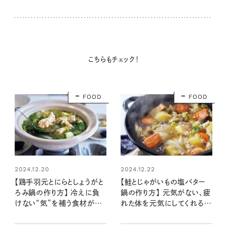
こちらもチェック！
FOOD
FOOD
2024.12.20
2024.12.22
【鶏手羽元とにらとしょうがと
【鮭とじゃがいもの塩バター
ろみ鍋の作り方】 冷えに負
鍋の作り方】 元気がない、疲
けない“気”を補う食材がた
れた体を元気にしてくれる食
っぷり：レシピ・齋藤菜々子さ
材が主役！ ：レシピ・齋藤
ん
菜々子さん