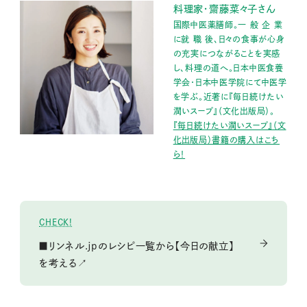
料理家・齋藤菜々子さん
国際中医薬膳師。一 般 企 業
に就 職 後、日々の食事が心身
の充実につながることを実感
し、料理の道へ。日本中医食養
学会・日本中医学院にて中医学
を学ぶ。近著に『毎日続けたい
潤いスープ』（文化出版局）。
『毎日続けたい潤いスープ』（文
化出版局）書籍の購入はこち
ら！
CHECK!
■リンネル.jpのレシピ一覧から【今日の献立】
を考える↗