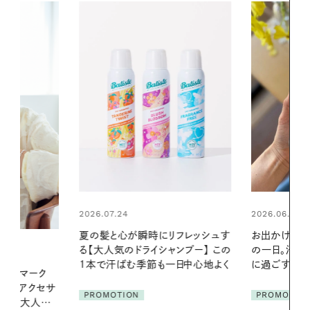
2026.06.01
2026.06.01
リフレッシュす
お出かけ前のひと手間で変わる、夏
暑い夏のナイ
ンプー】 この
の一日。汗ばむ季節を「ごきげん」
える夜の爽
一日中心地よく
に過ごす私の新習慣
PROMOTIO
PROMOTION