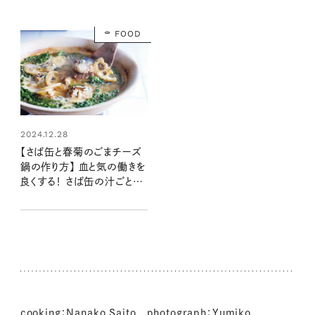
FOOD
2024.12.28
【さば缶と春菊のごまチーズ
鍋の作り方】 血と気の働きを
良くする！ さば缶の汁ごと入
れてうまみ＆栄養満点：レシ
ピ・齋藤菜々子さん
cooking：Nanako Saito photograph：Yumiko