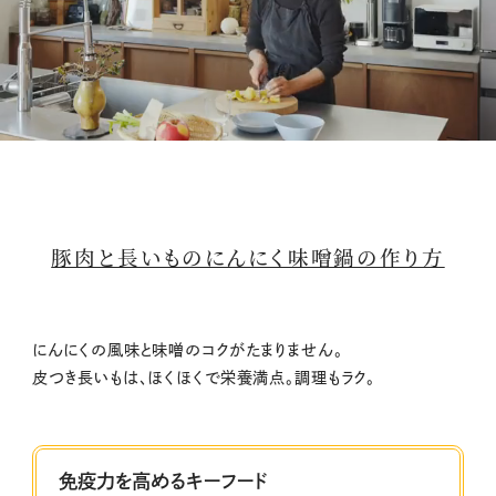
M
u
t
豚肉と長いものにんにく味噌鍋の作り方
e
にんにくの風味と味噌のコクがたまりません。
皮つき長いもは、ほくほくで栄養満点。調理もラク。
免疫力を高めるキーフード