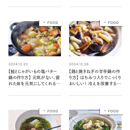
楽しむ辛くない豆腐鍋：レシ
れてうまみ＆栄養満点：レシ
ピ・齋藤菜々子さん
ピ・齋藤菜々子さん
FOOD
FOOD
2024.12.22
2024.12.26
【鮭とじゃがいもの塩バター
【鶏と焼きねぎの甘辛鍋の作
鍋の作り方】 元気がない、疲
り方】 はちみつ入りでこっくり
れた体を元気にしてくれる食
おいしい！ 冷えを改善する鶏
材が主役！ ：レシピ・齋藤
肉でパワー補給：レシピ・齋
菜々子さん
藤菜々子さん
FOOD
FOOD