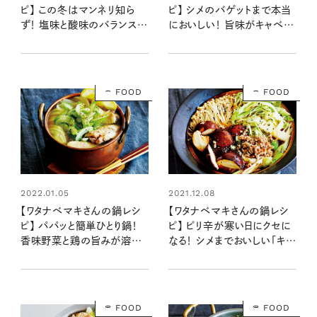
ピ】 この冬はマンネリ知ら
ピ】 シメのバゲットまで本当
ず！ 塩味と酸味のバランスが
においしい！ 旨味がキャベツ
いい「レタスと豚肉の梅鍋」
にギュギュっと詰まった「キャ
ベツと鯛のオリーブ鍋」
FOOD
FOOD
2022.01.05
2021.12.08
【ワタナベマキさんの鍋レシ
【ワタナベマキさんの鍋レシ
ピ】 パパッと簡単ひとり鍋！
ピ】 ピリ辛が寒い日にクセに
香味野菜と鶏の旨みが溶け
なる！ シメまでおいしい「キャ
込む「セロリと鶏手羽のナン
ベツときのこの麻辣鍋」
プラー鍋」
FOOD
FOOD