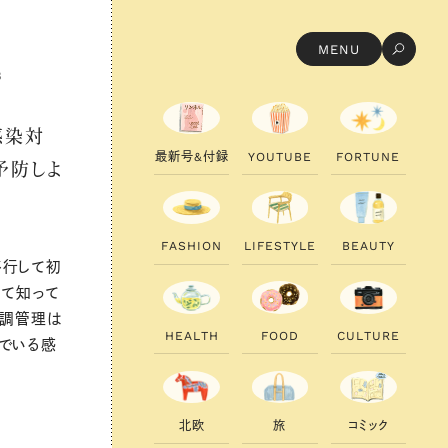
MENU
8
感染対
最
新
号
&
付
録
Y
O
U
T
U
B
E
F
O
R
T
U
N
E
予防しよ
F
A
S
H
I
O
N
L
I
F
E
S
T
Y
L
E
B
E
A
U
T
Y
移行して初
めて知って
体調管理は
H
E
A
L
T
H
F
O
O
D
C
U
L
T
U
R
E
でいる感
北
欧
旅
コ
ミ
ッ
ク