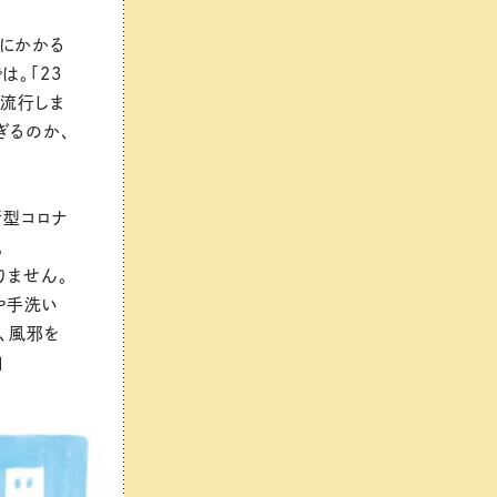
にかかる
は。「23
と流行しま
ぎるのか、
新型コロナ
。
りません。
や手洗い
、風邪を
」