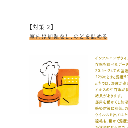
【対策 2】
室内は加湿をし、のどを温める
インフルエンザウイ
存率を調べたデータ
20.5～24℃の室
22％のときと湿度5
ときでは、湿度が高
イルスの生存率が
結果があります。
部屋を暖かくし加
感染対策に有効。
ウイルスを出すはた
線毛も、暖かく湿度
が活発になるので、