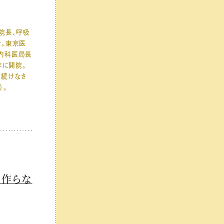
院長、呼吸
士。東京医
内科医局長
年に開院。
を続けなさ
）。
を作らな