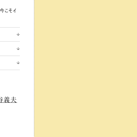
今こそイ
谷義夫