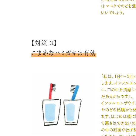
はマスクでのどを
いいでしょう。
【対策 3】
こまめなハミガキは有効
「私は、1日4～5回
します。インフルエ
に、口の中を清潔
があるからです」。
インフルエンザウイ
やのどの粘膜から
ます。はじめは膜に
て悪さはできないの
の中の細菌が出す