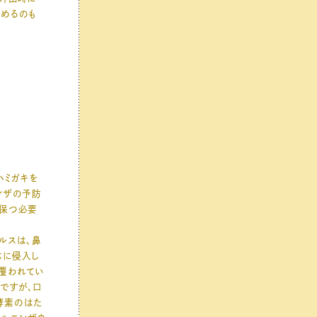
温めるのも
ハミガキを
ンザの予防
に保つ必要
ルスは、鼻
体に侵入し
覆われてい
ですが、口
酵素のはた