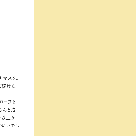
りマスク。
て続けた
ロープと
ちんと泡
秒以上か
がいいでし