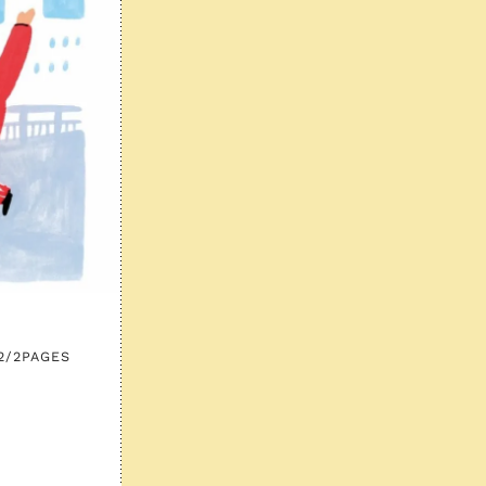
2/2
PAGES