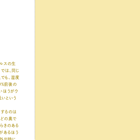
ルスの生
では、同じ
温でも、湿度
0％前後の
いほうがウ
低いという
湿するのは
のどの奥で
らきのある
があるほう
外出時に