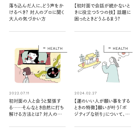
落ち込んだ人に、どう声をか
【初対面で会話が続かないと
けるべき？ 対人のプロに聞く
きに役立つ5つの技】 話題に
大人の気づかい方
困ったときどうふるまう？
HEALTH
HEALTH
2022.07.11
2024.02.27
初対面の人と会うと緊張す
【運のいい人が願い事をする
る……そんなとき自然に打ち
ときの特徴】願いが叶う「ポ
解ける方法とは？ 対人のプ
ジティブな祈り」について、脳
ロにお聞きしました
科学者の中野信子さんに聞
く