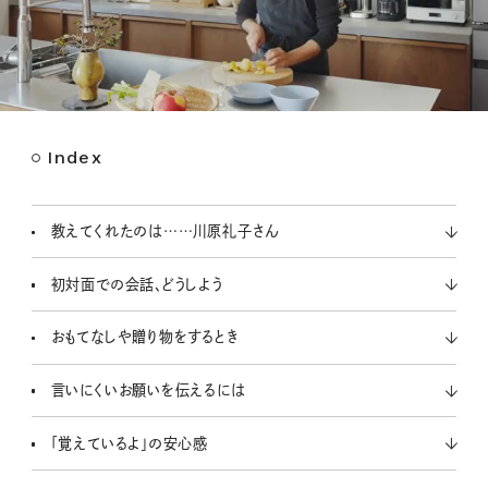
Index
M
u
t
教えてくれたのは……川原礼子さん
e
初対面での会話、どうしよう
おもてなしや贈り物をするとき
言いにくいお願いを伝えるには
「覚えているよ」の安心感