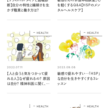
断】自分の特性と繊細さを生
を軽くするQ&A【HSPのメン
かす職業と働き方は？
タルヘルスケア】
HEALTH
HEALTH
2022.07.11
2023.09.08
【人と会うと気をつかって疲
敏感で疲れやすい…「HSP」
れる人】なぜ疲れるの？ 原因
な自分を生きやすくする3レ
は自分？ 精神科医に聞く、会
ッスン
うとお互い元気になれる気づ
かいとは
HEALTH
HEALTH