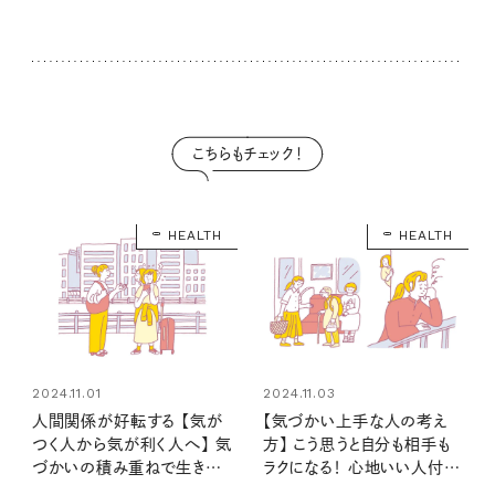
こちらもチェック！
HEALTH
HEALTH
2024.11.01
2024.11.03
人間関係が好転する 【気が
【気づかい上手な人の考え
つく人から気が利く人へ】 気
方】 こう思うと自分も相手も
づかいの積み重ねで生きや
ラクになる！ 心地いい人付き
すい人生に！
合いの距離感とは