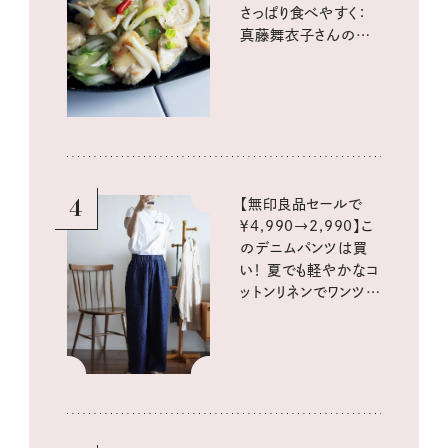
さっぱり食べやすく：
真藤舞衣子さんの発
酵と酸味レシピ
4
【無印良品セールで
￥4,990→2,990】こ
のデニムパンツは買
い！ 夏でも軽やかなコ
ットンリネンでワンツー
コーデに大活躍！