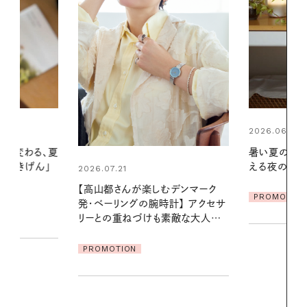
2026.06.01
2026.07.24
暑い夏のナイトルーティン。私を整
夏の髪と心が
える夜の爽やかご褒美ケア
る【大人気の
1本で汗ばむ
デンマーク
PROMOTION
クセサ
PROMOTIO
素敵な大人の