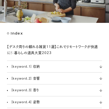
Index
M
u
t
【デスク周りの頼れる雑貨11選】これでリモートワークが快適
e
に！：暮らしの道具大賞2023
[keyword.1] 収納
[keyword.2] 音響
[keyword.3] 香り
[keyword.4] 姿勢