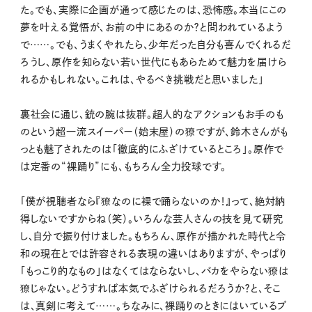
た。でも、実際に企画が通って感じたのは、恐怖感。本当にこの
夢を叶える覚悟が、お前の中にあるのか？と問われているよう
で……。でも、うまくやれたら、少年だった自分も喜んでくれるだ
ろうし、原作を知らない若い世代にもあらためて魅力を届けら
れるかもしれない。これは、やるべき挑戦だと思いました」
裏社会に通じ、銃の腕は抜群。超人的なアクションもお手のも
のという超一流スイーパー（始末屋）の獠ですが、鈴木さんがも
っとも魅了されたのは「徹底的にふざけているところ」。原作で
は定番の“裸踊り”にも、もちろん全力投球です。
「僕が視聴者なら『獠なのに裸で踊らないのか！』って、絶対納
得しないですからね（笑）。いろんな芸人さんの技を見て研究
し、自分で振り付けました。もちろん、原作が描かれた時代と令
和の現在とでは許容される表現の違いはありますが、やっぱり
「もっこり的なもの」はなくてはならないし、バカをやらない獠は
獠じゃない。どうすれば本気でふざけられるだろうか？と、そこ
は、真剣に考えて……。ちなみに、裸踊りのときにはいているブ