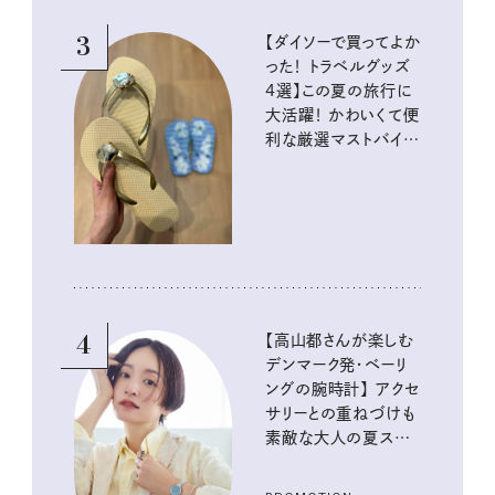
3
【ダイソーで買ってよか
った！ トラベルグッズ
4選】この夏の旅行に
大活躍！ かわいくて便
利な厳選マストバイア
イテム
4
【高山都さんが楽しむ
デンマーク発・ベーリ
ングの腕時計】 アクセ
サリーとの重ねづけも
素敵な大人の夏スタイ
ル３選