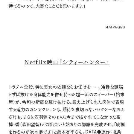
持てるのって、大事なことだと思いますよ」
4/4
PAGES
Netflix映画『シティーハンター』
トラブル全般、特に美女の依頼ならお任せをーー。冷静な頭脳
とずば抜けた身体能力を併せ持った超一流のスイーパー（始末
屋）が、令和の新宿を駆け抜ける。鍛え上げられた肉体で表現
する迫力のガンアクションも、期待を裏切らないセクシーなおふ
ざけも、まさに冴羽獠そのもの。今まで描かれてこなかった相
棒・香（森田望智）との出会いと始まりの物語を完成させ、「続編
を作るのが次の夢です」と鈴木亮平さん。DATA●原作：北条