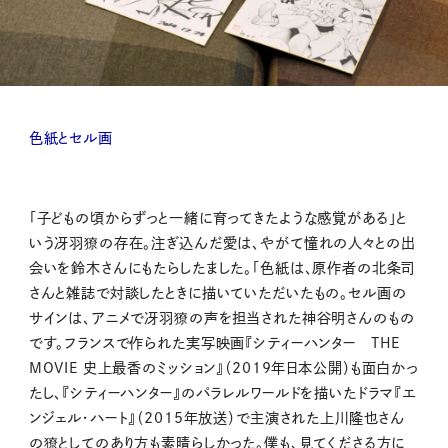
色紙とセル画
「子どもの頃からずっと一緒に育ってきたような感覚がある」と
いう冴羽獠の存在。注ぎ込んだ愛は、やがて憧れの人々との出
会いを鈴木さんにもたらしたました。「色紙は、原作者の北条司
さんと雑誌で対談したときに描いていただいたもの。セル画の
サインは、アニメで冴羽獠の声を担当された神谷明さんのもの
です。フランスで作られた実写映画『シティーハンター THE
MOVIE 史上最香のミッション』（2019年日本公開）も面白かっ
たし、『シティーハンター』のパラレルワールドを描いたドラマ『エ
ンジェル・ハート』（2015年放送）で主演された上川隆也さん
の獠としてのあり方も素晴らしかった。僕も、見てくださる方に