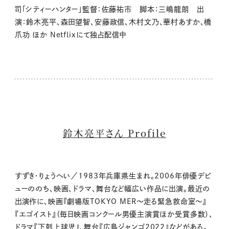
司「シティーハンター」監督：佐藤祐市 脚本：三嶋龍朗 出
演：鈴木亮平、森田望智、安藤政信、木村文乃、華村あすか、橋
爪功 ほか Netflixにて独占配信中
鈴木亮平さん Profile
すずき・りょうへい／1983年兵庫県生まれ。2006年俳優デビ
ューののち、映画、ドラマ、舞台など幅広い作品に出演。最近の
出演作に、映画『劇場版TOKYO MER〜走る緊急救命室〜』
『エゴイスト』（毎日映画コンクール男優主演賞ほか受賞多数）、
ドラマ『下剋上球児』、舞台『広島ジャンゴ2022』などがある。