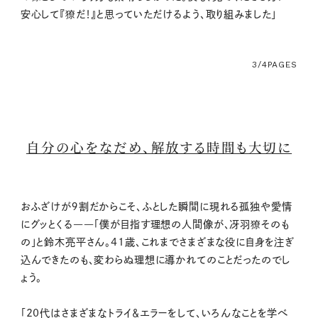
安心して『獠だ！』と思っていただけるよう、取り組みました」
3/4
PAGES
自分の心をなだめ、解放する時間も大切に
おふざけが９割だからこそ、ふとした瞬間に現れる孤独や愛情
にグッとくる――「僕が目指す理想の人間像が、冴羽獠そのも
の」と鈴木亮平さん。41歳、これまでさまざまな役に自身を注ぎ
込んできたのも、変わらぬ理想に導かれてのことだったのでし
ょう。
「20代はさまざまなトライ＆エラーをして、いろんなことを学べ