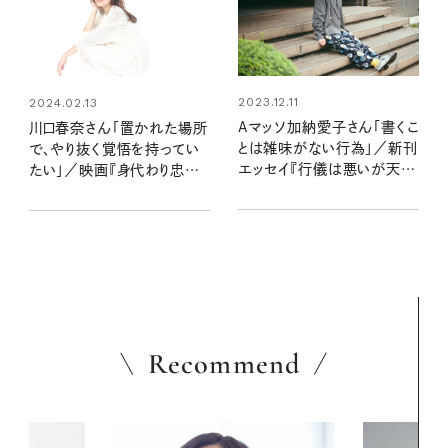
2023.12.11
2024.02.13
Aマッソ加納愛子さん「書くこ
川口春奈さん「置かれた場所
とは雑味がない行為」／新刊
で、やり抜く覚悟を持ってい
エッセイ『行儀は悪いが天気
たい」／映画『身代わり忠臣
は良い』インタビュー
蔵』インタビュー
Recommend