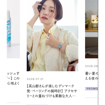
2026.06.01
2026.06.01
暑い夏のナイトルーティン。私を整
真夏に向けて
える夜の爽やかご褒美ケア
やりジェルと
地よくうるお
デンマーク
ア
PROMOTION
クセサ
PROMOTIO
素敵な大人の