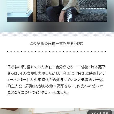
この記事の画像一覧を見る（4枚）
子どもの頃、憧れていた存在に自分がなる……俳優・鈴木亮平
さんは、そんな夢を実現したひとり。今回は、Netflix映画『シテ
ィーハンター』で、少年時代から愛読していた人気漫画の伝説
的主人公・冴羽獠を演じる鈴木亮平さんに、作品への想いや
見どころについてインタビューしました。
もっと見る
arrow_forward_ios