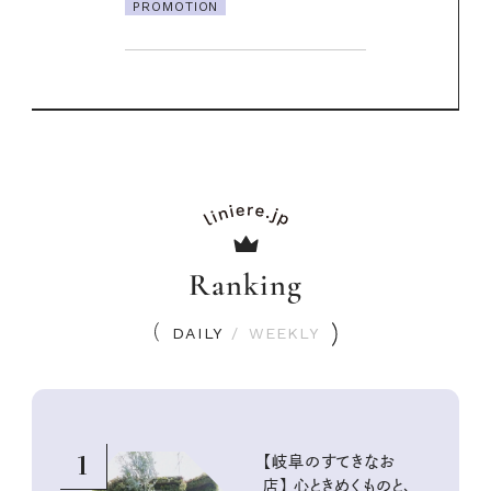
Ranking
DAILY
/
WEEKLY
1
【岐阜のすてきなお
店】 心ときめくものと、