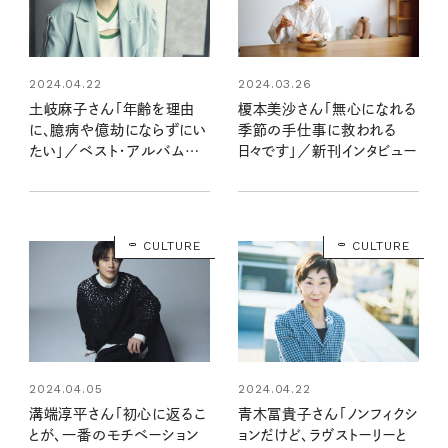
2024.04.22
2024.03.26
土岐麻子さん「年齢を理由
榎本美沙さん「無心になれる
に、臆病や億劫にならずにい
季節の手仕事に救われる
たい」／ベスト・アルバム
日々です」／新刊インタビュー
『Peppermint Time 〜
20th Anniversary
Best〜』インタビュー
CULTURE
CULTURE
2024.04.05
2024.04.22
溝端淳平さん「初心に返るこ
青木冨貴子さん「ノンフィクシ
とが、一番のモチベーション
ョンだけど、ラヴストーリーと