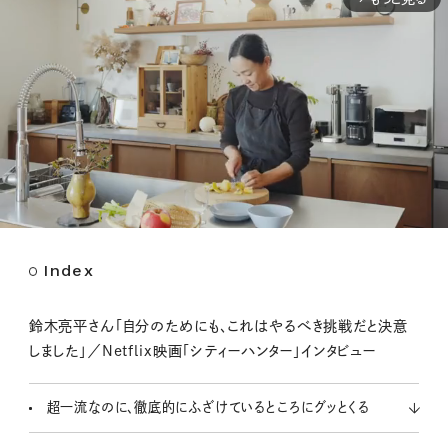
Index
M
u
t
鈴木亮平さん「自分のためにも、これはやるべき挑戦だと決意
e
しました」／Netflix映画「シティーハンター」インタビュー
超一流なのに、徹底的にふざけているところにグッとくる