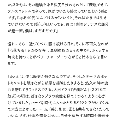
た。30代は、その経験をある程度自分のものとして表現できて、
フルスロットルでやって、気がついたら終わっていたという感じ
です。じゃあ40代はふざけるか？というと、そればかりでは生き
ていけないので（笑）。何といっても、獠は１割のシリアスな部分
が超一流。僕は、まだまだです」
憧れにさらに近づくべく、駆け続ける日々。そこに不可欠なのが
「心落ち着くものの存在」。真剣勝負の日々の中でも、ホッとする
時間を持つことがパワーチャージにつながると鈴木さんは言い
ます。
「たとえば、僕は歴史が好きなんですが、そうしたテーマのポッ
ドキャストを聴きながら部屋を掃除したりすると、悠久の時の流
れを感じてリラックスできる。大河ドラマ『西郷どん』（2018年
放送）の頃は、好きなクジラの映像を見てくつろぐように心が
けていました。ハードな時代に入ったときほど『クジラがいてくれ
て本当によかった……』と（笑）。別に、誰とも共有できなくたって
いいんです。仕事や恋愛以外に、自分を解放する時間や場所を