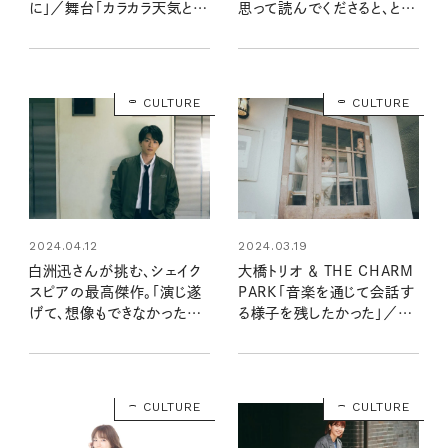
に」／舞台「カラカラ天気と五
思って読んでくださると、とて
人の紳士」インタビュー
もうれしい」／新刊インタビュ
ー
CULTURE
CULTURE
2024.04.12
2024.03.19
白洲迅さんが挑む、シェイク
大橋トリオ ＆ THE CHARM
スピアの最高傑作。「演じ遂
PARK「音楽を通じて会話す
げて、想像もできなかった世
る様子を残したかった」／ア
界を見たい」
ルバム『Trio & Charm』イ
ンタビュー
CULTURE
CULTURE