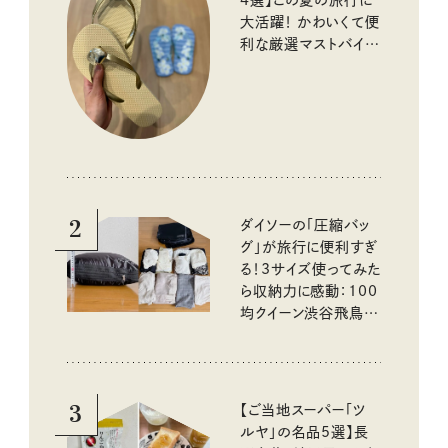
大活躍！ かわいくて便
利な厳選マストバイア
イテム
2
ダイソーの「圧縮バッ
グ」が旅行に便利すぎ
る！3サイズ使ってみた
ら収納力に感動：100
均クイーン渋谷飛鳥の
『本当にいいもの』第
10回③
3
【ご当地スーパー「ツ
ルヤ」の名品5選】長