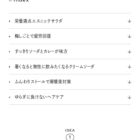
M
u
t
栄養満点エスニックサラダ
e
梅しごとで疲労回復
すっきりソーダとカレーが味方
暑くなると無性に飲みたくなるクリームソーダ
ふんわりストールで寒暖差対策
ゆらぎに負けないヘアケア
IDEA
1