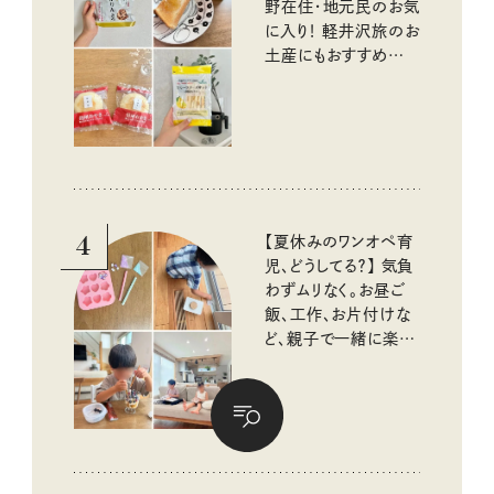
野在住・地元民のお気
に入り！ 軽井沢旅のお
土産にもおすすめのお
いしいもの
4
【夏休みのワンオペ育
児、どうしてる？】 気負
わずムリなく。お昼ご
飯、工作、お片付けな
ど、親子で一緒に楽し
める工夫