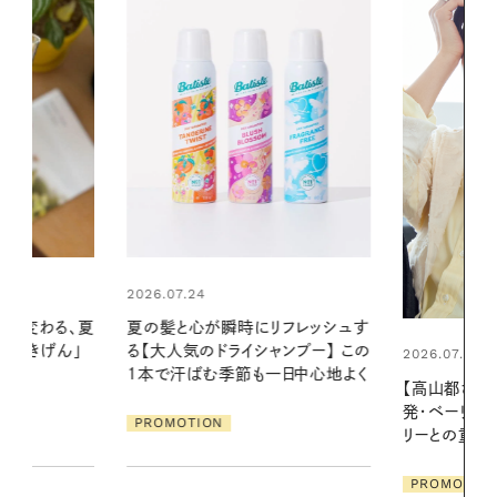
2026.06.01
リフレッシュす
真夏に向けて
ンプー】 この
やりジェルと
2026.07.21
一日中心地よく
地よくうるお
【高山都さんが楽しむデンマーク
ア
発・ベーリングの腕時計】 アクセサ
PROMOTIO
リーとの重ねづけも素敵な大人の
夏スタイル３選
PROMOTION