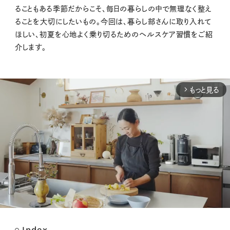
ることもある季節だからこそ、毎日の暮らしの中で無理なく整え
ることを大切にしたいもの。今回は、暮らし部さんに取り入れて
ほしい、初夏を心地よく乗り切るためのヘルスケア習慣をご紹
介します。
もっと見る
arrow_forward_ios
Index