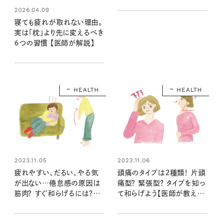
就寝習慣で上質な睡眠へ
2026.04.09
寝ても疲れが取れない理由。
実は「枕」より先に変えるべき
6つの習慣 【医師が解説】
HEALTH
HEALTH
2023.11.05
2023.11.06
疲れやすい、だるい、やる気
頭痛のタイプは2種類！ 片頭
が出ない…倦怠感の原因は
痛型？ 緊張型？ タイプを知っ
筋肉？ すぐ和らげるには？
て和らげよう【医師が教える
【医師が教える自律神経の整
自律神経の整え方】
え方】