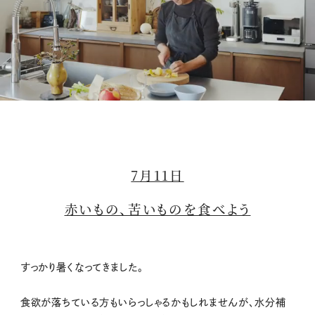
M
u
t
7月11日
e
赤いもの、苦いものを食べよう
すっかり暑くなってきました。
食欲が落ちている方もいらっしゃるかもしれませんが、水分補