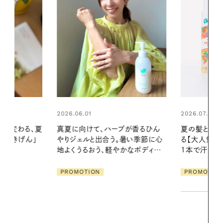
2026.07.24
ブが香るひん
夏の髪と心が瞬時にリフレッシュす
暑い季節に心
る【大人気のドライシャンプー】 この
2026.07.21
かなボディケ
1本で汗ばむ季節も一日中心地よく
【高山都さん
発・ベーリングの
PROMOTION
リーとの重ね
夏スタイル３
PROMOTIO