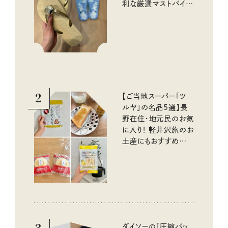
利な厳選マストバイア
イテム
2
【ご当地スーパー「ツ
ルヤ」の名品5選】長
野在住・地元民のお気
に入り！ 軽井沢旅のお
土産にもおすすめのお
いしいもの
ダイソーの「圧縮バッ