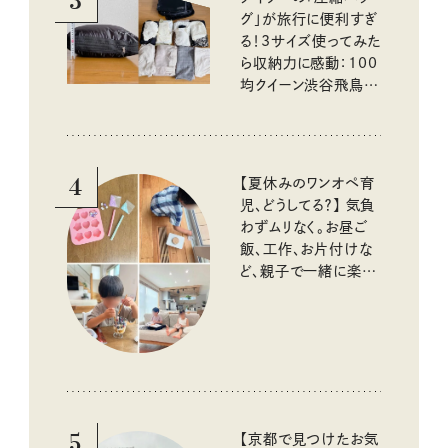
3
グ」が旅行に便利すぎ
る！3サイズ使ってみた
ら収納力に感動：100
均クイーン渋谷飛鳥の
『本当にいいもの』第
10回③
4
【夏休みのワンオペ育
児、どうしてる？】 気負
わずムリなく。お昼ご
飯、工作、お片付けな
ど、親子で一緒に楽し
める工夫
5
【京都で見つけたお気