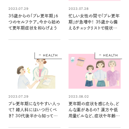
2023.07.28
2023.07.29
忙しい女性の間で「プレ更年
35歳からの「プレ更年期」6
期」が急増中！ 35歳から備
つのセルフケア。今から始め
えるチェックリストで現状を
て更年期症状を和らげよう
知ろう
HEALTH
HEALTH
2023.07.29
2023.08.02
プレ更年期になりやすい人っ
更年期の症状を感じたら、ど
て？ 婦人科にはいつ行くべ
んな薬があるの？ 漢方や低
き？ 30代後半から知ってお
用量ピルなど、症状や年齢に
きたいこと
合うものを知ろう