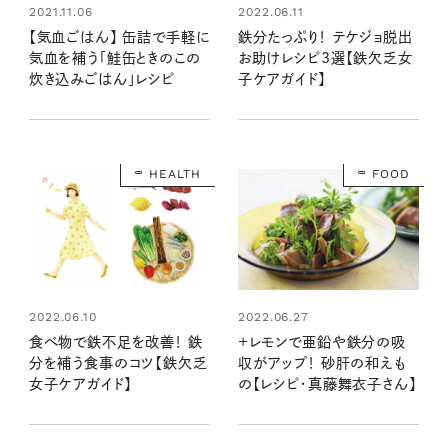
2021.11.06
2022.06.11
【気血ごはん】 缶詰で手軽に
鉄分たっぷり！ テケジョ脱出
気血を補う「鮭缶ときのこの
お助けレシピ3選【鉄欠乏女
炊き込みごはん」レシピ
子ケアガイド】
HEALTH
FOOD
2022.06.10
2022.06.27
食べ物で鉄不足を改善！ 鉄
＋レモンで亜鉛や鉄分の吸
分を補う食事のコツ【鉄欠乏
収がアップ！ 砂肝の和えも
女子ケアガイド】
の【レシピ・真藤舞衣子さん】