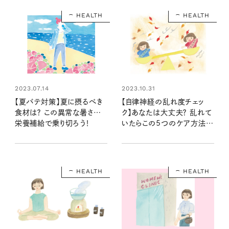
HEALTH
HEALTH
2023.07.14
2023.10.31
【夏バテ対策】夏に摂るべき
【自律神経の乱れ度チェッ
食材は？ この異常な暑さ…
ク】あなたは大丈夫？ 乱れて
栄養補給で乗り切ろう！
いたらこの5つのケア方法で
整えて
HEALTH
HEALTH