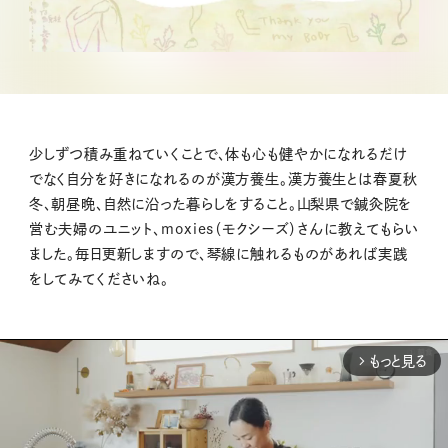
少しずつ積み重ねていくことで、体も心も健やかになれるだけ
でなく自分を好きになれるのが漢方養生。漢方養生とは春夏秋
冬、朝昼晩、自然に沿った暮らしをすること。山梨県で鍼灸院を
営む夫婦のユニット、moxies（モクシーズ）さんに教えてもらい
ました。毎日更新しますので、琴線に触れるものがあれば実践
をしてみてくださいね。
もっと見る
arrow_forward_ios