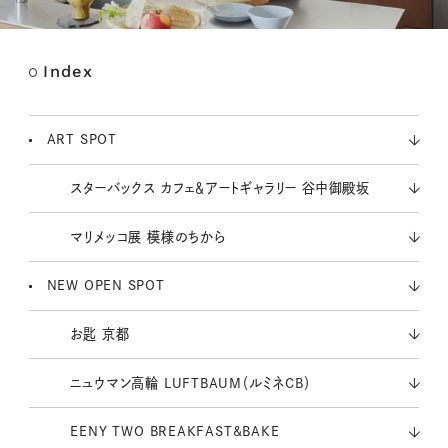
Index
M
u
t
ART SPOT
e
スターバックス カフェ＆アートギャラリー 谷中御殿坂
マリメッコ展 模様のちから
NEW OPEN SPOT
お匙 京都
ニュウマン高輪 LUFTBAUM（ルミネCB）
EENY TWO BREAKFAST&BAKE