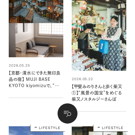
2026.05.25
【京都・清水にできた無印良
2026.05.22
品の宿】 MUJI BASE
KYOTO kiyomizuで、“ふ
【甲斐みのりさんと歩く柴又
つうの暮らし”に溶け込む旅
①】“風景の国宝”をめぐる
を
柴又ノスタルジーさんぽ
LIFESTYLE
LIFESTYLE