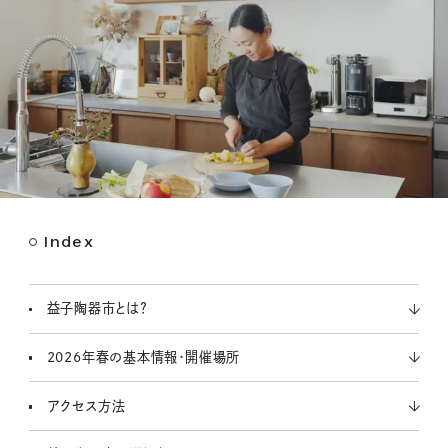
Index
M
u
t
益子陶器市とは？
e
2026年春の基本情報・開催場所
アクセス方法