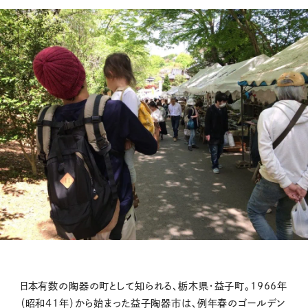
日本有数の陶器の町として知られる、栃木県・益子町。1966年
（昭和41年）から始まった益子陶器市は、例年春のゴールデン