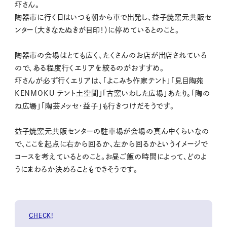
圷さん。
陶器市に行く日はいつも朝から車で出発し、益子焼窯元共販セ
ンター（大きなたぬきが目印！）に停めているとのこと。
陶器市の会場はとても広く、たくさんのお店が出店されている
ので、ある程度行くエリアを絞るのがおすすめ。
圷さんが必ず行くエリアは、「よこみち作家テント」「見目陶苑
KENMOKU テント土空間」「古窯いわした広場」あたり。「陶の
ね広場」「陶芸メッセ・益子」も行きつけだそうです。
益子焼窯元共販センターの駐車場が会場の真ん中くらいなの
で、ここを起点に右から回るか、左から回るかというイメージで
コースを考えているとのこと。お昼ご飯の時間によって、どのよ
うにまわるか決めることもできそうです。
CHECK!