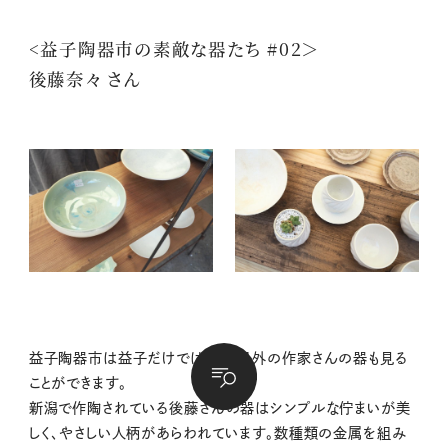
<益子陶器市の素敵な器たち #02＞
後藤奈々 さん
益子陶器市は益子だけではなく、県外の作家さんの器も見る
ことができます。
新潟で作陶されている後藤さんの器はシンプルな佇まいが美
しく、やさしい人柄があらわれています。数種類の金属を組み