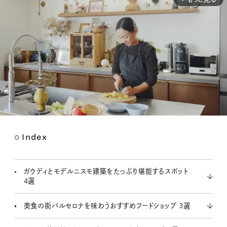
Index
M
u
t
ガウディとモデルニスモ建築をたっぷり堪能するスポット
e
4選
美食の街バルセロナを味わうおすすめフードショップ 3選