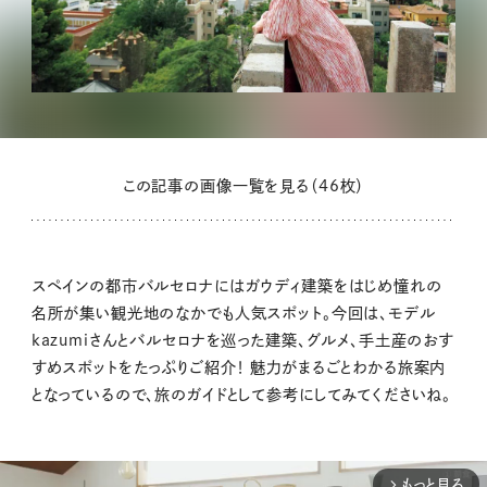
この記事の画像一覧を見る（46枚）
スペインの都市バルセロナにはガウディ建築をはじめ憧れの
名所が集い観光地のなかでも人気スポット。今回は、モデル
kazumiさんとバルセロナを巡った建築、グルメ、手土産のおす
すめスポットをたっぷりご紹介！ 魅力がまるごとわかる旅案内
となっているので、旅のガイドとして参考にしてみてくださいね。
もっと見る
arrow_forward_ios