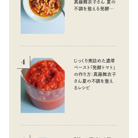
真藤舞衣子さん 夏の
不調を整える発酵レ
シピ
4
じっくり煮詰めた濃厚
ペースト「発酵トマト」
の作り方：真藤舞衣子
さん夏の不調を整え
るレシピ