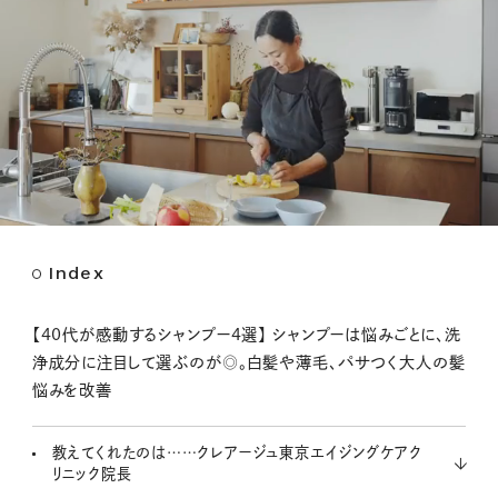
Index
M
u
t
【40代が感動するシャンプー4選】 シャンプーは悩みごとに、洗
e
浄成分に注目して選ぶのが◎。白髪や薄毛、パサつく大人の髪
悩みを改善
教えてくれたのは……クレアージュ東京エイジングケアク
リニック院長