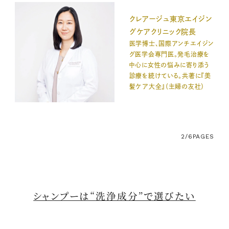
クレアージュ東京エイジン
グケアクリニック院長
医学博士、国際アンチエイジン
グ医学会専門医。発毛治療を
中心に女性の悩みに寄り添う
診療を続けている。共著に『美
髪ケア大全』（主婦の友社）
2/6
PAGES
シャンプーは“洗浄成分”で選びたい