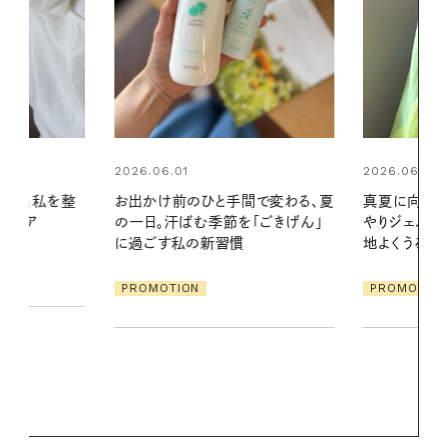
2026.06.01
2026.07.24
間で変わる、夏
真夏に向けて、ハーブが香るひん
夏の髪と心が
「ごきげん」
やりジェルと出合う。暑い季節に心
る【大人気の
地よくうるおう、軽やかなボディケ
1本で汗ばむ
ア
PROMOTION
PROMOTIO