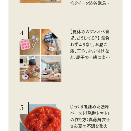
均クイーン渋谷飛鳥の
『本当にいいもの』第
10回③
4
【夏休みのワンオペ育
児、どうしてる？】 気負
わずムリなく。お昼ご
飯、工作、お片付けな
ど、親子で一緒に楽し
める工夫
5
じっくり煮詰めた濃厚
ペースト「発酵トマト」
の作り方：真藤舞衣子
さん夏の不調を整え