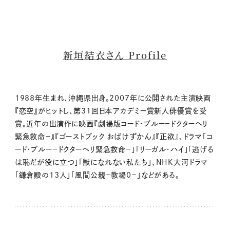
新垣結衣さん Profile
1988年生まれ、沖縄県出身。2007年に公開された主演映画
『恋空』がヒットし、第31回日本アカデミー賞新人俳優賞を受
賞。近年の出演作に映画『劇場版コード・ブルー－ドクターヘリ
緊急救命－』『ゴーストブック おばけずかん』『正欲』、ドラマ「コ
ード・ブルー－ドクターヘリ緊急救命－」「リーガル・ハイ」「逃げる
は恥だが役に立つ」「獣になれない私たち」、NHK大河ドラマ
「鎌倉殿の13人」「風間公親－教場0－」などがある。