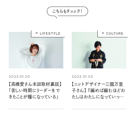
こちらもチェック！
LIFESTYLE
CULTURE
2023.01.20
2023.01.03
【高橋愛さん本誌取材裏話】
【ニットデザイナー三國万里
「苦しい時期にリーダーをで
子さん】 『編めば編むほどわ
きたことが糧になっている」
たしはわたしになっていった』
書籍インタビュー