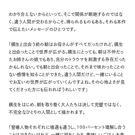
わかり合えないからといって、そこで関係が断絶するのではな
く、違う人間が交わるからこそ、得られるものもある。それも本作
で伝えたいメッセージのひとつです。
「槙生と出会う前の朝はお母さんがすべてだったけれど、槙生
と出会ったことで世界が広がる。槙生にとっても、朝は不仲だっ
たお姉さんの娘でもあり、自分のトラウマを刺激する存在だった
かもしれない。でも朝と出会ったことで、それまで味わったことの
ない感情を知ることができた。違う人間だけど、一緒にいること
でお互いの世界が広がっていくんですよね。その心地よさが見
てくださった方にも伝わればうれしいです」
槙生をはじめ、朝を取り巻く大人たちは決して完璧ではなく、
不完全なひとりの人間として描かれます。
「登場人物それぞれに境遇も違うし、100パーセント理解し合う
ことはできないけれど、一緒に話をしたり、美味しいごはんを食