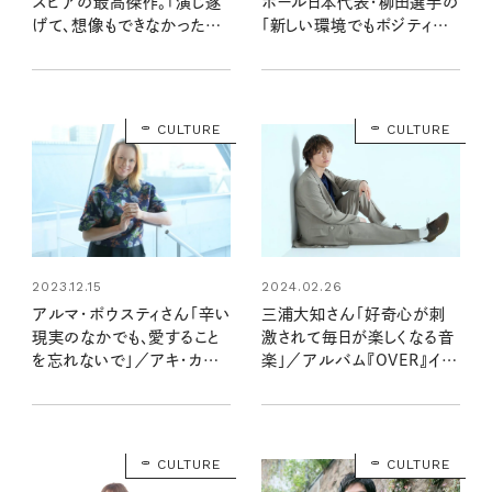
ボール日本代表・柳田選手の
スピアの最高傑作。「演じ遂
「新しい環境でもポジティブ
げて、想像もできなかった世
な心を保つ、暮らしの習慣」
界を見たい」
CULTURE
CULTURE
2023.12.15
2024.02.26
アルマ・ポウスティさん「辛い
三浦大知さん「好奇心が刺
現実のなかでも、愛すること
激されて毎日が楽しくなる音
を忘れないで」／アキ・カウリ
楽」／アルバム『OVER』イン
スマキ監督映画『枯れ葉』イ
タビュー
ンタビュー
CULTURE
CULTURE