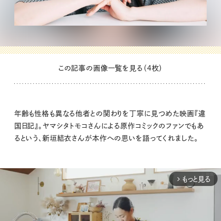
この記事の画像一覧を見る（4枚）
年齢も性格も異なる他者との関わりを丁寧に見つめた映画『違
国日記』。ヤマシタトモコさんによる原作コミックのファンでもあ
るという、新垣結衣さんが本作への思いを語ってくれました。
もっと見る
arrow_forward_ios