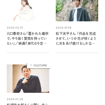
2024.02.13
2024.01.19
川口春奈さん「置かれた場所
松下洸平さん 「作品を完成
で、やり抜く覚悟を持ってい
させて、いつか花が咲くよう
たい」／映画『身代わり忠臣
に水をあげ続けるしかない」
蔵』インタビュー
ニューアルバムインタビュー
CULTURE
2024.01.28
松浦弥太郎さんに聞く、今こ