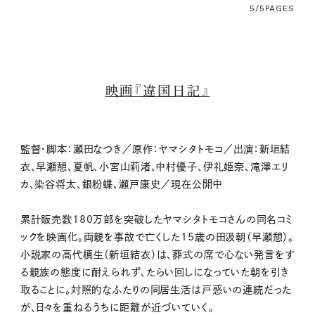
5/5
PAGES
映画『違国日記』
監督・脚本：瀬田なつき／原作：ヤマシタトモコ／出演：新垣結
衣、早瀬憩、夏帆、小宮山莉渚、中村優子、伊礼姫奈、滝澤エリ
カ、染谷将太、銀粉蝶、瀬戸康史／現在公開中
累計販売数180万部を突破したヤマシタトモコさんの同名コミ
ックを映画化。両親を事故で亡くした15歳の田汲朝（早瀬憩）。
小説家の高代槙生（新垣結衣）は、葬式の席で心ない発言をす
る親族の態度に耐えられず、たらい回しになっていた朝を引き
取ることに。対照的なふたりの同居生活は戸惑いの連続だった
が、日々を重ねるうちに距離が近づいていく。