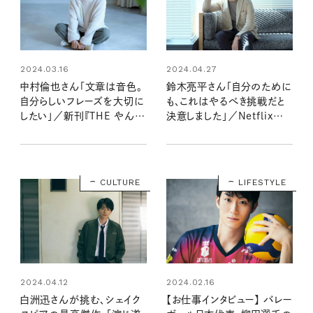
2024.03.16
2024.04.27
中村倫也さん「文章は音色。
鈴木亮平さん「自分のために
自分らしいフレーズを大切に
も、これはやるべき挑戦だと
したい」／新刊『THE やんご
決意しました」／Netflix映
となき雑炊』インタビュー
画「シティーハンター」インタ
ビュー
CULTURE
LIFESTYLE
2024.02.16
2024.04.12
【お仕事インタビュー】 バレー
白洲迅さんが挑む、シェイク