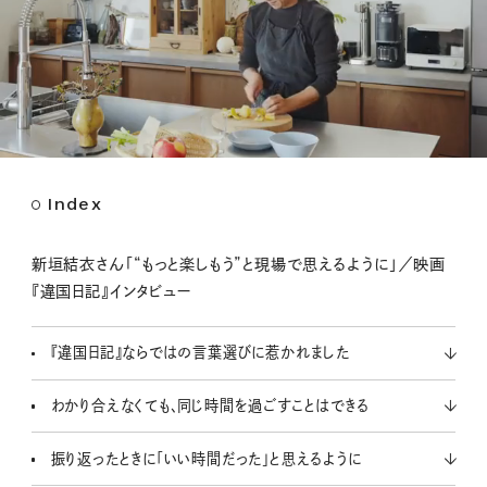
Index
M
u
t
新垣結衣さん「“もっと楽しもう”と現場で思えるように」／映画
e
『違国日記』インタビュー
『違国日記』ならではの言葉選びに惹かれました
わかり合えなくても、同じ時間を過ごすことはできる
振り返ったときに「いい時間だった」と思えるように