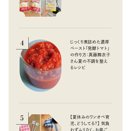
4
じっくり煮詰めた濃厚
ペースト「発酵トマト」
の作り方：真藤舞衣子
さん夏の不調を整え
るレシピ
5
【夏休みのワンオペ育
児、どうしてる？】 気負
わずムリなく。お昼ご