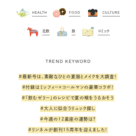
HEALTH
FOOD
CULTURE
北欧
旅
コミック
TREND KEYWORD
#最新号は、素敵なひとの夏服とメイクを大調査！
#付録はミッフィー×コールマンの豪華コラボ！
#「飲むゼリー」のレシピで夏の喉をうるおそう
#大人に似合うリュック探し
#今週の12星座の運勢は？
#リンネルが創刊15周年を迎えました！