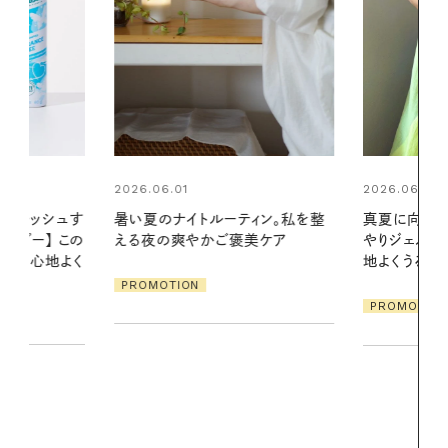
2026.06.01
ィン。私を整
真夏に向けて、ハーブが香るひん
美ケア
やりジェルと出合う。暑い季節に心
2026.07.21
地よくうるおう、軽やかなボディケ
【高山都さん
ア
発・ベーリングの
PROMOTION
リーとの重ね
夏スタイル３
PROMOTIO