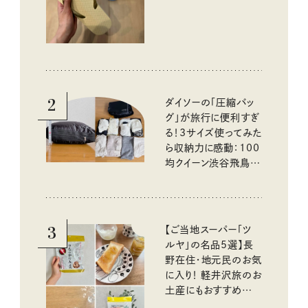
2
ダイソーの「圧縮バッ
グ」が旅行に便利すぎ
る！3サイズ使ってみた
ら収納力に感動：100
均クイーン渋谷飛鳥の
『本当にいいもの』第
10回③
3
【ご当地スーパー「ツ
ルヤ」の名品5選】長
野在住・地元民のお気
に入り！ 軽井沢旅のお
土産にもおすすめのお
いしいもの