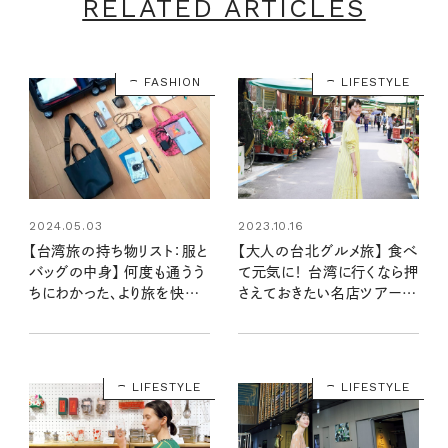
RELATED ARTICLES
FASHION
LIFESTYLE
2024.05.03
2023.10.16
【台湾旅の持ち物リスト：服と
【大人の台北グルメ旅】 食べ
バッグの中身】 何度も通うう
て元気に！ 台湾に行くなら押
ちにわかった、より旅を快適
さえておきたい名店ツアーガ
にしれくれるもの：エッセイス
イド
ト柳沢小実さんの台湾旅行
記 第1話
LIFESTYLE
LIFESTYLE