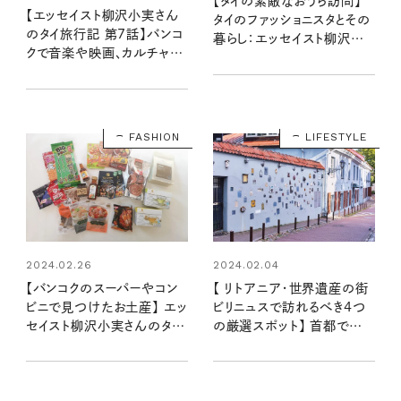
【タイの素敵なおうち訪問】
【エッセイスト柳沢小実さん
タイのファッショニスタとその
のタイ旅行記 第7話】バンコ
暮らし：エッセイスト柳沢小
クで音楽や映画、カルチャー
実さんのタイ旅行記 第8話
を楽しむ
FASHION
LIFESTYLE
2024.02.26
2024.02.04
【バンコクのスーパーやコン
【 リトアニア・世界遺産の街
ビニで見つけたお土産】 エッ
ビリニュスで訪れるべき4つ
セイスト柳沢小実さんのタイ
の厳選スポット】 首都で堪
旅行記 第11話
能する文化と美食をご案内