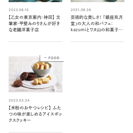
2023.06.15
2021.09.26
【乙女の東京案内：神田】 文
芸術的な美しさ！ 「銀座凮月
筆家・甲斐みのりさんが好き
堂」の大人の和パフェ：
な老舗洋菓子店
kazumiとワヌ山の和菓子の
時間
FOOD
2023.03.24
【米粉のおやつレシピ】 ふた
つの味が楽しめるアイスボッ
クスクッキー