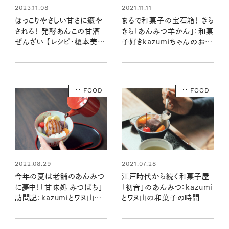
2021.11.11
2023.11.08
まるで和菓子の宝石箱！ きら
ほっこりやさしい甘さに癒や
きら「あんみつ羊かん」：和菓
される！ 発酵あんこの甘酒
子好きkazumiちゃんのおす
ぜんざい 【レシピ・榎本美沙
すめ
さん】
FOOD
FOOD
2022.08.29
2021.07.28
今年の夏は老舗のあんみつ
江戸時代から続く和菓子屋
に夢中！「甘味処 みつばち」
「初音」のあんみつ：kazumi
訪問記：kazumiとワヌ山の
とワヌ山の和菓子の時間
和菓子の時間