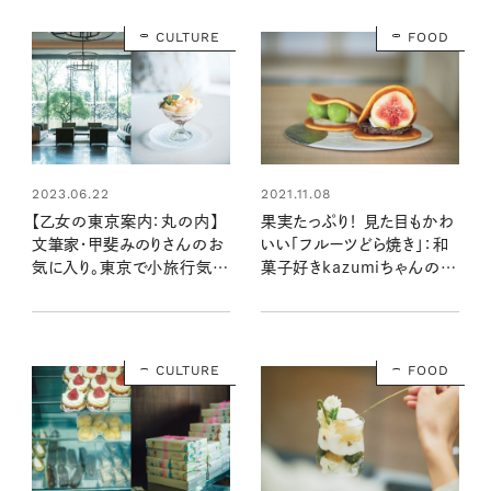
CULTURE
FOOD
2023.06.22
2021.11.08
【乙女の東京案内：丸の内】
果実たっぷり！ 見た目もかわ
文筆家・甲斐みのりさんのお
いい「フルーツどら焼き」：和
気に入り。東京で小旅行気分
菓子好きkazumiちゃんのお
を味わえるホテル
すすめ
CULTURE
FOOD