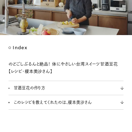
Index
M
u
t
のどごしぷるんと絶品！ 体にやさしい台湾スイーツ甘酒豆花
e
【レシピ・榎本美沙さん】
甘酒豆花の作り方
このレシピを教えてくれたのは、榎本美沙さん