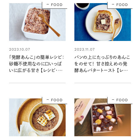
FOOD
FOOD
2023.10.07
2023.11.07
「発酵あんこ」の簡単レシピ：
パンの上にたっぷりのあんこ
砂糖不使用なのに口いっぱ
をのせて！ 甘さ控えめの発
いに広がる甘さ 【レシピ・榎
酵あんバタートースト 【レシ
本美沙さん】
ピ・榎本美沙さん】
FOOD
FOOD