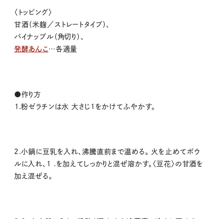
〈
トッピング
〉
甘酒
（
米麹
／
ストレートタイプ
）
、
パイナッ
プル
（
角切り
）
、
発酵あんこ
…
各適量
●作り方
１.
粉ゼラチンは水 大さじ
1
をか
けてふやかす。
２.
小鍋に豆乳を入れ、
沸騰直
前まで温める。 火を止めて
ボウ
ルに入れ、
1 .
を加えて
しっかりと混ぜ溶かす。
〈
豆
花
〉
の甘酒を
加え混ぜる。