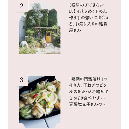
2
【岐阜のすてきなお
店】 心ときめくものと、
作り手の想いに出会え
る、お気に入りの雑貨
屋さん
3
「鶏肉の南蛮漬け」の
作り方。玉ねぎのピク
ルスをたっぷり絡めて
さっぱり食べやすく：
真藤舞衣子さんの発
酵と酸味レシピ