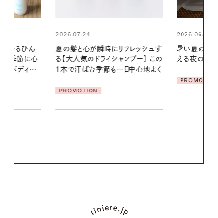
2026.06.01
リフレッシュす
暑い夏のナイトルーティン。私を整
ンプー】 この
える夜の爽やかご褒美ケア
2026.07.21
一日中心地よく
【高山都さん
PROMOTION
発・ベーリングの
リーとの重ね
夏スタイル３
PROMOTIO