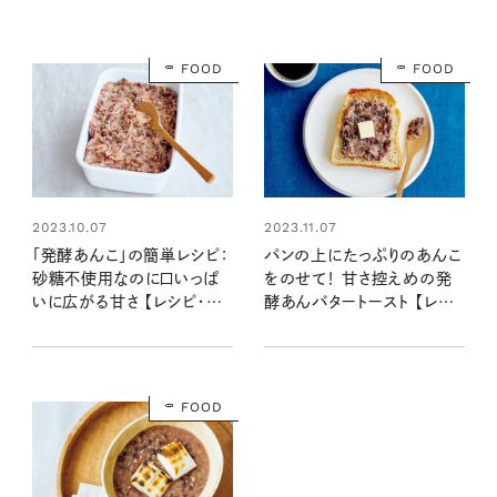
FOOD
FOOD
2023.10.07
2023.11.07
「発酵あんこ」の簡単レシピ：
パンの上にたっぷりのあんこ
砂糖不使用なのに口いっぱ
をのせて！ 甘さ控えめの発
いに広がる甘さ 【レシピ・榎
酵あんバタートースト 【レシ
本美沙さん】
ピ・榎本美沙さん】
FOOD