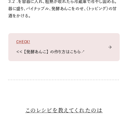
３.
2 .
を容器に入れ、
粗熱が取
れたら冷蔵庫で冷やし固め
る。
器に盛り、
パイナップ
ル、
発酵あんこをのせ、
〈
トッ
ピング
〉
の甘
酒をかける。
CHECK!
＜＜ 【発酵あんこ】 の作り方はこちら↗
このレシピを教えてくれたのは