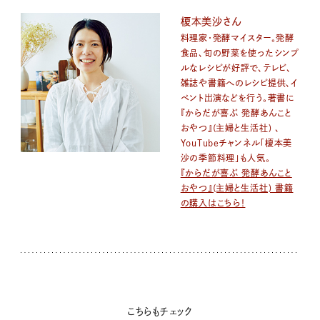
榎本美沙さん
料理家・発酵マイスター。発酵
食品、旬の野菜を使ったシンプ
ルなレシピが好評で、テレビ、
雑誌や書籍へのレシピ提供、イ
ベント出演などを行う。著書に
『からだが喜ぶ 発酵あんこと
おやつ』(主婦と生活社) 、
YouTubeチャンネル「榎本美
沙の季節料理」も人気。
『からだが喜ぶ 発酵あんこと
おやつ』(主婦と生活社) 書籍
の購入はこちら！
こちらもチェック