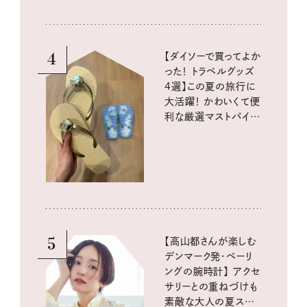
4
【ダイソーで買ってよか
った！ トラベルグッズ
4選】この夏の旅行に
大活躍！ かわいくて便
利な厳選マストバイア
イテム
5
【高山都さんが楽しむ
デンマーク発・ベーリ
ングの腕時計】 アクセ
サリーとの重ねづけも
素敵な大人の夏スタイ