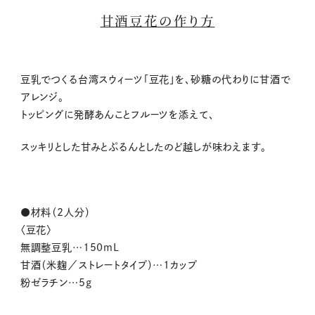
甘酒豆花の作り方
豆乳でつく
る台湾スウィーツ
「
豆花
」
を、
砂糖の代わりに甘酒で
アレンジ。
トッピングに発酵あんこ
とフルーツを添えて、
スッキリ
と
した甘みとぷるんと
したのど越しが味わえます。
●材料（2人分）
〈
豆花
〉
無調整豆乳
…
150mL
甘酒
（
米麹
／
ストレートタイプ
）
…
1
カッ
プ
粉ゼラチン
…
5g