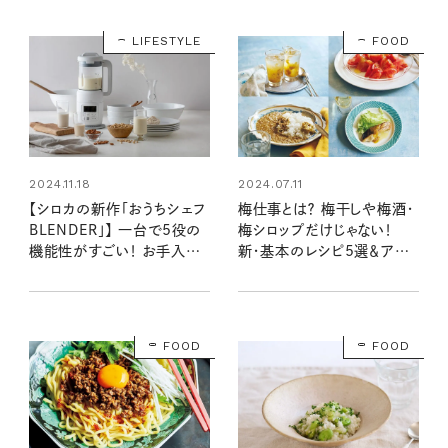
LIFESTYLE
FOOD
2024.11.18
2024.07.11
【シロカの新作「おうちシェフ
梅仕事とは？ 梅干しや梅酒・
BLENDER」】 一台で5役の
梅シロップだけじゃない！
機能性がすごい！ お手入れ
新・基本のレシピ5選＆アレ
もラクチンなヒーター機能付
ンジレシピ10品
きブレンダーが登場
FOOD
FOOD