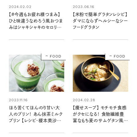
2023.06.16
2024.02.02
【米粉で簡単グラタンレシピ】
【#今週もお疲れ様つまみ】
ダマにならずヘルシーなシー
ひと味違うなめろう風おつま
フードグラタン
みはシャキシャキのセロリが
決め手！ 鯵とセロリの梅ポン
和え（レシピ・長谷川あかりさ
ん）
FOOD
FOOD
2023.11.16
2024.02.28
ほろ苦くてほんのり甘い大
【痩せスープ】 モチモチ食感
人のプリン！ あん抹茶ミルク
がクセになる！ 食物繊維豊
プリン 【レシピ・榎本美沙さ
富なもち麦のサムゲタン風ス
ん】
ープ （レシピ・牛尾理恵さん）