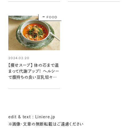
かりさん）
FOOD
2024.02.20
【痩せスープ】 体の芯まで温
まって代謝アップ！ ヘルシー
で腹持ちの良い豆乳坦々ス
ープ（レシピ・牛尾理恵さん）
edit & text : Liniere.jp
※画像・文章の無断転載はご遠慮ください