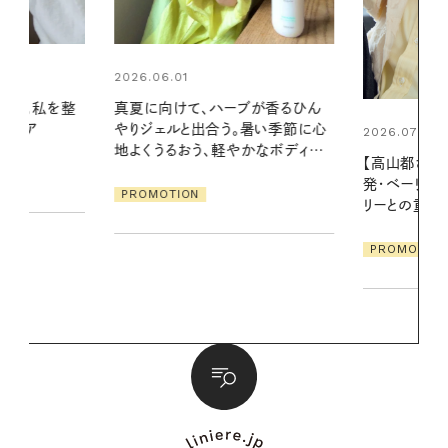
2026.06.01
ブが香るひん
お出かけ前の
暑い季節に心
の一日。汗ば
2026.07.21
かなボディケ
に過ごす私
【高山都さんが楽しむデンマーク
発・ベーリングの腕時計】 アクセサ
PROMOTIO
リーとの重ねづけも素敵な大人の
夏スタイル３選
PROMOTION