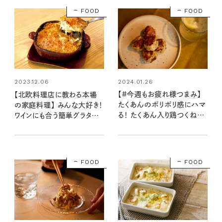
FOOD
FOOD
2024.01.26
2023.12.06
【#今週もお疲れ様つまみ】
【北欧料理店に教わる本場
たくあんのポリポリ感にハマ
の家庭料理】 みんな大好き！
る！ たくあん入り鶏つくね（レ
ワインにも合う簡単グラタン
シピ・長谷川あかりさん）
「ヤンソンさんの誘惑」レシピ
FOOD
FOOD