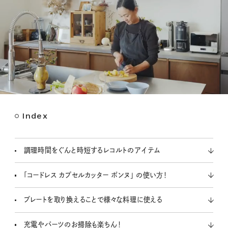
Index
M
u
t
調理時間をぐんと時短するレコルトのアイテム
e
「コードレス カプセルカッター ボンヌ」 の使い方！
プレートを取り換えることで様々な料理に使える
充電やパーツのお掃除も楽ちん！