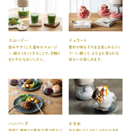
スムージー
ジェラート
飲みやすくした基本のスムージ
素材の味をそのまま楽しめるジェ
ー。細かくカットすることで、舌触り
ラート。練って、もちもち滑らかな
まろやかなおいしさに。
味わいが楽しめます。
ハンバーグ
かき氷
牛肉7：豚肉３の黄金比率で作るジ
氷を砕いてしゃりしゃりのかき氷