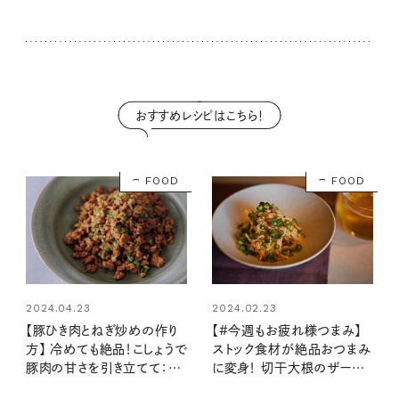
おすすめレシピはこちら！
FOOD
FOOD
2024.04.23
2024.02.23
【豚ひき肉とねぎ炒めの作り
【#今週もお疲れ様つまみ】
方】 冷めても絶品！こしょうで
ストック食材が絶品おつまみ
豚肉の甘さを引き立てて：レ
に変身！ 切干大根のザーサ
シピ・ウー・ウェンさん
イマヨ和え（レシピ・長谷川あ