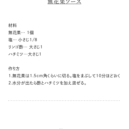
無花果ソース
材料
無花果… 1個
塩… 小さじ1/8
リンゴ酢… 大さじ1
ハチミツ…大さじ1
作り方
1.無花果は1.5cm角くらいに切る。塩をまぶして10分ほどおく
2.水分が出たら酢とハチミツを加え混ぜる。