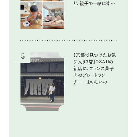
ど、親子で一緒に楽し
める工夫
5
【京都で見つけたお気
に入り3店】OSAJIの
新店に、フランス菓子
店のプレートラン
チ……おいしいのんび
り街歩き。