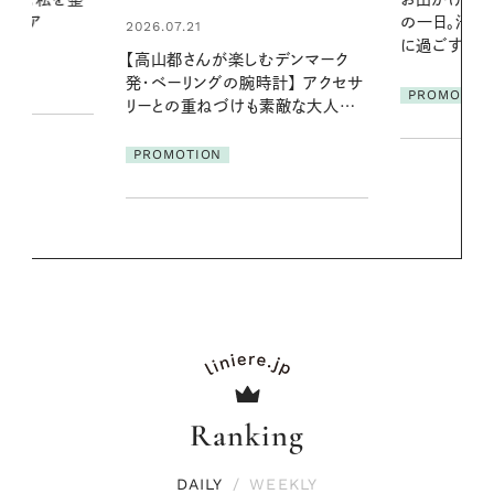
の一日。汗ばむ季節を「ごきげん」
やりジェルと
に過ごす私の新習慣
地よくうるお
デンマーク
ア
クセサ
PROMOTION
PROMOTIO
素敵な大人の
Ranking
DAILY
/
WEEKLY