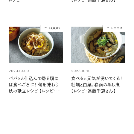
FOOD
FOOD
2023.10.09
2023.10.10
パパッと仕込んで帰る頃に
食べると元気が湧いてくる！
は食べごろに！ 旬を味わう
牡蠣と白菜、春雨の蒸し煮
秋の献立レシピ 【レシピ・遠
【レシピ・遠藤千恵さん】
藤千恵さん】