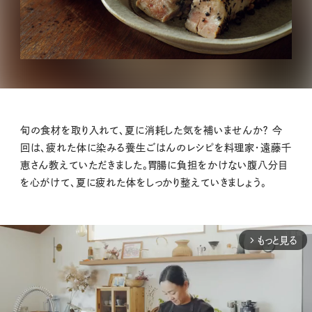
旬の食材を取り入れて、夏に消耗した気を補いませんか？ 今
回は、疲れた体に染みる養生ごはんのレシピを料理家・遠藤千
恵さん教えていただきました。胃腸に負担をかけない腹八分目
を心がけて、夏に疲れた体をしっかり整えていきましょう。
もっと見る
arrow_forward_ios