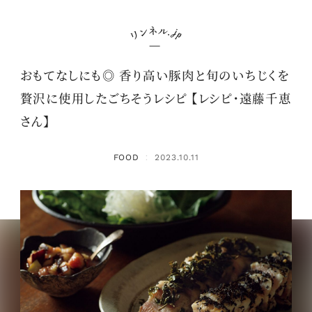
おもてなしにも◎ 香り高い豚肉と旬のいちじくを
贅沢に使用したごちそうレシピ 【レシピ・遠藤千恵
さん】
FOOD
2023.10.11
：