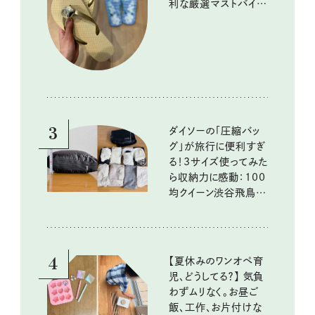
利な厳選マストバイア
イテム
3
ダイソーの「圧縮バッ
グ」が旅行に便利すぎ
る！3サイズ使ってみた
ら収納力に感動：100
均クイーン渋谷飛鳥の
『本当にいいもの』第
10回③
4
【夏休みのワンオペ育
児、どうしてる？】 気負
わずムリなく。お昼ご
飯、工作、お片付けな