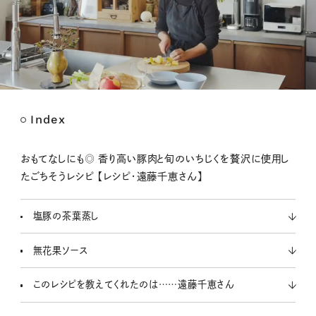
Index
M
u
t
おもてなしにも◎ 香り高い豚肉と旬のいちじくを贅沢に使用し
e
たごちそうレシピ 【レシピ・遠藤千恵さん】
塩豚の茶葉蒸し
無花果ソース
このレシピを教えてくれたのは……遠藤千恵さん