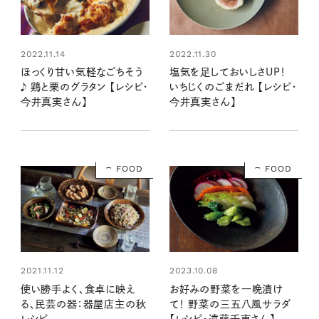
2022.11.14
2022.11.30
ほっくり甘い気軽なごちそう
塩気を足しておいしさUP！
♪ 鶏と栗のグラタン 【レシピ・
いちじくのごまだれ 【レシピ・
今井真実さん】
今井真実さん】
FOOD
FOOD
2021.11.12
2023.10.08
使い勝手よく、食卓に映え
お好みの野菜を一晩漬け
る、民芸の器：器屋店主の秋
て！ 野菜の三五八風サラダ
レシピ
【レシピ・遠藤千恵さん】