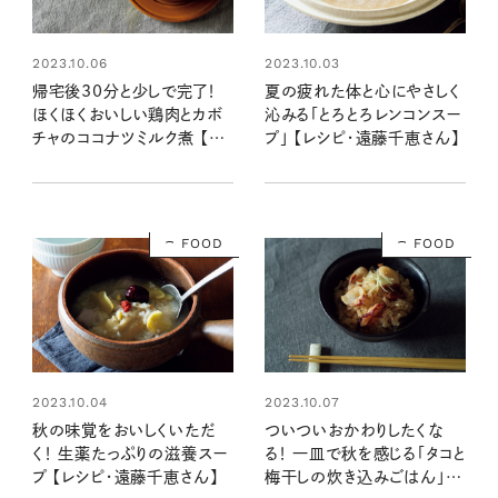
2023.10.06
2023.10.03
帰宅後30分と少しで完了！
夏の疲れた体と心にやさしく
ほくほくおいしい鶏肉とカボ
沁みる「とろとろレンコンスー
チャのココナツミルク煮 【レ
プ」 【レシピ・遠藤千恵さん】
シピ・遠藤千恵さん】
FOOD
FOOD
2023.10.04
2023.10.07
秋の味覚をおいしくいただ
ついついおかわりしたくな
く！ 生薬たっぷりの滋養スー
る！ 一皿で秋を感じる「タコと
プ 【レシピ・遠藤千恵さん】
梅干しの炊き込みごはん」