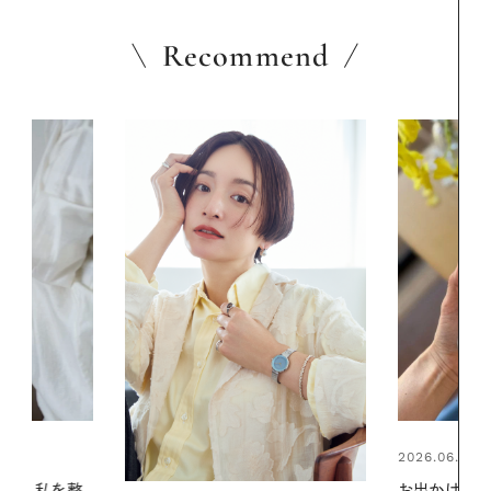
Recommend
2026.06.01
2026.06.01
お出かけ前のひと手間で変わる、夏
真夏に向けて