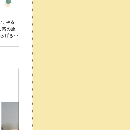
い、やる
怠感の原
和らげるに
る自律神