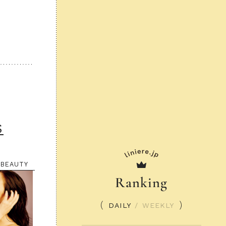
S
BEAUTY
Ranking
DAILY
/
WEEKLY