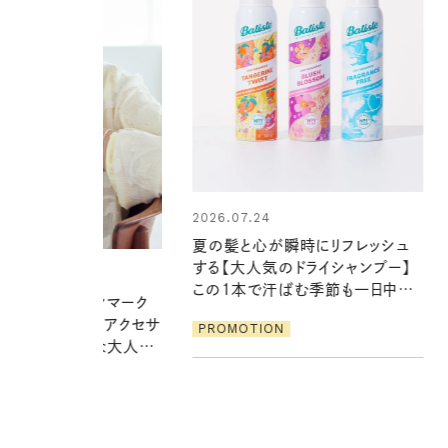
24
2026.06.01
心が瞬時にリフレッシュ
暑い夏のナイトルーティン。私を整
気のドライシャンプー】
える夜の爽やかご褒美ケア
で汗ばむ季節も一日中心
PROMOTION
ION