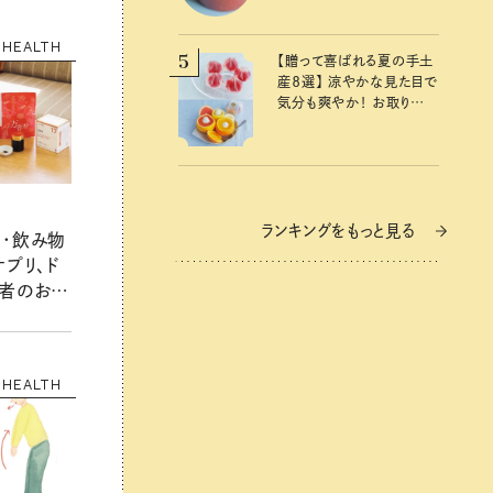
HEALTH
5
【贈って喜ばれる夏の手土
産８選】 涼やかな見た目で
気分も爽やか！ お取り寄
せもできるおすすめギフト
ランキングをもっと見る
・飲み物
プリ、ド
者のお墨
！
HEALTH