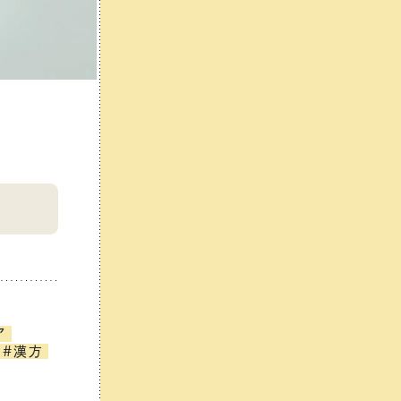
〈sunshine to you!〉のエコスマートフォンケー
ア
#漢方