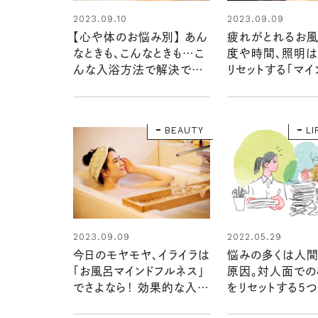
2023.09.10
2023.09.09
【心や体のお悩み別】 あん
疲れがとれるお
なときも、こんなときも…こ
度や時間、照明は
んな入浴方法で解決でき
リセットする「マイ
ます！
ネス入浴法」
BEAUTY
LI
2023.09.09
2022.05.29
今日のモヤモヤ、イライラは
悩みの多くは人
「お風呂マインドフルネス」
原因。対人面で
でさよなら！ 効果的な入浴
をリセットする5つ
法をチェック