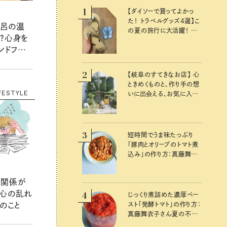
1
【ダイソーで買ってよかっ
た！ トラベルグッズ4選】こ
風呂の温
の夏の旅行に大活躍！ か
？心身を
わいくて便利な厳選マスト
ンドフル
バイアイテム
2
【岐阜のすてきなお店】 心
ときめくものと、作り手の想
FESTYLE
いに出会える、お気に入り
の雑貨屋さん
3
短時間でうま味たっぷり
「豚肉とオリーブのトマト煮
込み」の作り方：真藤舞衣
子さん 夏の不調を整える
発酵レシピ
間関係が
の心の乱れ
4
じっくり煮詰めた濃厚ペー
のこと
スト「発酵トマト」の作り方：
真藤舞衣子さん夏の不調
を整えるレシピ