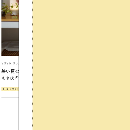
2026.06.01
お出かけ前のひと手間で変わる、
夏の一日。汗ばむ季節を「ごきげ
ん」に過ごす私の新習慣
PROMOTION