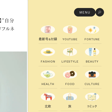
MENU
】“自分
ドフルネ
最
新
号
&
付
録
Y
O
U
T
U
B
E
F
O
R
T
U
N
E
F
A
S
H
I
O
N
L
I
F
E
S
T
Y
L
E
B
E
A
U
T
Y
H
E
A
L
T
H
F
O
O
D
C
U
L
T
U
R
E
北
欧
旅
コ
ミ
ッ
ク