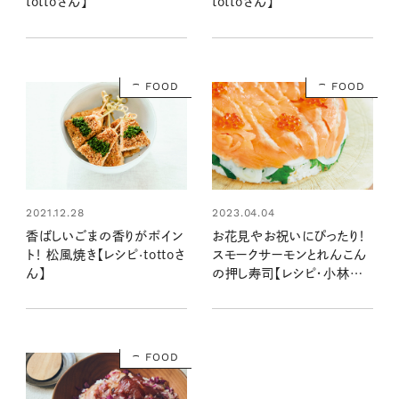
tottoさん】
tottoさん】
FOOD
FOOD
2021.12.28
2023.04.04
香ばしいごまの香りがポイン
お花見やお祝いにぴったり！
ト！ 松風焼き【レシピ·tottoさ
スモークサーモンとれんこん
ん】
の押し寿司【レシピ・小林まさ
みさん】
FOOD