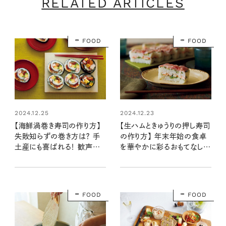
RELATED ARTICLES
FOOD
FOOD
2024.12.25
2024.12.23
【海鮮渦巻き寿司の作り方】
【生ハムときゅうりの押し寿司
失敗知らずの巻き方は？ 手
の作り方】 年末年始の食卓
土産にも喜ばれる！ 歓声あ
を華やかに彩るおもてなしご
がるおもてなしメニュー：レシ
はん：レシピ・しらいのりこさ
ピ・しらいのりこさん
ん
FOOD
FOOD