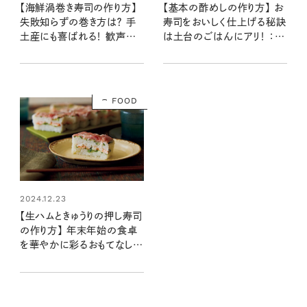
【海鮮渦巻き寿司の作り方】
【基本の酢めしの作り方】 お
失敗知らずの巻き方は？ 手
寿司をおいしく仕上げる秘訣
土産にも喜ばれる！ 歓声あ
は土台のごはんにアリ！ ：レ
がるおもてなしメニュー：レシ
シピ・しらいのりこさん
ピ・しらいのりこさん
FOOD
2024.12.23
【生ハムときゅうりの押し寿司
の作り方】 年末年始の食卓
を華やかに彩るおもてなしご
はん：レシピ・しらいのりこさ
ん