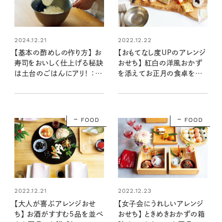
2022.12.22
2024.12.21
【おもてなし度UPのアレンジ
【基本の酢めしの作り方】 お
おせち】 紅白の洋風おかず
寿司をおいしく仕上げる秘訣
を添えてお正月の食卓を華
は土台のごはんにアリ！ ：レ
やかに
シピ・しらいのりこさん
FOOD
FOOD
2022.12.21
2022.12.23
【大人が喜ぶアレンジおせ
【女子会にうれしいアレンジ
ち】 お酒がすすむ5品を並べ
おせち】 ときめきおかずの箱