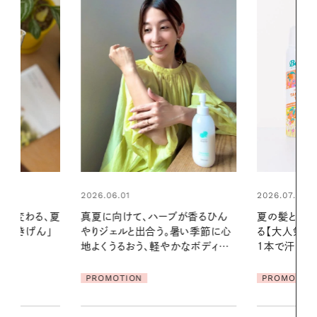
2026.07.24
2026.06.01
ブが香るひん
夏の髪と心が瞬時にリフレッシュす
暑い夏のナイ
暑い季節に心
る【大人気のドライシャンプー】 この
える夜の爽
かなボディケ
1本で汗ばむ季節も一日中心地よく
PROMOTIO
PROMOTION