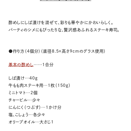
酢めしにしば漬けを混ぜて、彩りも華やかにかわいらしく。
パーティのシメにもぴったりな、贅沢感あふれるステーキ寿司。
●作り方（4個分）（直径8.5×高さ9cmのグラス使用）
基本の酢めし
……1合分
しば漬け…40ｇ
牛もも肉ステーキ用…1枚（150ｇ）
ミニトマト…2個
チャービル…少々
にんにく（つぶす）…1かけ分
塩、こしょう…各少々
オリーブオイル…大さじ1