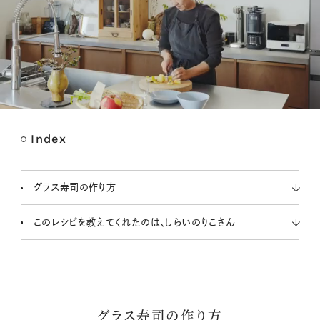
Index
M
u
t
グラス寿司の作り方
e
このレシピを教えてくれたのは、しらいのりこさん
グラス寿司の作り方