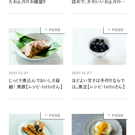
たお正月のお膳盛り
詰めで、かわいいお正月の食
卓に
FOOD
FOOD
2021.12.21
2021.12.27
じっくり煮込んでおいしさ凝
ほどよい甘さは手作りならで
縮！ 煮豚【レシピ·tottoさん】
は。黒豆【レシピ・tottoさん】
FOOD
FOOD