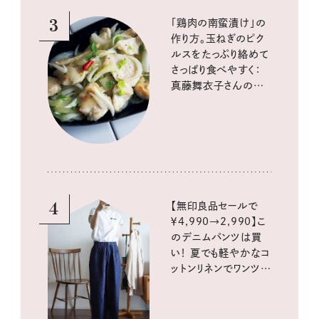
3
「鶏肉の南蛮漬け」の
作り方。玉ねぎのピク
ルスをたっぷり絡めて
さっぱり食べやすく：
真藤舞衣子さんの発
酵と酸味レシピ
4
【無印良品セールで
￥4,990→2,990】こ
のデニムパンツは買
い！ 夏でも軽やかなコ
ットンリネンでワンツー
コーデに大活躍！