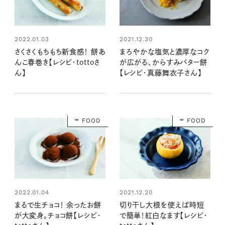
2022.01.03
2021.12.30
さくさくもちもち新食感！ 餅あ
まろやかな塩気と濃厚なコク
んこ春巻き【レシピ・tottoさ
が広がる、からすみバター餅
ん】
【レシピ・真藤舞衣子さん】
FOOD
FOOD
2022.01.04
2021.12.20
まるで生チョコ！ 余ったお餅
切り干し大根を使えば時短
が大変身。チョコ餅【レシピ・
で簡単！紅白なます【レシピ・