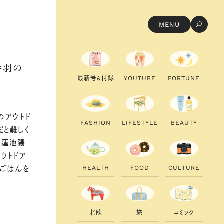
MENU
手羽の
最
新
号
&
付
録
Y
O
U
T
U
B
E
F
O
R
T
U
N
E
のアウトド
F
A
S
H
I
O
N
L
I
F
E
S
T
Y
L
E
B
E
A
U
T
Y
だと難しく
・蓮池陽
ウトドア
H
E
A
L
T
H
F
O
O
D
C
U
L
T
U
R
E
いごはんを
北
欧
旅
コ
ミ
ッ
ク