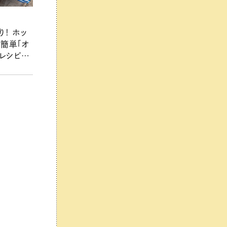
！ ホッ
で簡単「オ
【レシピ・