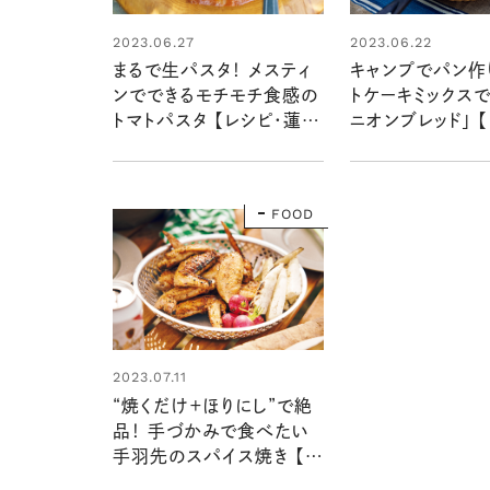
2023.06.27
2023.06.22
まるで生パスタ！ メスティ
キャンプでパン作り
ンでできるモチモチ食感の
トケーキミックス
トマトパスタ 【レシピ・蓮池
ニオンブレッド」 
陽子さん】
蓮池陽子さん】
FOOD
2023.07.11
“焼くだけ＋ほりにし”で絶
品！ 手づかみで食べたい
手羽先のスパイス焼き 【レ
シピ・今井真実さん】