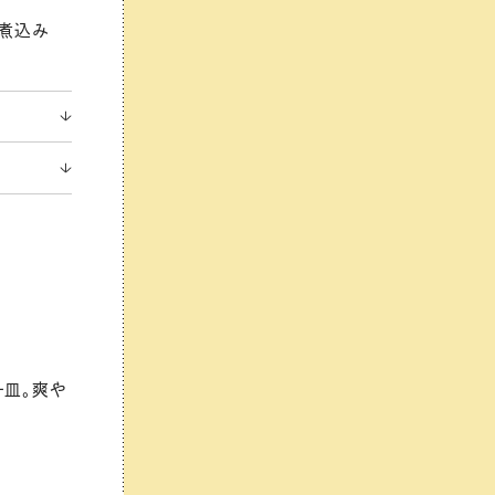
い煮込み
一皿。爽や