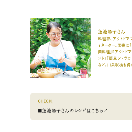
蓮池陽子さん
料理家、アウトドア
ィネーター。著書に
肉料理』『アウトド
ンド』『簡単シェラカ
など。山菜収穫も得
CHECK!
■蓮池陽子さんのレシピはこちら↗