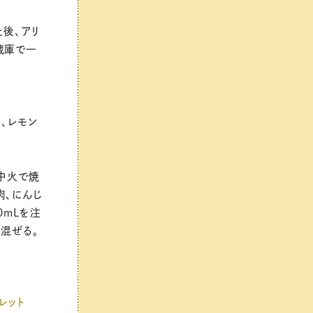
た後、アリ
蔵庫で一
ん、レモン
を中火で焼
肉、にんじ
0mLを注
く混ぜる。
レット