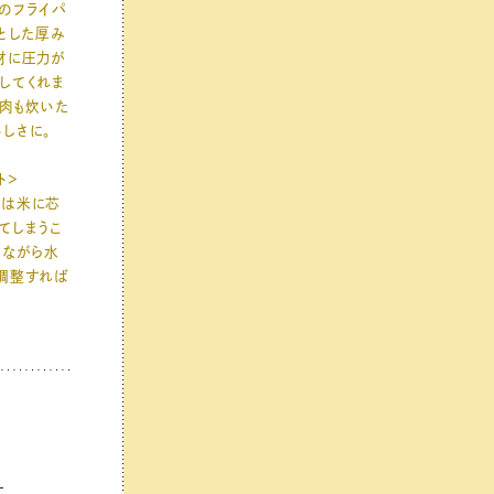
のフライパ
りとした厚み
材に圧力が
してくれま
た肉も炊いた
しさに。
ト＞
飯は米に芯
てしまうこ
しながら水
調整すれば
は