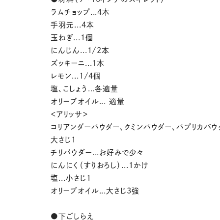
ラムチョップ...4本
手羽元...4本
玉ねぎ...1個
にんじん...1/2本
ズッキーニ...1本
レモン...1/4個
塩、こしょう...各適量
オリーブオイル... 適量
＜アリッサ＞
コリアンダーパウダー、クミンパウダー、パプリカパウダ
大さじ1
チリパウダー...お好みで少々
にんにく（すりおろし）...1かけ
塩...小さじ1
オリーブオイル...大さじ3強
●下ごしらえ