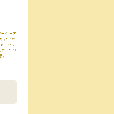
フードコーデ
『キャンプの
アでホットサ
ップレシピ』
意。