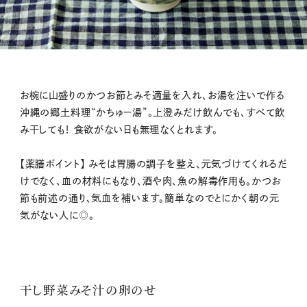
お椀に山盛りのかつお節とみそ適量を入れ、お湯を注いで作る
沖縄の郷土料理“かちゅー湯”。上澄みだけ飲んでも、すべて飲
み干しても！ 食欲がない日も無理なくとれます。
【薬膳ポイント】 みそは胃腸の調子を整え、元気づけてくれるだ
けでなく、血の材料にもなり、酒や肉、魚の解毒作用も。かつお
節も前述の通り、気血を補います。簡単なのでとにかく朝の元
気がない人に◎。
干し野菜みそ汁の卵のせ