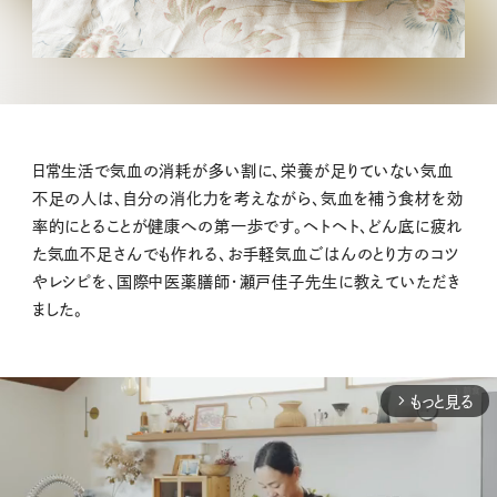
日常生活で気血の消耗が多い割に、栄養が足りていない気血
不足の人は、自分の消化力を考えながら、気血を補う食材を効
率的にとることが健康への第一歩です。ヘトヘト、どん底に疲れ
た気血不足さんでも作れる、お手軽気血ごはんのとり方のコツ
やレシピを、国際中医薬膳師・瀬戸佳子先生に教えていただき
ました。
もっと見る
arrow_forward_ios