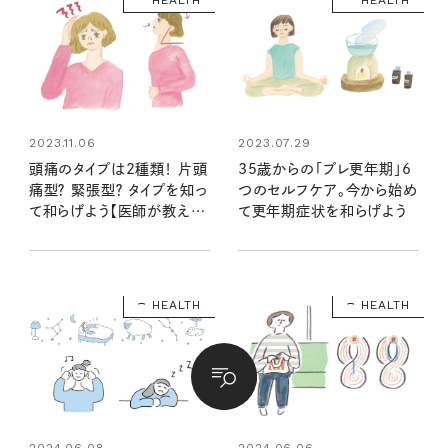
HEALTH
HEALTH
2023.11.06
2023.07.29
頭痛のタイプは2種類！ 片頭
35歳からの「プレ更年期」6
痛型？ 緊張型？ タイプを知っ
つのセルフケア。今から始め
て和らげよう【医師が教える
て更年期症状を和らげよう
自律神経の整え方】
HEALTH
HEALTH