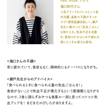
nest Robe プレス
滝口和代さん
人気ブランドのプレスとして長
年活躍。産後の不調がきっか
けで「源保堂鍼灸院」へ。瀬戸
先生に教わった「気血ごはん」
を取り入れ、気血不足を改善
中。風邪のひきはじめや疲れを
感じたときは漢方も使用。
＜滝口さんの不調＞
常に疲れていて、食欲もなく、精神的にもナーバスになりがち。
＜瀬戸先生からのアドバイス＞
「食べられるときに食べられる量の気血ごはんを！」
食欲がないことで気血不足が悪化するという悪循環になりがち
なので、3食に限らずおやつも食事の一部と思ってコツコツ気
血アップを！ まだまだのびしろがありますよ。