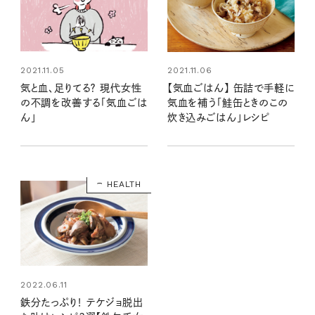
2021.11.05
2021.11.06
気と血、足りてる？ 現代女性
【気血ごはん】 缶詰で手軽に
の不調を改善する「気血ごは
気血を補う「鮭缶ときのこの
ん」
炊き込みごはん」レシピ
HEALTH
2022.06.11
鉄分たっぷり！ テケジョ脱出