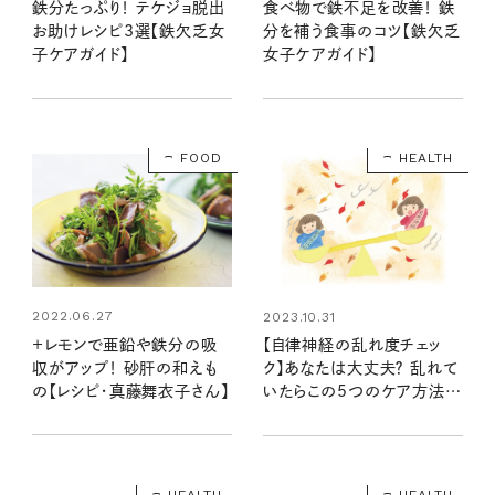
鉄分たっぷり！ テケジョ脱出
食べ物で鉄不足を改善！ 鉄
お助けレシピ3選【鉄欠乏女
分を補う食事のコツ【鉄欠乏
子ケアガイド】
女子ケアガイド】
FOOD
HEALTH
2022.06.27
2023.10.31
＋レモンで亜鉛や鉄分の吸
【自律神経の乱れ度チェッ
収がアップ！ 砂肝の和えも
ク】あなたは大丈夫？ 乱れて
の【レシピ・真藤舞衣子さん】
いたらこの5つのケア方法で
整えて