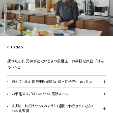
Index
M
u
t
疲れたとき、元気が出ないときの救世主！ お手軽な気血ごはん
e
のレシピ
教えてくれた 国際中医薬膳師・瀬戸佳子先生 profile
お手軽気血ごはんの5つの薬膳ルール
まずはこれだけやってみよう！ 1週間で体がラクになる3
つの食習慣