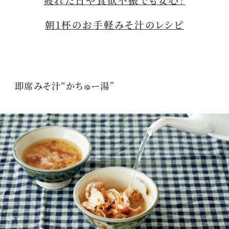
疲れた日や食欲不振でも安心！
朝1杯のお手軽みそ汁のレシピ
即席みそ汁“かちゅー湯”