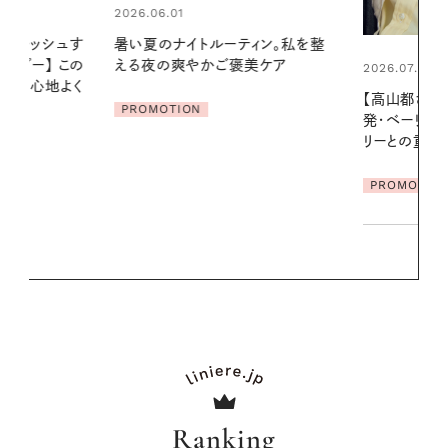
2026.06.01
ィン。私を整
お出かけ前の
美ケア
の一日。汗ば
2026.07.21
に過ごす私
【高山都さんが楽しむデンマーク
発・ベーリングの腕時計】 アクセサ
PROMOTIO
リーとの重ねづけも素敵な大人の
夏スタイル３選
PROMOTION
Ranking