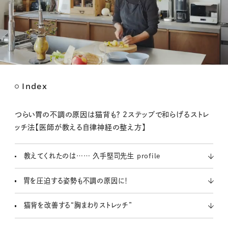
Index
M
u
t
つらい胃の不調の原因は猫背も？ 2ステップで和らげるストレ
e
ッチ法【医師が教える自律神経の整え方】
教えてくれたのは…… 久手堅司先生 profile
胃を圧迫する姿勢も不調の原因に！
猫背を改善する“胸まわりストレッチ”