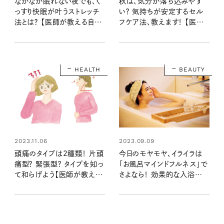
なかなか眠れない夜でも、ぐ
秋は、気分が落ち込みやす
っすり快眠が叶うストレッチ
い？ 気持ちが安定するセル
法とは？ 【医師が教える自律
フケア法、教えます！ 【医師
神経の整え方】
が教える自律神経の整え方】
HEALTH
BEAUTY
2023.09.09
2023.11.06
今日のモヤモヤ、イライラは
頭痛のタイプは2種類！ 片頭
「お風呂マインドフルネス」で
痛型？ 緊張型？ タイプを知っ
さよなら！ 効果的な入浴法を
て和らげよう【医師が教える
チェック
自律神経の整え方】