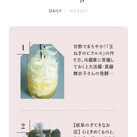
DAILY
/
WEEKLY
1
甘酢でまろやか！「玉
ねぎのピクルス」の作
り方。冷蔵庫に常備し
ておくと大活躍：真藤
舞衣子さんの発酵と
酸味の仕込みごはん
2
【岐阜のすてきなお
店】 心ときめくものと、