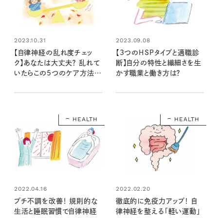
2023.09.08
2023.10.31
【3つのHSPタイプと適職診
【自律神経の乱れ度チェッ
断】自分の特性と繊細さを生
ク】あなたは大丈夫？ 乱れて
かす職業と働き方は？
いたらこの5つのケア方法で
整えて
HEALTH
HEALTH
2022.04.16
2022.02.20
プチ不調を改善！ 規則的な
徹底的に免疫力アップ！ 自
生活と睡眠習慣で自律神経
律神経を整える「軽い運動」