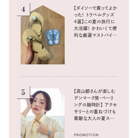
4
【ダイソーで買ってよか
った！ トラベルグッズ
4選】この夏の旅行に
大活躍！ かわいくて便
利な厳選マストバイア
イテム
5
【高山都さんが楽しむ
デンマーク発・ベーリ
ングの腕時計】 アクセ
サリーとの重ねづけも
素敵な大人の夏スタイ
ル３選
PROMOTION