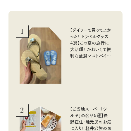
1
【ダイソーで買ってよか
った！ トラベルグッズ
4選】この夏の旅行に
大活躍！ かわいくて便
利な厳選マストバイア
イテム
2
【ご当地スーパー「ツ
ルヤ」の名品5選】長
野在住・地元民のお気
に入り！ 軽井沢旅のお