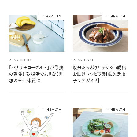
とは？
BEAUTY
HEALTH
2022.09.07
2022.06.11
「バナナ+ヨーグルト」が最強
鉄分たっぷり！ テケジョ脱出
の朝食！ 朝腸活でムリなく理
お助けレシピ3選【鉄欠乏女
想のやせ体質に
子ケアガイド】
HEALTH
HEALTH