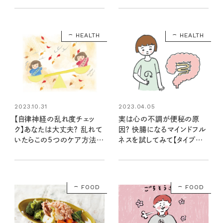
HEALTH
HEALTH
2023.04.05
2023.10.31
実は心の不調が便秘の原
【自律神経の乱れ度チェッ
因？ 快腸になるマインドフル
ク】あなたは大丈夫？ 乱れて
ネスを試してみて【タイプ別
いたらこの5つのケア方法で
便秘ケア】
整えて
FOOD
FOOD