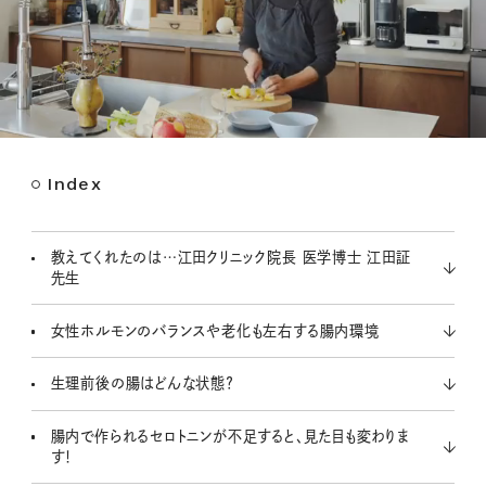
Index
M
u
t
教えてくれたのは…江田クリニック院長 医学博士 江田証
e
先生
女性ホルモンのバランスや老化も左右する腸内環境
生理前後の腸はどんな状態？
腸内で作られるセロトニンが不足すると、見た目も変わりま
す！