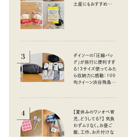
土産にもおすすめのお
いしいもの
3
ダイソーの「圧縮バッ
グ」が旅行に便利すぎ
る！3サイズ使ってみた
ら収納力に感動：100
均クイーン渋谷飛鳥の
『本当にいいもの』第
10回③
4
【夏休みのワンオペ育
児、どうしてる？】 気負
わずムリなく。お昼ご
飯、工作、お片付けな