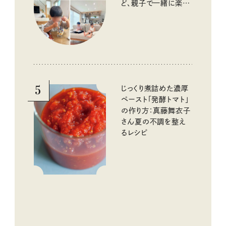
ど、親子で一緒に楽し
める工夫
5
じっくり煮詰めた濃厚
ペースト「発酵トマト」
の作り方：真藤舞衣子
さん夏の不調を整え
るレシピ