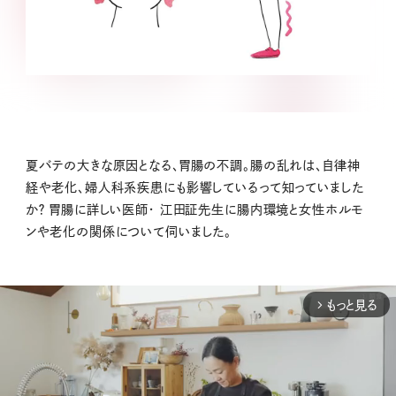
夏バテの大きな原因となる、胃腸の不調。腸の乱れは、自律神
経や老化、婦人科系疾患にも影響しているって知っていました
か？ 胃腸に詳しい医師・ 江田証先生に腸内環境と女性ホルモ
ンや老化の関係について伺いました。
もっと見る
arrow_forward_ios