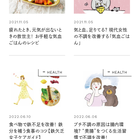
2021.11.05
2021.11.05
気と血、足りてる？ 現代女性
疲れたとき、元気が出ないと
の不調を改善する「気血ごは
きの救世主！ お手軽な気血
ん」
ごはんのレシピ
HEALTH
HEALTH
2022.06.10
2022.06.06
食べ物で鉄不足を改善！ 鉄
プチ不調の原因は腸内環
分を補う食事のコツ【鉄欠乏
境？ “美腸”をつくる生活習
女子ケアガイド】
慣で不調を改善！