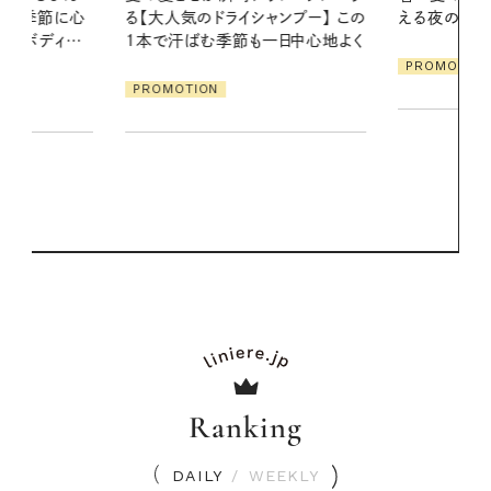
ンプー】 この
える夜の爽やかご褒美ケア
の一日。汗ば
一日中心地よく
に過ごす私
PROMOTION
PROMOTIO
Ranking
DAILY
/
WEEKLY