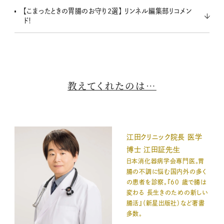
【こまったときの胃腸のお守り2選】 リンネル編集部リコメン
ド！
教えてくれたのは…
江田クリニック院長 医学
博士 江田証先生
日本消化器病学会専門医。胃
腸の不調に悩む国内外の多く
の患者を診察。『60 歳で腸は
変わる 長生きのための新しい
腸活』（新星出版社）など著書
多数。